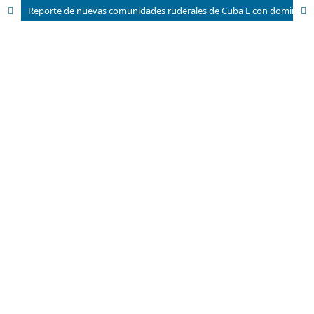
Reporte de nuevas comunidades ruderales de Cuba L con dominancia de Viguiera dentata (Cav.) Spreng