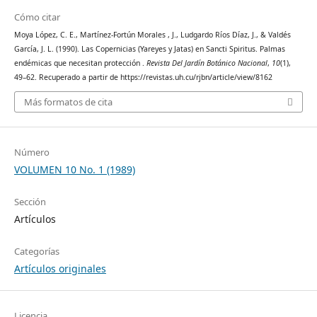
Cómo citar
Moya López, C. E., Martínez-Fortún Morales , J., Ludgardo Ríos Díaz, J., & Valdés
García, J. L. (1990). Las Copernicias (Yareyes y Jatas) en Sancti Spiritus. Palmas
endémicas que necesitan protección .
Revista Del Jardín Botánico Nacional
,
10
(1),
49–62. Recuperado a partir de https://revistas.uh.cu/rjbn/article/view/8162
Más formatos de cita
Número
VOLUMEN 10 No. 1 (1989)
Sección
Artículos
Categorías
Artículos originales
Licencia