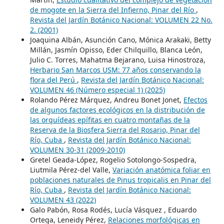
de mogote en la Sierra del Infierno, Pinar del Río
,
Revista del Jardín Botánico Nacional: VOLUMEN 22 No.
2. (2001)
Joaquina Albán, Asunción Cano, Mónica Arakaki, Betty
Millán, Jasmín Opisso, Eder Chilquillo, Blanca León,
Julio C. Torres, Mahatma Bejarano, Luisa Hinostroza,
Herbario San Marcos USM: 77 años conservando la
flora del Perú
,
Revista del Jardín Botánico Nacional:
VOLUMEN 46 (Número especial 1) (2025)
Rolando Pérez Márquez, Andreu Bonet Jonet,
Efectos
de algunos factores ecológicos en la distribución de
las orquídeas epífitas en cuatro montañas de la
Reserva de la Biosfera Sierra del Rosario, Pinar del
Río, Cuba
,
Revista del Jardín Botánico Nacional:
VOLUMEN 30-31 (2009-2010)
Gretel Geada-López, Rogelio Sotolongo-Sospedra,
Liutmila Pérez-del Valle,
Variación anatómica foliar en
poblaciones naturales de Pinus tropicalis en Pinar del
Río, Cuba
,
Revista del Jardín Botánico Nacional:
VOLUMEN 43 (2022)
Galo Pabón, Rosa Rodés, Lucía Vásquez , Eduardo
Ortega, Leneidy Pérez,
Relaciones morfológicas en