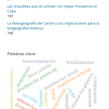
Las orquídeas que se cultivan con mayor frecuencia en
Cuba
197
La Paleogeografía del Caribe y sus implicaciones para la
biogeografía histórica
190
Palabras clave
bioacumulación
fotoblastismo
flora cubana
endemismo
orquídeas cubanas
distribución potencial
distribución actual
tratamiento taxonómico
discriminar los géneros
etnobotánica
caribe
hemiparásitas
arecaceae
urabá
líquenes
zarcillos
palmas
glomus
saberes locales