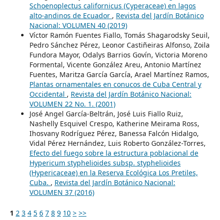
Schoenoplectus californicus (Cyperaceae) en lagos
alto-andinos de Ecuador
,
Revista del Jardín Botánico
Nacional: VOLUMEN 40 (2019)
Víctor Ramón Fuentes Fiallo, Tomás Shagarodsky Seuil,
Pedro Sánchez Pérez, Leonor Castiñeiras Alfonso, Zoila
Fundora Mayor, Odalys Barrios Govín, Victoria Moreno
Formental, Vicente González Areu, Antonio Martínez
Fuentes, Maritza García García, Arael Martínez Ramos,
Plantas ornamentales en conucos de Cuba Central y
Occidental
,
Revista del Jardín Botánico Nacional:
VOLUMEN 22 No. 1. (2001)
José Angel García-Beltrán, José Luis Fiallo Ruiz,
Nashelly Esquivel Crespo, Katherine Meirama Ross,
Ihosvany Rodríguez Pérez, Banessa Falcón Hidalgo,
Vidal Pérez Hernández, Luis Roberto González-Torres,
Efecto del fuego sobre la estructura poblacional de
Hypericum styphelioides subsp. styphelioides
(Hypericaceae) en la Reserva Ecológica Los Pretiles,
Cuba.
,
Revista del Jardín Botánico Nacional:
VOLUMEN 37 (2016)
1
2
3
4
5
6
7
8
9
10
>
>>