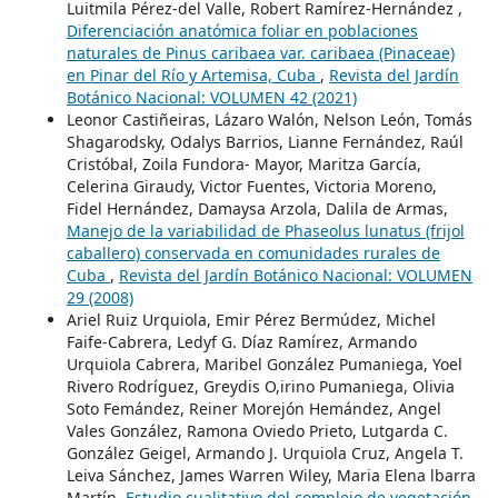
Luitmila Pérez-del Valle, Robert Ramírez-Hernández ,
Diferenciación anatómica foliar en poblaciones
naturales de Pinus caribaea var. caribaea (Pinaceae)
en Pinar del Río y Artemisa, Cuba
,
Revista del Jardín
Botánico Nacional: VOLUMEN 42 (2021)
Leonor Castiñeiras, Lázaro Walón, Nelson León, Tomás
Shagarodsky, Odalys Barrios, Lianne Fernández, Raúl
Cristóbal, Zoila Fundora- Mayor, Maritza García,
Celerina Giraudy, Victor Fuentes, Victoria Moreno,
Fidel Hernández, Damaysa Arzola, Dalila de Armas,
Manejo de la variabilidad de Phaseolus lunatus (frijol
caballero) conservada en comunidades rurales de
Cuba
,
Revista del Jardín Botánico Nacional: VOLUMEN
29 (2008)
Ariel Ruiz Urquiola, Emir Pérez Bermúdez, Michel
Faife-Cabrera, Ledyf G. Díaz Ramírez, Armando
Urquiola Cabrera, Maribel González Pumaniega, Yoel
Rivero Rodríguez, Greydis O,irino Pumaniega, Olivia
Soto Femández, Reiner Morejón Hemández, Angel
Vales González, Ramona Oviedo Prieto, Lutgarda C.
González Geigel, Armando J. Urquiola Cruz, Angela T.
Leiva Sánchez, James Warren Wiley, Maria Elena lbarra
Martín,
Estudio cualitativo del complejo de vegetación