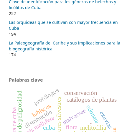
Clave de identificación para los géneros de helechos y
licófitos de Cuba
252
Las orquídeas que se cultivan con mayor frecuencia en
Cuba
194
La Paleogeografía del Caribe y sus implicaciones para la
biogeografía histórica
174
Palabras clave
protólogos
conservación
grado de peligrosidad
catálogos de plantas
polinizadores silvestres
hibiscus
odonata
flora de cuba
malvaceae
distribución
exuvias
apis mellifera
-
flora
cuba
melitofilia