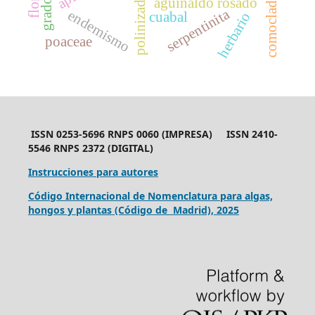
comocladia
aguinaldo rosado
serpentinita
endemismo
cuabal
herbario
poaceae
ISSN 0253-5696 RNPS 0060 (IMPRESA) ISSN 2410-
5546 RNPS 2372 (DIGITAL)
Instrucciones para autores
Código Internacional de Nomenclatura para algas,
hongos y plantas (Código de Madrid), 2025