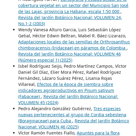
cobertura vegetal en un sector del Municipio San José
de las Lajas, provincia La Habana, escala 1:50 000
,
Revista del Jardín Botánico Nacional: VOLUMEN 24,
No.1-2 (2003)
Wendy Vanesa Alturo Garcia, Luis Sebastián López
Getial, Héctor Edwin Beltran, Mabel R. Báez-Lizarazo,
Adaptaciones locales de las semillas de Orthrosanthus
chimboracensis (Iridaceae) en páramos de Colombia
,
Revista del Jardín Botánico Nacional: VOLUMEN 46
(Número especial 1) (2025)
Isbel Rodríguez Seijo, Pedro Martínez Campos, Víctor
Daniel Gil Díaz, Elier Mora Pérez, Rafael Rodríguez
Fernández, Lázaro Suárez Pérez, Lisania Rojas
Villareal,
Efectos de la época de siembra sobre
indicadores agroproductivos en Pisum sativum
(Fabaceae)
,
Revista del Jardín Botánico Nacional:
VOLUMEN 45 (2024)
Pedro Alejandro González Gutiérrez,
Tres especies
nuevas pertenecientes al grupo de Cordia sebestena
(Boraginaceae) para Cuba
,
Revista del Jardín Botánico
Nacional: VOLUMEN 46 (2025)
Víctor Ramón Fuentes Fiallo,
Apuntes para la flora