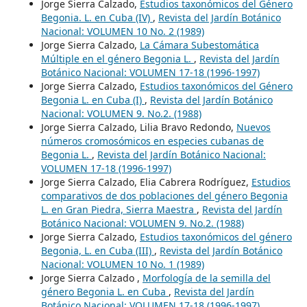
Jorge Sierra Calzado,
Estudios taxonómicos del Género
Begonia. L. en Cuba (IV)
,
Revista del Jardín Botánico
Nacional: VOLUMEN 10 No. 2 (1989)
Jorge Sierra Calzado,
La Cámara Subestomática
Múltiple en el género Begonia L.
,
Revista del Jardín
Botánico Nacional: VOLUMEN 17-18 (1996-1997)
Jorge Sierra Calzado,
Estudios taxonómicos del Género
Begonia L. en Cuba (I)
,
Revista del Jardín Botánico
Nacional: VOLUMEN 9. No.2. (1988)
Jorge Sierra Calzado, Lilia Bravo Redondo,
Nuevos
números cromosómicos en especies cubanas de
Begonia L.
,
Revista del Jardín Botánico Nacional:
VOLUMEN 17-18 (1996-1997)
Jorge Sierra Calzado, Elia Cabrera Rodríguez,
Estudios
comparativos de dos poblaciones del género Begonia
L. en Gran Piedra, Sierra Maestra
,
Revista del Jardín
Botánico Nacional: VOLUMEN 9. No.2. (1988)
Jorge Sierra Calzado,
Estudios taxonómicos del género
Begonia, L. en Cuba (III)
,
Revista del Jardín Botánico
Nacional: VOLUMEN 10 No. 1 (1989)
Jorge Sierra Calzado ,
Morfología de la semilla del
género Begonia L. en Cuba
,
Revista del Jardín
Botánico Nacional: VOLUMEN 17-18 (1996-1997)