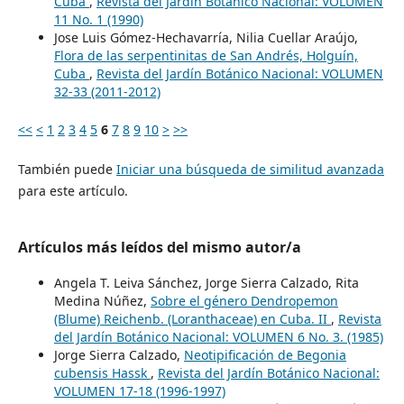
Cuba
,
Revista del Jardín Botánico Nacional: VOLUMEN
11 No. 1 (1990)
Jose Luis Gómez-Hechavarría, Nilia Cuellar Araújo,
Flora de las serpentinitas de San Andrés, Holguín,
Cuba
,
Revista del Jardín Botánico Nacional: VOLUMEN
32-33 (2011-2012)
<<
<
1
2
3
4
5
6
7
8
9
10
>
>>
También puede
Iniciar una búsqueda de similitud avanzada
para este artículo.
Artículos más leídos del mismo autor/a
Angela T. Leiva Sánchez, Jorge Sierra Calzado, Rita
Medina Núñez,
Sobre el género Dendropemon
(Blume) Reichenb. (Loranthaceae) en Cuba. II
,
Revista
del Jardín Botánico Nacional: VOLUMEN 6 No. 3. (1985)
Jorge Sierra Calzado,
Neotipificación de Begonia
cubensis Hassk
,
Revista del Jardín Botánico Nacional:
VOLUMEN 17-18 (1996-1997)