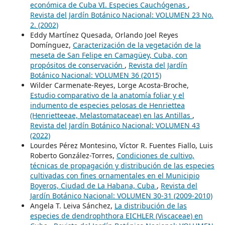
económica de Cuba VI. Especies Cauchógenas
,
Revista del Jardín Botánico Nacional: VOLUMEN 23 No.
2. (2002)
Eddy Martínez Quesada, Orlando Joel Reyes
Domínguez,
Caracterización de la vegetación de la
meseta de San Felipe en Camagüey, Cuba, con
propósitos de conservación
,
Revista del Jardín
Botánico Nacional: VOLUMEN 36 (2015)
Wilder Carmenate-Reyes, Lorge Acosta-Broche,
Estudio comparativo de la anatomía foliar y el
indumento de especies pelosas de Henriettea
(Henrietteeae, Melastomataceae) en las Antillas
,
Revista del Jardín Botánico Nacional: VOLUMEN 43
(2022)
Lourdes Pérez Montesino, Víctor R. Fuentes Fiallo, Luis
Roberto González-Torres,
Condiciones de cultivo,
técnicas de propagación y distribución de las especies
cultivadas con fines ornamentales en el Municipio
Boyeros, Ciudad de La Habana, Cuba
,
Revista del
Jardín Botánico Nacional: VOLUMEN 30-31 (2009-2010)
Angela T. Leiva Sánchez,
La distribución de las
especies de dendrophthora EICHLER (Viscaceae) en