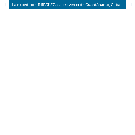
La expedición INIFAT'87 a la provincia de Guantánamo, Cuba