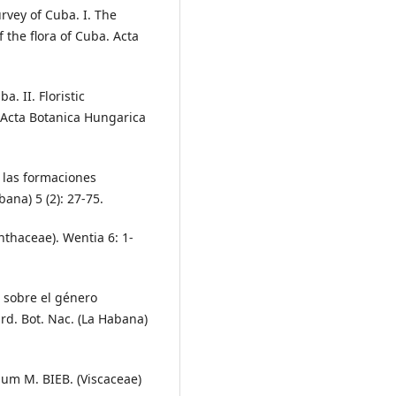
rvey of Cuba. I. The
 the flora of Cuba. Acta
. II. Floristic
 Acta Botanica Hungarica
e las formaciones
ana) 5 (2): 27-75.
nthaceae). Wentia 6: 1-
s sobre el género
rd. Bot. Nac. (La Habana)
ium M. BIEB. (Viscaceae)