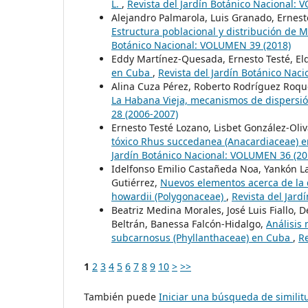
L.
,
Revista del Jardín Botánico Nacional: 
Alejandro Palmarola, Luis Granado, Ernesto
Estructura poblacional y distribución de
Botánico Nacional: VOLUMEN 39 (2018)
Eddy Martínez-Quesada, Ernesto Testé, Eld
en Cuba
,
Revista del Jardín Botánico Nac
Alina Cuza Pérez, Roberto Rodríguez Roq
La Habana Vieja, mecanismos de dispersió
28 (2006-2007)
Ernesto Testé Lozano, Lisbet González-Ol
tóxico Rhus succedanea (Anacardiaceae) en
Jardín Botánico Nacional: VOLUMEN 36 (20
Idelfonso Emilio Castañeda Noa, Yankón L
Gutiérrez,
Nuevos elementos acerca de la d
howardii (Polygonaceae)
,
Revista del Jar
Beatriz Medina Morales, José Luis Fiallo, 
Beltrán, Banessa Falcón-Hidalgo,
Análisis
subcarnosus (Phyllanthaceae) en Cuba
,
Re
1
2
3
4
5
6
7
8
9
10
>
>>
También puede
Iniciar una búsqueda de simili