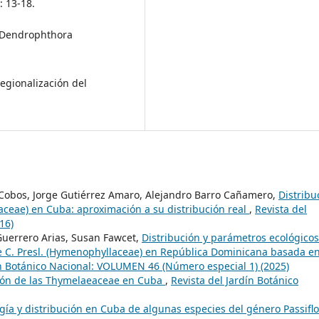
: 13-18.
ro Dendrophthora
regionalización del
Cobos, Jorge Gutiérrez Amaro, Alejandro Barro Cañamero,
Distribu
ceae) en Cuba: aproximación a su distribución real
,
Revista del
16)
Guerrero Arias, Susan Fawcet,
Distribución y parámetros ecológicos
e C. Presl. (Hymenophyllaceae) en República Dominicana basada e
ín Botánico Nacional: VOLUMEN 46 (Número especial 1) (2025)
ción de las Thymelaeaceae en Cuba
,
Revista del Jardín Botánico
gía y distribución en Cuba de algunas especies del género Passifl