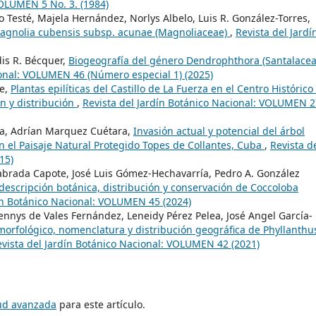
VOLUMEN 5 No. 3. (1984)
 Testé, Majela Hernández, Norlys Albelo, Luis R. González-Torres,
 Magnolia cubensis subsp. acunae (Magnoliaceae)
,
Revista del Jardí
is R. Bécquer,
Biogeografía del género Dendrophthora (Santalacea
ional: VOLUMEN 46 (Número especial 1) (2025)
ue,
Plantas epilíticas del Castillo de La Fuerza en el Centro Histórico
n y distribución
,
Revista del Jardín Botánico Nacional: VOLUMEN 2
iva, Adrían Marquez Cuétara,
Invasión actual y potencial del árbol
 el Paisaje Natural Protegido Topes de Collantes, Cuba
,
Revista d
15)
abrada Capote, José Luis Gómez-Hechavarría, Pedro A. González
escripción botánica, distribución y conservación de Coccoloba
dín Botánico Nacional: VOLUMEN 45 (2024)
Dennys de Vales Fernández, Leneidy Pérez Pelea, José Angel García-
 morfológico, nomenclatura y distribución geográfica de Phyllanthu
vista del Jardín Botánico Nacional: VOLUMEN 42 (2021)
tud avanzada
para este artículo.