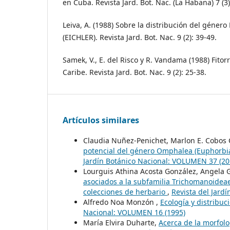
en Cuba. Revista Jard. Bot. Nac. (La Habana) 7 (3)
Leiva, A. (1988) Sobre la distribución del géne
(EICHLER). Revista Jard. Bot. Nac. 9 (2): 39-49.
Samek, V., E. del Risco y R. Vandama (1988) Fitor
Caribe. Revista Jard. Bot. Nac. 9 (2): 25-38.
Artículos similares
Claudia Nuñez-Penichet, Marlon E. Cobos 
potencial del género Omphalea (Euphorbia
Jardín Botánico Nacional: VOLUMEN 37 (20
Lourguis Athina Acosta González, Angela 
asociados a la subfamilia Trichomanoidea
colecciones de herbario
,
Revista del Jard
Alfredo Noa Monzón ,
Ecología y distribu
Nacional: VOLUMEN 16 (1995)
María Elvira Duharte,
Acerca de la morfolo