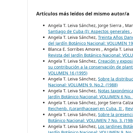
Artículos más leídos del mismo autor/a
Angela T. Leiva Sánchez, Jorge Sierra , Ma
Santiago de Cuba (I): Aspectos generales
Angela T. Leiva Sánchez,
Treinta Años Dand
del Jardín Botánico Nacional: VOLUMEN 19
Blanca E. Sorribes Amores , Angela T. Lei
Revista del Jardín Botánico Nacional: VOL
Angela T. Leiva Sánchez,
Creación y exposi
su contribución a la conservación de pla
VOLUMEN 16 (1995)
Angela T. Leiva Sánchez,
Sobre la distrib
Nacional: VOLUMEN 9. No.2. (1988)
Angela T. Leiva Sánchez,
Notas taxonómica
Jardín Botánico Nacional: VOLUMEN 6 No. 1
Angela T. Leiva Sánchez, Jorge Sierra Cal
Reichenb. (Loranthaceae) en Cuba. II
,
Rev
Angela T. Leiva Sánchez,
Sobre la presenc
Botánico Nacional: VOLUMEN 7 No. 3. (198
Angela T. Leiva Sánchez,
Los Jardines Botá
Jardín Botánico Nacional: VOLUMEN 9. No.3