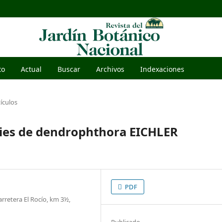
to
Actual
Buscar
Archivos
Indexaciones
tículos
ecies de dendrophthora EICHLER
PDF
rretera El Rocío, km 3½,
Publicado