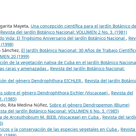
rgarita Mayeta,
Una concepción científica para el Jardín Botánico d
,
Revista del Jardín Botánico Nacional: VOLUMEN 2 No. 3. (1981)
o Vida: El Trigésimo Aniversario del Jardín Botánico Nacional
,
Rev
 (1998)
va Sánchez,
El Jardín Botánico Nacional: 30 Años de Trabajo Científi
UMEN 20 (1999)
ción de la vegetación nativa de Cuba en el Jardín Botánico Naciona
ntas raras y amenazadas
,
Revista del Jardín Botánico Nacional:
ución del género Dendrophthora EICHLER
,
Revista del Jardín Botáni
s sobre el género Dendrophthora Eichler (Viscaceae)
,
Revista del
. (1985)
zado, Rita Medina Núñez,
Sobre el género Dendropemon (Blume)
ista del Jardín Botánico Nacional: VOLUMEN 6 No. 3. (1985)
ia de Arceuthobium M. BIEB. (Viscaceae) en Cuba
,
Revista del Jardí
6)
nicos y la conservación de las especies vegetales en Cuba
,
Revista
. (1988)