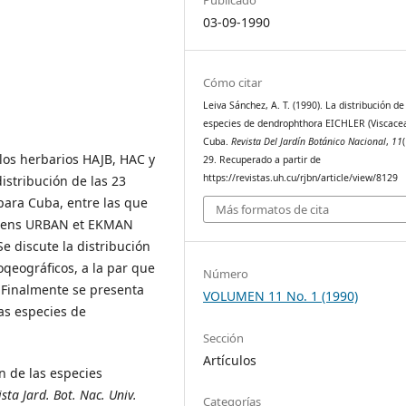
03-09-1990
Cómo citar
Leiva Sánchez, A. T. (1990). La distribución de
especies de dendrophthora EICHLER (Viscace
Cuba.
Revista Del Jardín Botánico Nacional
,
11
 los herbarios HAJB, HAC y
29. Recuperado a partir de
https://revistas.uh.cu/rjbn/article/view/8129
istribución de las 23
ara Cuba, entre las que
Más formatos de cita
cens URBAN et EKMAN
e discute la distribución
oqeográficos, a la par que
Número
 Finalmente se presenta
VOLUMEN 11 No. 1 (1990)
as especies de
Sección
Artículos
ón de las especies
ista Jard. Bot. Nac. Univ.
Categorías