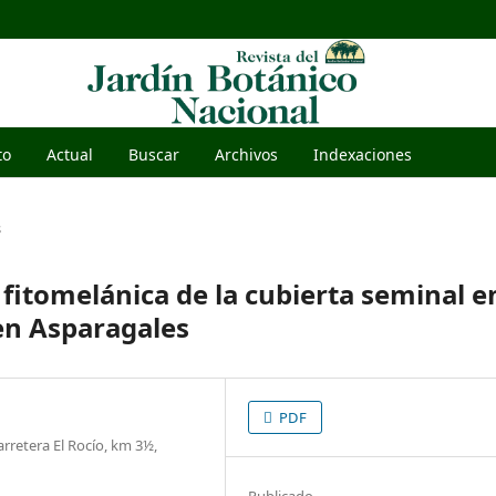
to
Actual
Buscar
Archivos
Indexaciones
s
 fitomelánica de la cubierta seminal e
en Asparagales
PDF
rretera El Rocío, km 3½,
Publicado