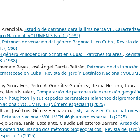
z Arencibia,
Estudio de patrones para la lima persa VII. Caracteriza
nico Nacional: VOLUMEN 3 No. 1. (1982)
r,
Patrones de venación del género Begonia L. en Cuba
,
Revista del
. (1988)
el género Philodendron Schott en Cuba: I Patrones foliares
,
Revista
. (1988)
rmenate Reyes, José Ángel García-Beltrán,
Patrones de distribución
astomataceae en Cuba
,
Revista del Jardín Botánico Nacional: VOLUM
any Goncalves, Pedro A. González Gutiérrez, Ileana Herrera, Laura
és, Neus Nualart,
Comparación de patrones de expansión geográfi
e × houghtonii y sus especies parentales (Kalanchoe daigremonti
o Nacional: VOLUMEN 46 (Número especial 1) (2025)
ltrán, José Luis Gómez Hechavarría,
Myrtaceae en Cuba: patrones
ín Botánico Nacional: VOLUMEN 46 (Número especial 1) (2025)
ejo-Serna, Tania Escalante, Claudia Ballesteros-Barrera,
Áreas de
s obtenidas usando dos métodos biogeográficos
,
Revista del Jardí
pecial 1) (2025)