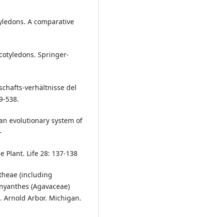
tyledons. A comparative
ocotyledons. Springer-
hafts-verhältnisse del
9-538.
an evolutionary system of
-
e Plant. Life 28: 137-138
theae (including
hnyanthes (Agavaceae)
s. Arnold Arbor. Michigan.