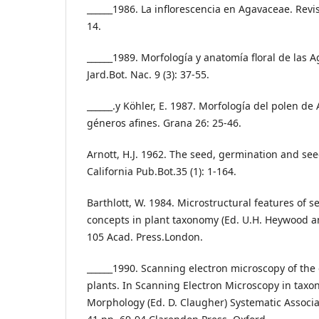
______1986. La inflorescencia en Agavaceae. Revist
14.
______1989. Morfología y anatomía floral de las 
Jard.Bot. Nac. 9 (3): 37-55.
______.y Köhler, E. 1987. Morfología del polen d
géneros afines. Grana 26: 25-46.
Arnott, H.J. 1962. The seed, germination and see
California Pub.Bot.35 (1): 1-164.
Barthlott, W. 1984. Microstructural features of s
concepts in plant taxonomy (Ed. U.H. Heywood a
105 Acad. Press.London.
______1990. Scanning electron microscopy of the
plants. In Scanning Electron Microscopy in tax
Morphology (Ed. D. Claugher) Systematic Associ