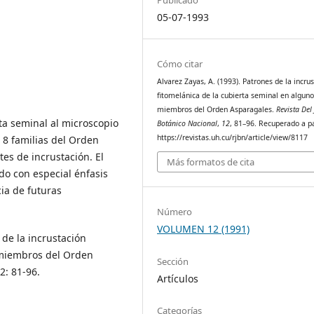
05-07-1993
Cómo citar
Alvarez Zayas, A. (1993). Patrones de la incru
fitomelánica de la cubierta seminal en algun
miembros del Orden Asparagales.
Revista Del
sta seminal al microscopio
Botánico Nacional
,
12
, 81–96. Recuperado a pa
https://revistas.uh.cu/rjbn/article/view/8117
 8 familias del Orden
es de incrustación. El
Más formatos de cita
ido con especial énfasis
ia de futuras
Número
VOLUMEN 12 (1991)
 de la incrustación
 miembros del Orden
Sección
2: 81-96.
Artículos
Categorías