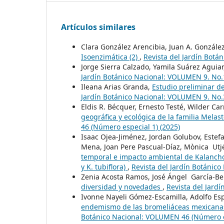
Artículos similares
Clara González Arencibia, Juan A. Gonzále
Isoenzimática (2)
,
Revista del Jardín Botá
Jorge Sierra Calzado, Yamila Suárez Aguia
Jardín Botánico Nacional: VOLUMEN 9. No.1
Ileana Arias Granda,
Estudio preliminar d
Jardín Botánico Nacional: VOLUMEN 9. No.3
Eldis R. Bécquer, Ernesto Testé, Wilder Ca
geográfica y ecológica de la familia Mel
46 (Número especial 1) (2025)
Isaac Ojea-Jiménez, Jordan Golubov, Estef
Mena, Joan Pere Pascual-Díaz, Mònica Utj
temporal e impacto ambiental de Kalancho
y K. tubiflora)
,
Revista del Jardín Botánic
Zenia Acosta Ramos, José Ángel García-Be
diversidad y novedades
,
Revista del Jard
Ivonne Nayeli Gómez-Escamilla, Adolfo Esp
endemismo de las bromeliáceas mexicana
Botánico Nacional: VOLUMEN 46 (Número es