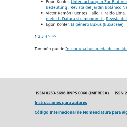
Egon Köhler,
Untersuchungen Zur Blattne
Bedeutung
,
Revista del Jardín Botánico N
Víctor Ramón Fuentes Fiallo, Hiraldo Lima,
metel L. Datura stramonium L
,
Revista de
Egon Köhler,
El género Buxus (Buxaceae)
,
1
2
3
4
>
>>
También puede
Iniciar una búsqueda de simili
ISSN 0253-5696 RNPS 0060 (IMPRESA) ISSN 24
Instrucciones para autores
Código Internacional de Nomenclatura para alg