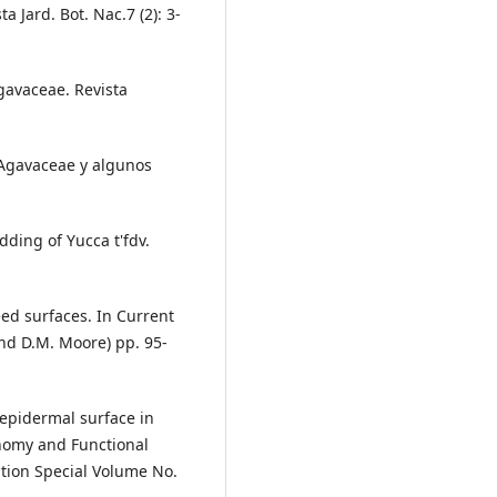
a Jard. Bot. Nac.7 (2): 3-
Agavaceae. Revista
e Agavaceae y algunos
dding of Yucca t'fdv.
eed surfaces. In Current
nd D.M. Moore) pp. 95-
 epidermal surface in
onomy and Functional
ation Special Volume No.