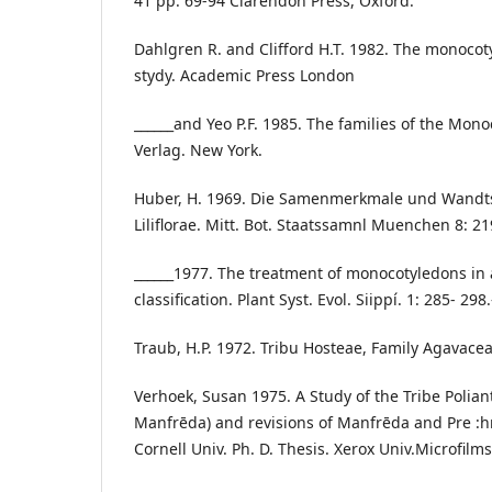
41 pp. 69-94 Clarendon Press, Oxford.
Dahlgren R. and Clifford H.T. 1982. The monoco
stydy. Academic Press London
______and Yeo P.F. 1985. The families of the Mon
Verlag. New York.
Huber, H. 1969. Die Samenmerkmale und Wandtsc
Liliflorae. Mitt. Bot. Staatssamnl Muenchen 8: 21
______1977. The treatment of monocotyledons in 
classification. Plant Syst. Evol. Siippí. 1: 285- 298.
Traub, H.P. 1972. Tribu Hosteae, Family Agavacea
Verhoek, Susan 1975. A Study of the Tribe Polian
Manfrēda) and revisions of Manfrēda and Pre :
Cornell Univ. Ph. D. Thesis. Xerox Univ.Microfilm