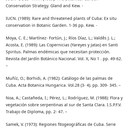
Conservation Strategy. Gland and Kew. -
IUCN. (1989): Rare and threatened plants of Cuba: Ex situ
conservation in Botanic Garden. 1-36 pp. Kew. -
Moya, C. E.; Martínez- Fortún, J.; Ríos Díaz, L.; Valdês J. L.;
Acosta, E. (1989): Las Copernicias (Yareyes y Jatas) en Santi
Spiritus. Palmas endémicas que necesitan protección.
Revista del Jardín Botánico Nacional. Vol. X, No 1 . pp. 49-62.
–
Muñíz, O.; Borhidi, A. (1982): Catálogo de las palmas de
Cuba. Acta Botanica Hungarica. Vol.28 (3- 4). pp. 309- 345. –
Noa, A.; Castañeda, I.; Pérez, L.; Rodríguez, M. (1988): Flora y
vegetación sobre serpentinas al sur de Santa Clara. I.S.P.F.V.
Trabajo de Diploma, pp. 2- 47. –
Samek, V. (1973): Regiones fitogeográficas de Cuba. Serie