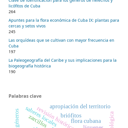
Clave de identificación para los géneros de helechos y
licófitos de Cuba
264
Apuntes para la flora económica de Cuba IX: plantas para
cercas y setos vivos
245
Las orquídeas que se cultivan con mayor frecuencia en
Cuba
197
La Paleogeografía del Caribe y sus implicaciones para la
biogeografía histórica
190
Palabras clave
apropiación del territorio
saberes locales
revisión histórica del tratamiento
briófitos
zarcillos
flora cubana
líquenes