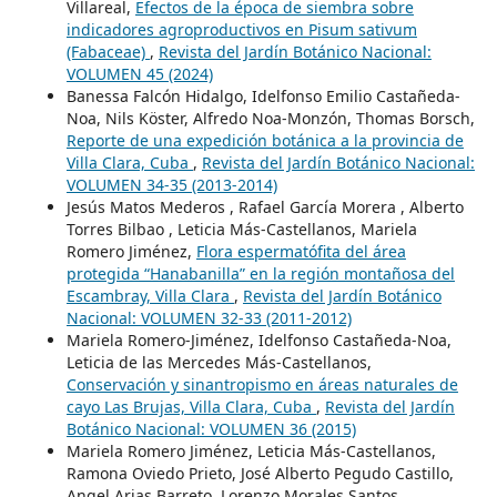
Villareal,
Efectos de la época de siembra sobre
indicadores agroproductivos en Pisum sativum
(Fabaceae)
,
Revista del Jardín Botánico Nacional:
VOLUMEN 45 (2024)
Banessa Falcón Hidalgo, Idelfonso Emilio Castañeda-
Noa, Nils Köster, Alfredo Noa-Monzón, Thomas Borsch,
Reporte de una expedición botánica a la provincia de
Villa Clara, Cuba
,
Revista del Jardín Botánico Nacional:
VOLUMEN 34-35 (2013-2014)
Jesús Matos Mederos , Rafael García Morera , Alberto
Torres Bilbao , Leticia Más-Castellanos, Mariela
Romero Jiménez,
Flora espermatófita del área
protegida “Hanabanilla” en la región montañosa del
Escambray, Villa Clara
,
Revista del Jardín Botánico
Nacional: VOLUMEN 32-33 (2011-2012)
Mariela Romero-Jiménez, Idelfonso Castañeda-Noa,
Leticia de las Mercedes Más-Castellanos,
Conservación y sinantropismo en áreas naturales de
cayo Las Brujas, Villa Clara, Cuba
,
Revista del Jardín
Botánico Nacional: VOLUMEN 36 (2015)
Mariela Romero Jiménez, Leticia Más-Castellanos,
Ramona Oviedo Prieto, José Alberto Pegudo Castillo,
Angel Arias Barreto, Lorenzo Morales Santos,