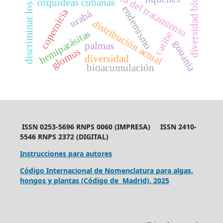
discriminar los géneros
diversidad biológica
orquídeas cubanas
endemismo
copernicia
urabá
distribución actual
hemiparásitas
caribe
gouania
palmas
glomus
diversidad
bioacumulación
ISSN 0253-5696 RNPS 0060 (IMPRESA) ISSN 2410-
5546 RNPS 2372 (DIGITAL)
Instrucciones para autores
Código Internacional de Nomenclatura para algas,
hongos y plantas (Código de Madrid), 2025