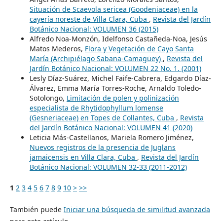
Situación de Scaevola sericea (Goodeniaceae) en la
cayería noreste de Villa Clara, Cuba
,
Revista del Jardín
Botánico Nacional: VOLUMEN 36 (2015)
Alfredo Noa-Monzón, Idelfonso Castañeda-Noa, Jesús
Matos Mederos,
Flora y Vegetación de Cayo Santa
María (Archipiélago Sabana-Camagüey)
,
Revista del
Jardín Botánico Nacional: VOLUMEN 22 No. 1. (2001)
Lesly Díaz-Suárez, Michel Faife-Cabrera, Edgardo Díaz-
Álvarez, Emma María Torres-Roche, Arnaldo Toledo-
Sotolongo,
Limitación de polen y polinización
especialista de Rhytidophyllum lomense
(Gesneriaceae) en Topes de Collantes, Cuba
,
Revista
del Jardín Botánico Nacional: VOLUMEN 41 (2020)
Leticia Más-Castellanos, Mariela Romero Jiménez,
Nuevos registros de la presencia de Juglans
jamaicensis en Villa Clara, Cuba
,
Revista del Jardín
Botánico Nacional: VOLUMEN 32-33 (2011-2012)
1
2
3
4
5
6
7
8
9
10
>
>>
También puede
Iniciar una búsqueda de similitud avanzada