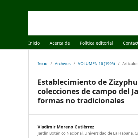
Inicio
Acerca de
Política editorial
Contac
Inicio
/
Archivos
/
VOLUMEN 16 (1995)
/
Artículo
Establecimiento de Zizyphu
colecciones de campo del J
formas no tradicionales
Vladimir Moreno Gutiérrez
Jardín Botánico Nacional, Universidad de La Habana, Ca