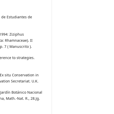
n de Estudiantes de
 1994: Ziziphus
ta: Rhamnaceae). II
p. 7 ( Manuscrito ).
ference to strategies.
Ex situ Conservation in
tion Secretariat. U.K.
 Jardín Botánico Nacional
na, Math.-Nat. R., 28.Jg.