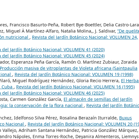
es, Francisco Basurto-Peña, Robert Bye-Boettler, Delia Castro-Lara
, Miguel Ä Martínez-Alfaro, Natalia Molina,, J. Saldivar,
“De quelit
ón nutricional
,
Revista del Jardín Botánico Nacional: VOLUMEN 24,
a del Jardín Botánico Nacional: VOLUMEN 41 (2020)
a del Jardín Botánico Nacional: VOLUMEN 45 (2024)
ador, Esperanza Peña García, Ramón O. Martínez Zubiaur, Zoraida
Producción masiva de vitroplantas de Violeta africana (Saintpaulia
cional
,
Revista del Jardín Botánico Nacional: VOLUMEN 19 (1998)
ilaró, Miguel Rodríguez Hernández, Gloria Recio Herrera,
El Herba
de Cuba
,
Revista del Jardín Botánico Nacional: VOLUMEN 16 (1995)
a del Jardín Botánico Nacional: VOLUMEN 46 (2025)
osta, Carmen González García,
El almacén de semillas del Jardín
ia: la conservación de la flora nacional
,
Revista del Jardín Botáni
chez, Idelfonso Silva Pérez, Rosalina Berazaín Iturralde,
Buxus
lco Nacional
,
Revista del Jardín Botánico Nacional: VOLUMEN 20 (1
 Vallejo, Adriham Santana Hernández, Patricia González Márquez,
jandro Nápoles, Enma Torres-Roche, Deyanira Almenteros, Liemnys