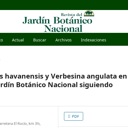
to
Actual
Buscar
Archivos
Indexaciones
s
s havanensis y Verbesina angulata en
ardín Botánico Nacional siguiendo
PDF
rretera El Rocío, km 3½,