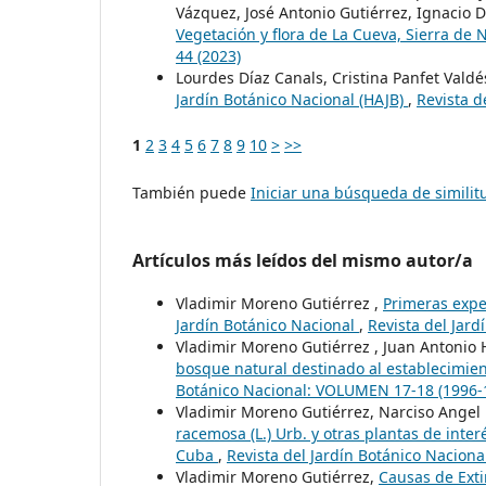
Vázquez, José Antonio Gutiérrez, Ignacio 
Vegetación y flora de La Cueva, Sierra de
44 (2023)
Lourdes Díaz Canals, Cristina Panfet Valdé
Jardín Botánico Nacional (HAJB)
,
Revista d
1
2
3
4
5
6
7
8
9
10
>
>>
También puede
Iniciar una búsqueda de simili
Artículos más leídos del mismo autor/a
Vladimir Moreno Gutiérrez ,
Primeras expe
Jardín Botánico Nacional
,
Revista del Jar
Vladimir Moreno Gutiérrez , Juan Antonio
bosque natural destinado al establecimien
Botánico Nacional: VOLUMEN 17-18 (1996-
Vladimir Moreno Gutiérrez, Narciso Angel
racemosa (L.) Urb. y otras plantas de int
Cuba
,
Revista del Jardín Botánico Nacion
Vladimir Moreno Gutiérrez,
Causas de Exti