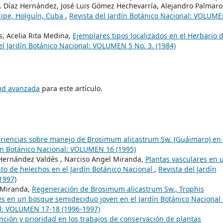
D. Díaz Hernández, José Luis Gómez Hechevarría, Alejandro Palmaro
 Nipe, Holguín, Cuba
,
Revista del Jardín Botánico Nacional: VOLUM
s, Acelia Rita Medina,
Ejemplares tipos localizados en el Herbario d
el Jardín Botánico Nacional: VOLUMEN 5 No. 3. (1984)
tud avanzada
para este artículo.
riencias sobre manejo de Brosimum alicastrum Sw. (Guáimaro) en 
dín Botánico Nacional: VOLUMEN 16 (1995)
 Hernández Valdés , Narciso Angel Miranda,
Plantas vasculares en 
to de helechos en el Jardín Botánico Nacional
,
Revista del Jardín
1997)
 Miranda,
Regeneración de Brosimum alicastrum Sw., Trophis
erés en un bosque semideciduo joven en el Jardín Botánico Nacional
al: VOLUMEN 17-18 (1996-1997)
nción y prioridad en los trabajos de conservación de plantas