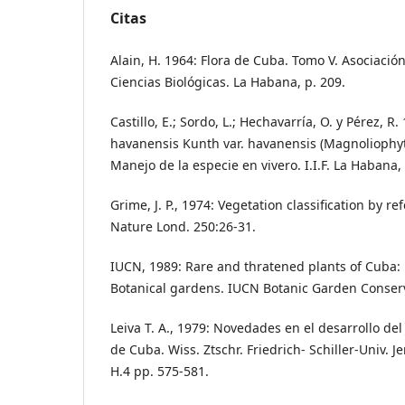
Citas
Alain, H. 1964: Flora de Cuba. Tomo V. Asociació
Ciencias Biológicas. La Habana, p. 209.
Castillo, E.; Sordo, L.; Hechavarría, O. y Pérez, R.
havanensis Kunth var. havanensis (Magnoliophy
Manejo de la especie en vivero. I.I.F. La Habana, 
Grime, J. P., 1974: Vegetation classification by re
Nature Lond. 250:26-31.
IUCN, 1989: Rare and thratened plants of Cuba: 
Botanical gardens. IUCN Botanic Garden Conserva
Leiva T. A., 1979: Novedades en el desarrollo del
de Cuba. Wiss. Ztschr. Friedrich- Schiller-Univ. Je
H.4 pp. 575-581.