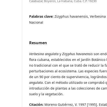
Calabazar, Boyeros, La Habana, Cuba. C.P. 19230
Palabras clave:
Zizyphus havanensis, Verbesina 
Nacional
Resumen
Verbesina angulata
y
Zizyphus havanensis
son end
flora cubana, establecidos en el Jardín Botánico
no tradicional con el que se trató de reducir la f
perturbaciones al ecosistema. Las especies fue
de un 90 por ciento de supervivencia, lográndose
angulata
. Con el método utilizado se comprobó q
introducción de plantas a las colecciones de c
suelo y la vegetación.
Citación:
Moreno Gutiérrez, V. 1997 [1995]. Est