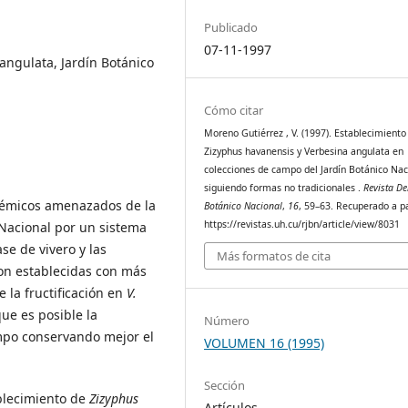
Publicado
07-11-1997
angulata, Jardín Botánico
Cómo citar
Moreno Gutiérrez , V. (1997). Establecimiento
Zizyphus havanensis y Verbesina angulata en
colecciones de campo del Jardín Botánico Nac
siguiendo formas no tradicionales .
Revista De
émicos amenazados de la
Botánico Nacional
,
16
, 59–63. Recuperado a pa
https://revistas.uh.cu/rjbn/article/view/8031
 Nacional por un sistema
ase de vivero y las
Más formatos de cita
ron establecidas con más
 la fructificación en
V.
ue es posible la
Número
ampo conservando mejor el
VOLUMEN 16 (1995)
Sección
ablecimiento de
Zizyphus
Artículos