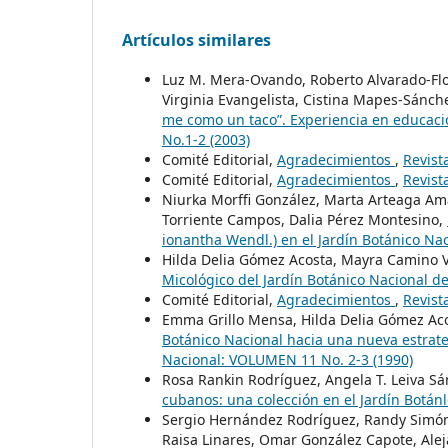
Artículos similares
Luz M. Mera-Ovando, Roberto Alvarado-Flor
Virginia Evangelista, Cistina Mapes-Sánchez
me como un taco”. Experiencia en educaci
No.1-2 (2003)
Comité Editorial,
Agradecimientos
,
Revist
Comité Editorial,
Agradecimientos
,
Revist
Niurka Morffi González, Marta Arteaga Am
Torriente Campos, Dalia Pérez Montesino,
ionantha Wendl.) en el Jardín Botánico Na
Hilda Delia Gómez Acosta, Mayra Camino V
Micológico del Jardín Botánico Nacional 
Comité Editorial,
Agradecimientos
,
Revist
Emma Grillo Mensa, Hilda Delia Gómez Ac
Botánico Nacional hacia una nueva estrateg
Nacional: VOLUMEN 11 No. 2-3 (1990)
Rosa Rankin Rodríguez, Angela T. Leiva Sán
cubanos: una colección en el Jardín Botán
Sergio Hernández Rodríguez, Randy Simón
Raisa Linares, Omar González Capote, Ale