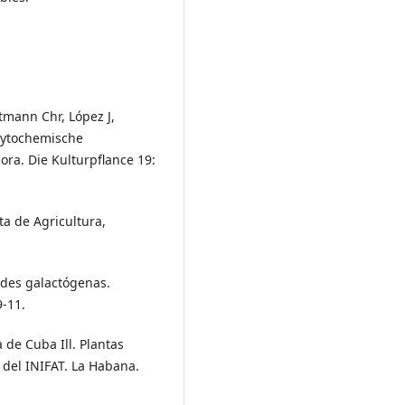
tmann Chr, López J,
hytochemische
ra. Die Kulturpflance 19:
ta de Agricultura,
ades galactógenas.
9-11.
 de Cuba Ill. Plantas
 del INIFAT. La Habana.