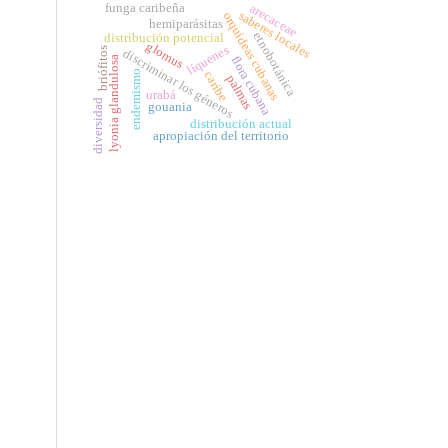
arecaceae
funga caribeña
saberes locales
orquídeas cubanas
hemiparásitas
etnobotánica
distribución potencial
glomus
líquenes
briófitos
discriminar los géneros
flora cubana
lyonia glandulosa
endemismo
caribe
palmas
urabá
diversidad
gouania
distribución actual
apropiación del territorio