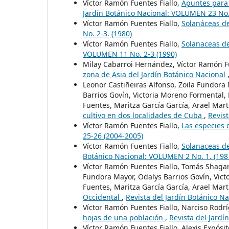
Víctor Ramón Fuentes Fiallo,
Apuntes para
Jardín Botánico Nacional: VOLUMEN 23 No. 
Víctor Ramón Fuentes Fiallo,
Solanáceas de
No. 2-3. (1980)
Víctor Ramón Fuentes Fiallo,
Solanaceas d
VOLUMEN 11 No. 2-3 (1990)
Milay Cabarroi Hernández, Víctor Ramón F
zona de Asia del Jardín Botánico Nacional
Leonor Castiñeiras Alfonso, Zoila Fundora
Barrios Govín, Victoria Moreno Formental
Fuentes, Maritza García García, Arael Ma
cultivo en dos localidades de Cuba
,
Revis
Víctor Ramón Fuentes Fiallo,
Las especies
25-26 (2004-2005)
Víctor Ramón Fuentes Fiallo,
Solanaceas de
Botánico Nacional: VOLUMEN 2 No. 1. (198
Víctor Ramón Fuentes Fiallo, Tomás Shagar
Fundora Mayor, Odalys Barrios Govín, Vict
Fuentes, Maritza García García, Arael Ma
Occidental
,
Revista del Jardín Botánico N
Víctor Ramón Fuentes Fiallo, Narciso Rodr
hojas de una población
,
Revista del Jardí
Víctor Ramón Fuentes Fiallo, Alexis Expósi