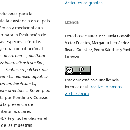
Artículos originales
ndiciones para la
ta la existencia en el país
Licencia
ómico y medicinal aún
an para la Evaluación de
Derechos de autor 1999 Tania Gonzále
as especies referidas
Víctor Fuentes, Margarita Hernández,
ye una contribución al
Ileana González, Pedro Sánchez y Yan
e americana
L.,
Anethum
Lorenzo
ossimum alicastrum
Sw.,
l.,
Euphorbia pulcherrima
reum
L., I
pomoea aquatica
Esta obra está bajo una licencia
cimum basilicum
L.,
internacional
Creative Commons
um orientale
L. Se empleó
Atribución 4.0
.
ita por Rondina y Coussio.
ó la presencia de
entaron azucares
8,7 % y los fenoles en el
 de las muestras