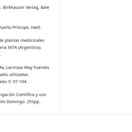
 Birkhauser Verlag, Bale
erto Príncipe, Haití.
 de plantas medicinales
ria INTA (Argentina).
.
Ma, Larinova May Fuentes
ales utilizadas
les 5: 97-104.
igación Científica y uso
anto Domingo. 255pp.