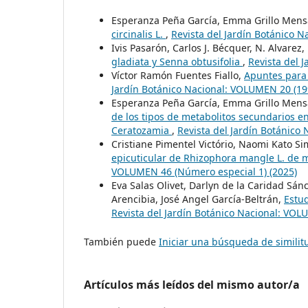
Esperanza Peña García, Emma Grillo Mens
circinalis L.
,
Revista del Jardín Botánico N
Ivis Pasarón, Carlos J. Bécquer, N. Alvare
gladiata y Senna obtusifolia
,
Revista del 
Víctor Ramón Fuentes Fiallo,
Apuntes para 
Jardín Botánico Nacional: VOLUMEN 20 (19
Esperanza Peña García, Emma Grillo Mens
de los tipos de metabolitos secundarios e
Ceratozamia
,
Revista del Jardín Botánico
Cristiane Pimentel Victório, Naomi Kato S
epicuticular de Rhizophora mangle L. de 
VOLUMEN 46 (Número especial 1) (2025)
Eva Salas Olivet, Darlyn de la Caridad Sán
Arencibia, José Angel García-Beltrán,
Estu
Revista del Jardín Botánico Nacional: VOL
También puede
Iniciar una búsqueda de simili
Artículos más leídos del mismo autor/a