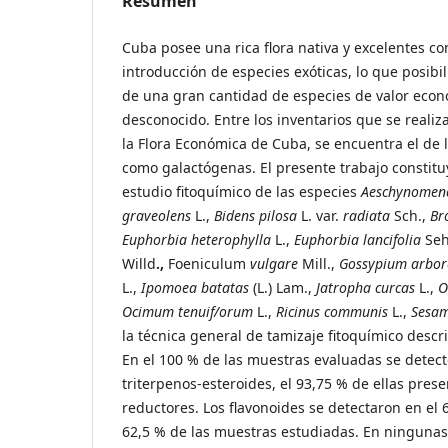
Resumen
Cuba posee una rica flora nativa y excelentes co
introducción de especies exóticas, lo que posibili
de una gran cantidad de especies de valor econ
desconocido. Entre los inventarios que se realiz
la Flora Económica de Cuba, se encuentra el de l
como galactógenas. El presente trabajo constitu
estudio fitoquímico de las especies
Aeschynomen
graveolens
L.,
Bidens pilosa
L. var.
radiata
Sch.,
Br
Euphorbia heterophylla
L.,
Euphorbia lancifolia
Seh
Willd
.,
Foeniculum
vulgare
Mill.,
Gossypium arbo
L.,
Ipomoea batatas
(L.) Lam.,
Jatropha curcas
L.,
O
Ocimum tenuif/orum
L.,
Ricinus communis
L.,
Sesam
la técnica general de tamizaje fitoquímico descr
En el 100 % de las muestras evaluadas se detect
triterpenos-esteroides, el 93,75 % de ellas pres
reductores. Los flavonoides se detectaron en el 6
62,5 % de las muestras estudiadas. En ningunas