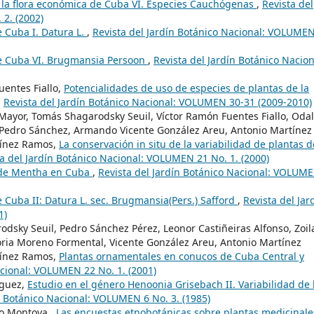
 la flora económica de Cuba VI. Especies Cauchógenas
,
Revista del
2. (2002)
 Cuba I. Datura L.
,
Revista del Jardín Botánico Nacional: VOLUMEN
e Cuba VI. Brugmansia Persoon
,
Revista del Jardín Botánico Nacion
uentes Fiallo,
Potencialidades de uso de especies de plantas de la
,
Revista del Jardín Botánico Nacional: VOLUMEN 30-31 (2009-2010)
 Mayor, Tomás Shagarodsky Seuil, Víctor Ramón Fuentes Fiallo, Oda
, Pedro Sánchez, Armando Vicente González Areu, Antonio Martínez
rtínez Ramos,
La conservación in situ de la variabilidad de plantas d
ta del Jardín Botánico Nacional: VOLUMEN 21 No. 1. (2000)
 de Mentha en Cuba
,
Revista del Jardín Botánico Nacional: VOLUM
 Cuba II: Datura L. sec. Brugmansia(Pers.) Safford
,
Revista del Jar
1)
odsky Seuil, Pedro Sánchez Pérez, Leonor Castiñeiras Alfonso, Zoil
oria Moreno Formental, Vicente González Areu, Antonio Martínez
rtínez Ramos,
Plantas ornamentales en conucos de Cuba Central y
acional: VOLUMEN 22 No. 1. (2001)
íguez,
Estudio en el género Henoonia Grisebach II. Variabilidad de 
n Botánico Nacional: VOLUMEN 6 No. 3. (1985)
to Montoya ,
Las encuestas etnobotánicas sobre plantas medicinale