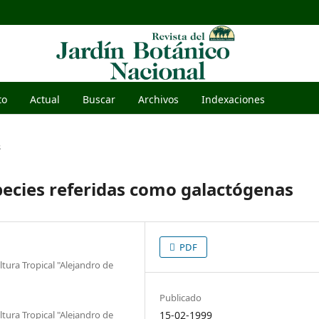
to
Actual
Buscar
Archivos
Indexaciones
s
pecies referidas como galactógenas
PDF
tura Tropical "Alejandro de
Publicado
tura Tropical "Alejandro de
15-02-1999