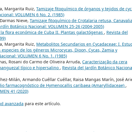
a, Margarita Ruiz,
Tamizaje fitoquímico de órganos y tejidos de cy
acional: VOLUMEN 6 No. 2. (1985)
z, Darmas Nieve,
Tamizaje fitoquímico de Crotalaria retusa, Canavali
Jardín Botánico Nacional: VOLUMEN 25-26 (2004-2005)
la flora económica de Cuba II. Plantas galactógenas
,
Revista del
99)
a, Margarita Ruiz,
Metabolitos Secundarios en Cycadaceae: I. Estu
n especies de los géneros Microcycas, Dioon, Cycas, Zamia y
 Nacional: VOLUMEN 6 No. 1. (1985)
imas, Rosani do Carmo de Oliveira Arruda,
Caracterização da cera
manguezal típico e hipersalino
,
Revista del Jardín Botánico Naciona
chez-Milán, Armando Cuéllar Cuéllar, Raisa Mangas Marín, José Ari
dio farmacognóstico de Hymenocallis caribaea (Amaryllidaceae)
,
UMEN 41 (2020)
tud avanzada
para este artículo.