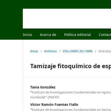
Inicio
Acerca de
Política editorial
Contac
Inicio
/
Archivos
/
VOLUMEN 20 (1999)
/
Artículo
Tamizaje fitoquímico de es
Tania González
*lnstituto de lnvestigaciones Fundamentales en Agricul
Humboldt" (INIFAT)
Víctor Ramón Fuentes Fiallo
*lnstituto de lnvestigaciones Fundamentales en Agricul