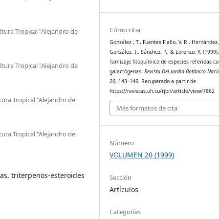
Cómo citar
tura Tropical "Alejandro de
González , T., Fuentes Fiallo, V. R., Hernández
González, I., Sánchez, P., & Lorenzo, Y. (1999)
Tamizaje fitoquímico de especies referidas c
tura Tropical "Alejandro de
galactógenas.
Revista Del Jardín Botánico Naci
20
, 143–146. Recuperado a partir de
https://revistas.uh.cu/rjbn/article/view/7862
ura Tropical "Alejandro de
Más formatos de cita
ura Tropical "Alejandro de
Número
VOLUMEN 20 (1999)
as, triterpenos-esteroides
Sección
Artículos
Categorías