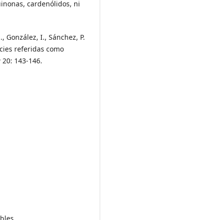
inonas, cardenólidos, ni
, González, I., Sánchez, P.
ecies referidas como
a
20: 143-146.
bles.