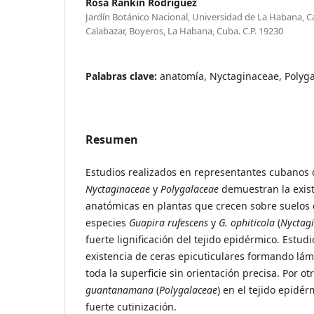
Rosa Rankin Rodríguez
Jardín Botánico Nacional, Universidad de La Habana, Ca
Calabazar, Boyeros, La Habana, Cuba. C.P. 19230
Palabras clave:
anatomía, Nyctaginaceae, Polyga
Resumen
Estudios realizados en representantes cubanos d
Nyctaginaceae
y
Polygalaceae
demuestran la exist
anatómicas en plantas que crecen sobre suelos 
especies
Guapira
rufescens
y
G. ophiticola
(
Nyctag
fuerte lignificación del tejido epidérmico. Estu
existencia de ceras epicuticulares formando lám
toda la superficie sin orientación precisa. Por o
guantanamana
(
Polygalaceae
) en el tejido epidé
fuerte cutinización.