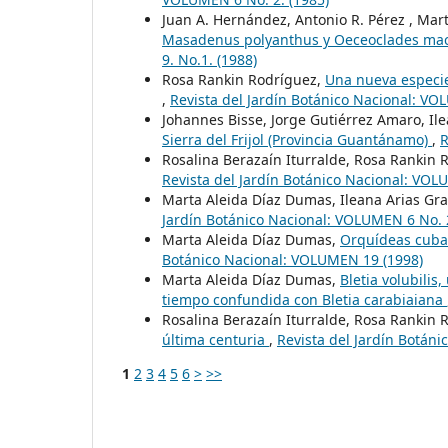
Juan A. Hernández, Antonio R. Pérez , Ma
Masadenus polyanthus y Oeceoclades mac
9. No.1. (1988)
Rosa Rankin Rodríguez,
Una nueva especie 
,
Revista del Jardín Botánico Nacional: VO
Johannes Bisse, Jorge Gutiérrez Amaro, Il
Sierra del Frijol (Provincia Guantánamo)
,
R
Rosalina Berazaín Iturralde, Rosa Rankin 
Revista del Jardín Botánico Nacional: VOL
Marta Aleida Díaz Dumas, Ileana Arias Gr
Jardín Botánico Nacional: VOLUMEN 6 No. 2
Marta Aleida Díaz Dumas,
Orquídeas cuban
Botánico Nacional: VOLUMEN 19 (1998)
Marta Aleida Díaz Dumas,
Bletia volubili
tiempo confundida con Bletia carabiaiana
Rosalina Berazaín Iturralde, Rosa Rankin 
última centuria
,
Revista del Jardín Botán
1
2
3
4
5
6
>
>>