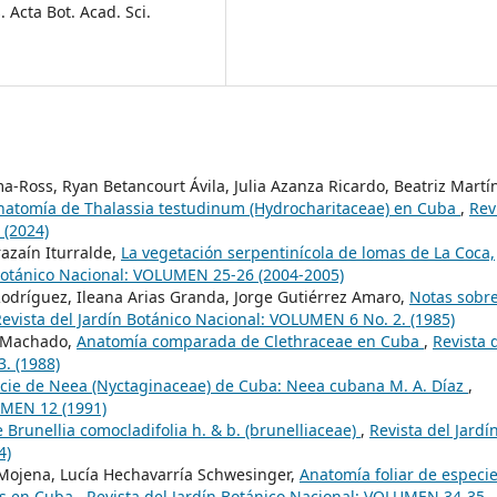
 Acta Bot. Acad. Sci.
-Ross, Ryan Betancourt Ávila, Julia Azanza Ricardo, Beatriz Martí
 anatomía de Thalassia testudinum (Hydrocharitaceae) en Cuba
,
Rev
 (2024)
razaín Iturralde,
La vegetación serpentinícola de lomas de La Coca,
 Botánico Nacional: VOLUMEN 25-26 (2004-2005)
Rodríguez, Ileana Arias Granda, Jorge Gutiérrez Amaro,
Notas sobre
evista del Jardín Botánico Nacional: VOLUMEN 6 No. 2. (1985)
a Machado,
Anatomía comparada de Clethraceae en Cuba
,
Revista 
. (1988)
cie de Neea (Nyctaginaceae) de Cuba: Neea cubana M. A. Díaz
,
UMEN 12 (1991)
Brunellia comocladifolia h. & b. (brunelliaceae)
,
Revista del Jardí
4)
 Mojena, Lucía Hechavarría Schwesinger,
Anatomía foliar de especi
es en Cuba
,
Revista del Jardín Botánico Nacional: VOLUMEN 34-35