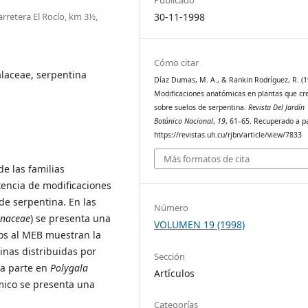
rretera El Rocío, km 3½,
30-11-1998
Cómo citar
laceae, serpentina
Díaz Dumas, M. A., & Rankin Rodríguez, R. (1
Modificaciones anatómicas en plantas que cr
sobre suelos de serpentina.
Revista Del Jardín
Botánico Nacional
,
19
, 61–65. Recuperado a pa
https://revistas.uh.cu/rjbn/article/view/7833
Más formatos de cita
e las familias
encia de modificaciones
de serpentina. En las
Número
inaceae
) se presenta una
VOLUMEN 19 (1998)
dios al MEB muestran la
inas distribuidas por
Sección
tra parte en
Polygala
Artículos
rmico se presenta una
Categorías