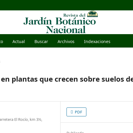
to
Actual
Buscar
Archivos
Indexaciones
s
en plantas que crecen sobre suelos d
PDF
rretera El Rocío, km 3½,
Publicado