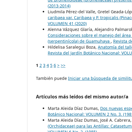
(2013-2014)
Liudmila Pérez-del Valle, Gretel Geada-Ló
caribaea var. Caribaea y P. tropicalis (Pin
VOLUMEN 41 (2020)
Alenna Vázquez Glaría, Alejandro Palmarola
Consideraciones sobre el manejo del área "E
(serpentinícola) de Guamuhaya
,
Revista d
Hildelisa Saralegui Boza,
Anatomía del tal
Revista del Jardín Botánico Nacional: VOL
1
2
3
4
5
6
>
>>
También puede
Iniciar una búsqueda de simili
Artículos más leídos del mismo autor/a
Marta Aleida Díaz Dumas,
Dos nuevas espe
Botánico Nacional: VOLUMEN 2 No. 3. (198
Marta Aleida Díaz Dumas, José A. Cabrera
(Orchidaceae) para las Antillas: Catasetu
VOLUMEN 6 No. 2. (1985)