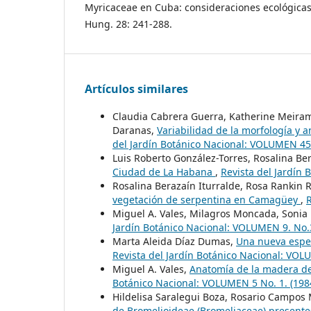
Myricaceae en Cuba: consideraciones ecológicas.
Hung. 28: 241-288.
Artículos similares
Claudia Cabrera Guerra, Katherine Meirama
Daranas,
Variabilidad de la morfología y
del Jardín Botánico Nacional: VOLUMEN 45
Luis Roberto González-Torres, Rosalina Be
Ciudad de La Habana
,
Revista del Jardín
Rosalina Berazaín Iturralde, Rosa Rankin 
vegetación de serpentina en Camagüey
,
R
Miguel A. Vales, Milagros Moncada, Soni
Jardín Botánico Nacional: VOLUMEN 9. No.3
Marta Aleida Díaz Dumas,
Una nueva espe
Revista del Jardín Botánico Nacional: VOL
Miguel A. Vales,
Anatomía de la madera de 
Botánico Nacional: VOLUMEN 5 No. 1. (198
Hildelisa Saralegui Boza, Rosario Campos
de Bromelioideae (Bromeliaceae) present