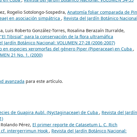
pez, Rogelio Sotolongo-Sospedra,
Anatomía foliar comparada de Pi
aceae) en asociación simpátrica
,
Revista del Jardín Botánico Nacional
, Luis Roberto González-Torres, Rosalina Berazaín Iturralde,
l Tibisial" para la conservación de la flora ultramáfica
el Jardín Botánico Nacional: VOLUMEN 27-28 (2006-2007)
lo en especies xeromorfas del género Piper (Piperaceae) en Cuba
,
UMEN 21 No. 1. (2000)
tud avanzada
para este artículo.
cies de Guapira Aubl. (Nyctaginaceae) de Cuba
,
Revista del Jardí
1)
, Rolando Pérez,
El primer reporte de Catasetum L. C. Rich
m cf. intergerrimun Hook
,
Revista del Jardín Botánico Nacional: