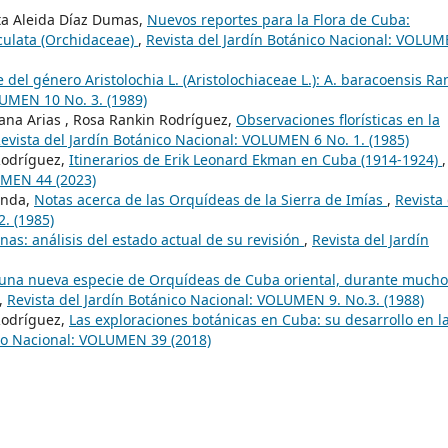
rta Aleida Díaz Dumas,
Nuevos reportes para la Flora de Cuba:
ulata (Orchidaceae)
,
Revista del Jardín Botánico Nacional: VOLU
del género Aristolochia L. (Aristolochiaceae L.): A. baracoensis Ra
LUMEN 10 No. 3. (1989)
eana Arias , Rosa Rankin Rodríguez,
Observaciones florísticas en la
evista del Jardín Botánico Nacional: VOLUMEN 6 No. 1. (1985)
Rodríguez,
Itinerarios de Erik Leonard Ekman en Cuba (1914-1924)
,
UMEN 44 (2023)
anda,
Notas acerca de las Orquídeas de la Sierra de Imías
,
Revista
. (1985)
as: análisis del estado actual de su revisión
,
Revista del Jardín
s, una nueva especie de Orquídeas de Cuba oriental, durante mucho
,
Revista del Jardín Botánico Nacional: VOLUMEN 9. No.3. (1988)
Rodríguez,
Las exploraciones botánicas en Cuba: su desarrollo en l
ico Nacional: VOLUMEN 39 (2018)