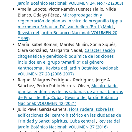
Jardín Botánico Nacional: VOLUMEN 24, No.1-2 (2003)
Amelia Capote, Víctor Ramón Fuentes Fiallo, Nilda
Blanco, Odalys Pérez ,
Micropropagación y
regeneración de plantas in vitro de oreganillo Lippia
micromera Schau, in DC. var. helleri (Britt.) Mold
,
Revista del Jardín Botánico Nacional: VOLUMEN 20
(1999)
María Isabel Román, Marilys Milián, Xonia Xiqués,
Clara González, Margarita Nadal,
Caracterización
citogenética y genético-bioquímica de los clones
incluidos en el grupo "Amarillo" del género
Xanthosoma
,
Revista del Jardín Botánico Nacional:
VOLUMEN 27-28 (2006-2007)
Raquel Milagros Rodríguez-Rodríguez, Jorge A.
Sánchez, Pedro Pablo Herrera Oliver,
Micotrofía de
plantas endémicas de las sabanas de arenas blancas
de Pinar del Río, Cuba
,
Revista del Jardín Botánico
Nacional: VOLUMEN 42 (2021)
Julio Pavel García-Lahera,
Flora ruderal sobre las
edificaciones del centro histórico en las ciudades de
Trinidad y Sancti Spíritus, Cuba central
,
Revista del
Jardín Botánico Nacional: VOLUMEN 37 (2016)