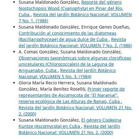
Susana Maldonado González,
Reporte del género
Nostochopsis Wood (Cyanophyta) en Pinar del Río,
Cuba
,
Revista del Jardín Botánico Nacional: VOLUMEN
7 No. 1. (1986)
Susana Maldonado González, Enrique Genes Dueñas,
Contribución al conocimiento de las diatomeas
(Bacillariophyceae) de agua dulce de Cuba
,
Revista
del Jardín Botánico Nacional: VOLUMEN 7 No. 2. (1986)
A. Comas González, Susana Maldonado González,
Observaciones taxonómicas sobre algunas clorofíceas
unicelulares (Chlorococcales) de la Laguna de
Ariguanabo, Cuba
,
Revista del Jardín Botánico
Nacional: VOLUMEN 5 No. 3. (1984)
Gloria María Recio Herrera, Susana Maldonado
González, María Benítez Roselló,
Primer reporte de
representantes de Ascomycota de "El Naranjal",
reserva ecológica de Las Alturas de Banao, Cuba
,
Revista del Jardín Botánico Nacional: VOLUMEN 21 No.
2. (2000)
Susana Maldonado González,
El género Cookeina
Kuntze (Ascomycota) en Cuba
,
Revista del Jardín
Botánico Nacional: VOLUMEN 21 No. 2. (2000)