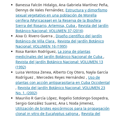
Banessa Falcón Hidalgo, Ana Gabriela Martínez Peña,
Dennys de Vales Fernández,
Estructura y dimorfismo
sexual vegetativo en una población de Morella
cerifera (Myricaceae) en la Reserva de la Biosfera
Sierra del Rosario, Artemisa, Cuba
,
Revista del Jardín
Botánico Nacional: VOLUMEN 37 (2016)
Aixa O. Rivero Guerra ,
Diseño científico del Jardín
Botánico de Villa Clara
,
Revista del Jardín Botánico
Nacional: VOLUMEN 16 (1995)
Rosa Rankin Rodríguez,
La zona de plantas
medicínales del Jardín Botánico Nacional de Cuba
,
Revista del Jardín Botánico Nacional: VOLUMEN 13
(1992)
Luisa Ventosa Zenea, Alberto Coy Otero, Nayla García
Rodríguez , Mercedes Reyes Hernández ,
Uso de
plantas con acción antiparasitaria en Cuba Occidental
,
Revista del Jardín Botánico Nacional: VOLUMEN 23
No. 1. (2002)
Maurilio R García López, Rogelio Sotolongo-Sospedra,
Sergio González Suarez, Ana L Noda Jimenez,
Utilización de brotes epicórmicos para la propagación
clonal in vitro de Eucalyptus saligna
,
Revista del