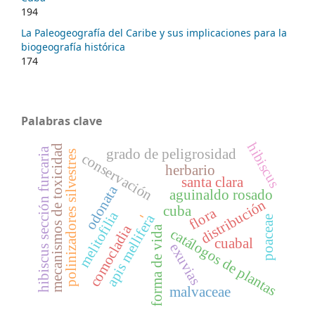
194
La Paleogeografía del Caribe y sus implicaciones para la
biogeografía histórica
174
Palabras clave
hibiscus
mecanismos de toxicidad
hibiscus sección furcaria
grado de peligrosidad
polinizadores silvestres
conservación
herbario
santa clara
odonata
aguinaldo rosado
distribución
cuba
flora
-
melitofilia
apis mellifera
poaceae
comocladia
forma de vida
catálogos de plantas
cuabal
exuvias
malvaceae