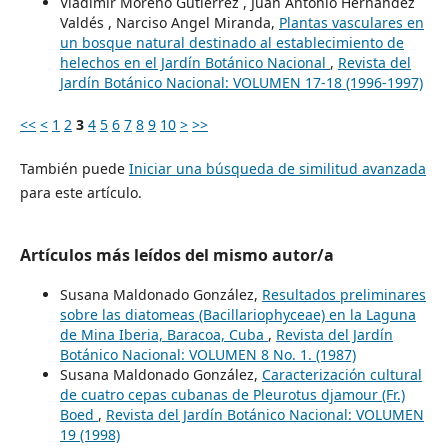
Vladimir Moreno Gutiérrez , Juan Antonio Hernández
Valdés , Narciso Angel Miranda,
Plantas vasculares en
un bosque natural destinado al establecimiento de
helechos en el Jardín Botánico Nacional
,
Revista del
Jardín Botánico Nacional: VOLUMEN 17-18 (1996-1997)
<<
<
1
2
3
4
5
6
7
8
9
10
>
>>
También puede
Iniciar una búsqueda de similitud avanzada
para este artículo.
Artículos más leídos del mismo autor/a
Susana Maldonado González,
Resultados preliminares
sobre las diatomeas (Bacillariophyceae) en la Laguna
de Mina Iberia, Baracoa, Cuba
,
Revista del Jardín
Botánico Nacional: VOLUMEN 8 No. 1. (1987)
Susana Maldonado González,
Caracterización cultural
de cuatro cepas cubanas de Pleurotus djamour (Fr.)
Boed
,
Revista del Jardín Botánico Nacional: VOLUMEN
19 (1998)