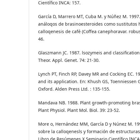
Científico INCA: 157.
García D, Marrero MT, Cuba M. y Núñez M. 1997. 
análoqos de brasinoesteroides como sustitutos 
calloqenesis de café (Coffea canephoravar. robusta
46.
Glaszmann JC. 1987. lsozymeis and classification 
Theor. Appl. Genet. 74: 21-30.
Lynch PT, Finch RP, Davey MR and Cocking EC. 199
and its application. En: Khush GS, Toenniessen 
Oxford. Alden Press Ltd. : 135-155.
Mandava NB. 1988. Plant growth-promoting bras
Plant Physiol. Plant Mol. Biol. 39: 23-52.
More o, Hernández MM, García D y Núnez M. 199
sobre la calloqenesls y formación de estructura
Libro de Resúmenes X Seminario Científico INCA