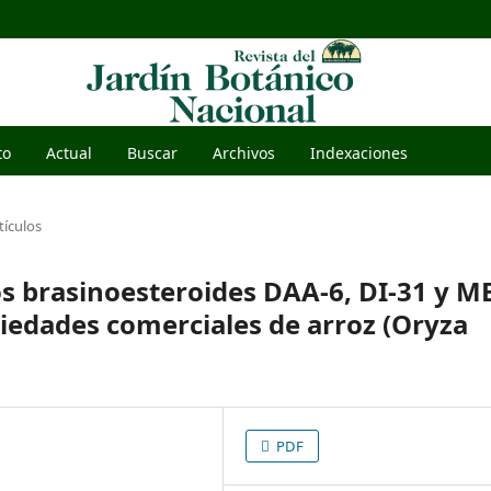
to
Actual
Buscar
Archivos
Indexaciones
tículos
os brasinoesteroides DAA-6, DI-31 y M
riedades comerciales de arroz (Oryza
PDF