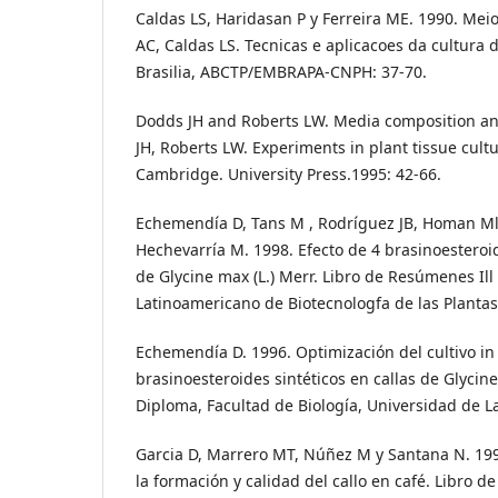
Caldas LS, Haridasan P y Ferreira ME. 1990. Meios
AC, Caldas LS. Tecnicas e aplicacoes da cultura 
Brasilia, ABCTP/EMBRAPA-CNPH: 37-70.
Dodds JH and Roberts LW. Media composition an
JH, Roberts LW. Experiments in plant tissue cultu
Cambridge. University Press.1995: 42-66.
Echemendía D, Tans M , Rodríguez JB, Homan Ml, 
Hechevarría M. 1998. Efecto de 4 brasinoesteroid
de Glycine max (L.) Merr. Libro de Resúmenes Il
Latinoamericano de Biotecnologfa de las Plantas
Echemendía D. 1996. Optimización del cultivo in 
brasinoesteroides sintéticos en callas de Glycine
Diploma, Facultad de Biología, Universidad de L
Garcia D, Marrero MT, Núñez M y Santana N. 199
la formación y calidad del callo en café. Libro