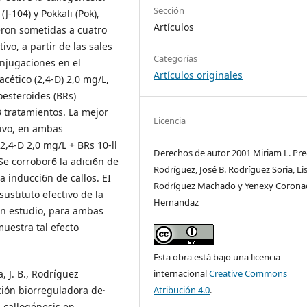
Sección
J-104) y Pokkali (Pok),
Artículos
eron sometidas a cuatro
o, a partir de las sales
Categorías
onjugaciones en el
Artículos originales
cético (2,4-D) 2,0 mg/L,
oesteroides (BRs)
3 tratamientos. La mejor
Licencia
ivo, en ambas
2,4-D 2,0 mg/L + BRs 10-ll
Derechos de autor 2001 Miriam L. Pr
Se corrobor6 la adici6n de
Rodríguez, José B. Rodríguez Soria, Li
 inducci6n de callos. EI
Rodríguez Machado y Yenexy Coron
ustituto efectivo de la
Hernandaz
en estudio, para ambas
uestra tal efecto
Esta obra está bajo una licencia
internacional
Creative Commons
, J. B., Rodríguez
Atribución 4.0
.
ión biorreguladora de·
a callogénesis en