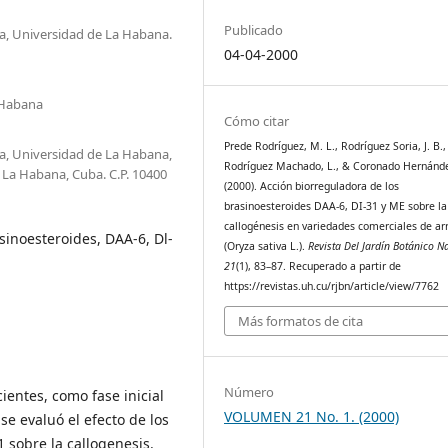
Publicado
a, Universidad de La Habana.
04-04-2000
 Habana
Cómo citar
Prede Rodríguez, M. L., Rodríguez Soria, J. B.,
a, Universidad de La Habana,
Rodríguez Machado, L., & Coronado Hernánde
n, La Habana, Cuba. C.P. 10400
(2000). Acción biorreguladora de los
brasinoesteroides DAA-6, DI-31 y ME sobre la
callogénesis en variedades comerciales de ar
asinoesteroides, DAA-6, Dl-
(Oryza sativa L.).
Revista Del Jardín Botánico N
21
(1), 83–87. Recuperado a partir de
https://revistas.uh.cu/rjbn/article/view/7762
Más formatos de cita
Número
entes, como fase inicial
VOLUMEN 21 No. 1. (2000)
se evaluó el efecto de los
 sobre la callogenesis.