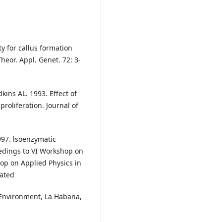
y for callus formation
Theor. Appl. Genet. 72: 3-
ins AL. 1993. Effect of
roliferation. Journal of
997. lsoenzymatic
eedings to VI Workshop on
hop on Applied Physics in
lated
 Environment, La Habana,