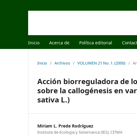
Inicio
Acerca de
Política editorial
Contac
Inicio
/
Archivos
/
VOLUMEN 21 No. 1. (2000)
/
Ar
Acción biorreguladora de l
sobre la callogénesis en va
sativa L.)
Miriam L. Prede Rodríguez
Institute de Ecologia y Sisternanca (IES), CITMA