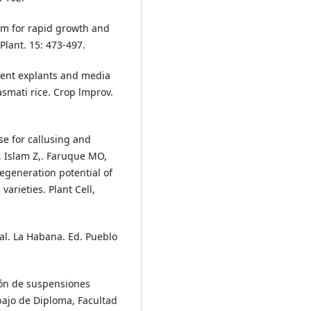
um for rapid growth and
Plant. 15: 473-497.
erent explants and media
asmati rice. Crop lmprov.
e for callusing and
I, Islam Z,. Faruque MO,
regeneration potential of
varieties. Plant Cell,
al. La Habana. Ed. Pueblo
ión de suspensiones
bajo de Diploma, Facultad