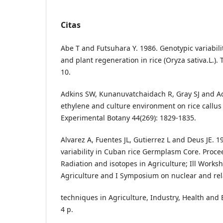
Citas
Abe T and Futsuhara Y. 1986. Genotypic variabilit
and plant regeneration in rice (Oryza sativa.L.). 
10.
Adkins SW, Kunanuvatchaidach R, Gray SJ and Adk
ethylene and culture environment on rice callus p
Experimental Botany 44(269): 1829-1835.
Alvarez A, Fuentes JL, Gutierrez L and Deus JE. 1
variability in Cuban rice Germplasm Core. Proc
Radiation and isotopes in Agriculture; Ill Works
Agriculture and I Symposium on nuclear and re
techniques in Agriculture, Industry, Health and
4 p.