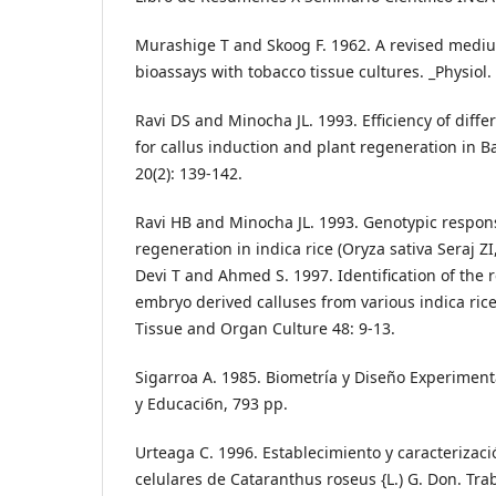
Murashige T and Skoog F. 1962. A revised medi
bioassays with tobacco tissue cultures. _Physiol. 
Ravi DS and Minocha JL. 1993. Efficiency of diff
for callus induction and plant regeneration in B
20(2): 139-142.
Ravi HB and Minocha JL. 1993. Genotypic respons
regeneration in indica rice (Oryza sativa Seraj Z
Devi T and Ahmed S. 1997. Identification of the 
embryo derived calluses from various indica rice 
Tissue and Organ Culture 48: 9-13.
Sigarroa A. 1985. Biometría y Diseño Experiment
y Educaci6n, 793 pp.
Urteaga C. 1996. Establecimiento y caracterizac
celulares de Cataranthus roseus {L.) G. Don. Tra