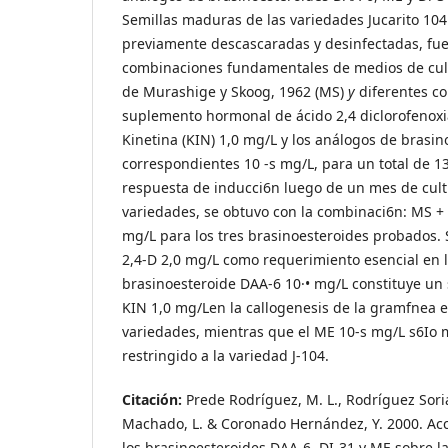
Semillas maduras de las variedades Jucarito 104 (
previamente descascaradas y desinfectadas, fu
combinaciones fundamentales de medios de cultiv
de Murashige y Skoog, 1962 (MS)
y
diferentes c
suplemento hormonal de ácido 2,4 diclorofenoxia
Kinetina (KIN) 1,0 mg/L y los análogos de brasin
correspondientes 10 -s mg/L, para un total de 1
respuesta de inducci6n luego de un mes de cult
variedades, se obtuvo con la combinaci6n: MS + 
mg/L para los tres brasinoesteroides probados. 
2,4-D 2,0 mg/L como requerimiento esencial en la
brasinoesteroide DAA-6 10·• mg/L constituye un s
KIN 1,0 mg/Len la callogenesis de la gramfnea 
variedades, mientras que el ME 10-s mg/L s6Io m
restringido a la variedad J-104.
Citación:
Prede Rodríguez, M. L., Rodríguez Soria
Machado, L. & Coronado Hernández, Y. 2000. Acc
los brasinoesteroides DAA-6, DI-31 y ME sobre l