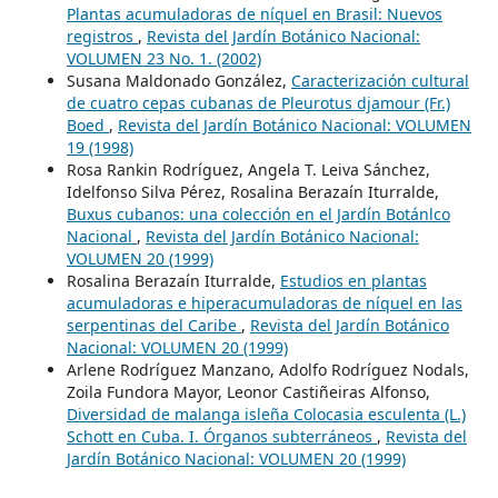
Plantas acumuladoras de níquel en Brasil: Nuevos
registros
,
Revista del Jardín Botánico Nacional:
VOLUMEN 23 No. 1. (2002)
Susana Maldonado González,
Caracterización cultural
de cuatro cepas cubanas de Pleurotus djamour (Fr.)
Boed
,
Revista del Jardín Botánico Nacional: VOLUMEN
19 (1998)
Rosa Rankin Rodríguez, Angela T. Leiva Sánchez,
Idelfonso Silva Pérez, Rosalina Berazaín Iturralde,
Buxus cubanos: una colección en el Jardín Botánlco
Nacional
,
Revista del Jardín Botánico Nacional:
VOLUMEN 20 (1999)
Rosalina Berazaín Iturralde,
Estudios en plantas
acumuladoras e hiperacumuladoras de níquel en las
serpentinas del Caribe
,
Revista del Jardín Botánico
Nacional: VOLUMEN 20 (1999)
Arlene Rodríguez Manzano, Adolfo Rodríguez Nodals,
Zoila Fundora Mayor, Leonor Castiñeiras Alfonso,
Diversidad de malanga isleña Colocasia esculenta (L.)
Schott en Cuba. I. Órganos subterráneos
,
Revista del
Jardín Botánico Nacional: VOLUMEN 20 (1999)