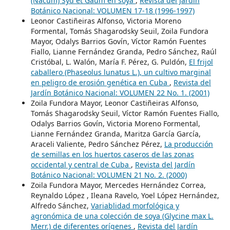
(Nacum) Syd et Gaum en soya
,
Revista del Jardín
Botánico Nacional: VOLUMEN 17-18 (1996-1997)
Leonor Castiñeiras Alfonso, Victoria Moreno
Formental, Tomás Shagarodsky Seuil, Zoila Fundora
Mayor, Odalys Barrios Govín, Víctor Ramón Fuentes
Fiallo, Lianne Fernández Granda, Pedro Sánchez, Raúl
Cristóbal, L. Walón, María F. Pérez, G. Puldón,
El frijol
caballero (Phaseolus lunatus L.), un cultivo marginal
en peligro de erosión genética en Cuba
,
Revista del
Jardín Botánico Nacional: VOLUMEN 22 No. 1. (2001)
Zoila Fundora Mayor, Leonor Castiñeiras Alfonso,
Tomás Shagarodsky Seuil, Víctor Ramón Fuentes Fiallo,
Odalys Barrios Govín, Victoria Moreno Formental,
Lianne Fernández Granda, Maritza García García,
Araceli Valiente, Pedro Sánchez Pérez,
La producción
de semillas en los huertos caseros de las zonas
occidental y central de Cuba
,
Revista del Jardín
Botánico Nacional: VOLUMEN 21 No. 2. (2000)
Zoila Fundora Mayor, Mercedes Hernández Correa,
Reynaldo López , Ileana Ravelo, Yoel López Hernández,
Alfredo Sánchez,
Variablidad morfológica y
agronómica de una colección de soya (Glycine max L.
Merr.) de diferentes orígenes
,
Revista del Jardín