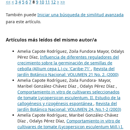
<<
<
3
4
5
6
7
8
9
10
11
12
>
>>
También puede
Iniciar una búsqueda de similitud avanzada
para este artículo.
Artículos más leídos del mismo autor/a
Amelia Capote Rodríguez, Zoila Fundora Mayor, Odalys
Pérez Díaz,
Influencia de diferentes reguladores del
crecimiento sobre la germinación de semillas de
cebolla (Allium cepa L.) cv. 'Caribe-71'
,
Revista del
Jardín Botánico Nacional: VOLUMEN 21 No. 2. (2000)
Amelia Capote Rodríguez, Zoila Fundora- Mayor,
Maribel González-Chávez Díaz , Odalys Pérez Díaz ,
Comportamiento in vitro de cultivares seleccionados
de tomate Lycopersicon esculentum. II. Estudio de la
callogénesis y rizogénesis espontánea
,
Revista del
Jardín Botánico Nacional: VOLUMEN 24, No.1-2 (2003)
Amelía Capote Rodríguez, Maribel González-Chávez
Díaz , Odalys Pérez Díaz,
Comportamiento in vitro de
cultivares de tomate (Lycopersicon esculentum Mill.) I.