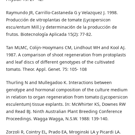
Raymundo JR, Carrillo-Castaneda G y Velazquez J. 1998.
Producción de vitroplantas de tomate (Lycopersicon
escu/entum Mill.) y determinaci6n de la producción de
frutos. Biotecnología Aplicada 15(2): 77-82.
Tan MLMC, Colijn-Hooymans CM, Lindhout WH and Kool AJ.
1987. A comparison of shoot regeneration from protoplasts
and leaf discs of different genotypes of the cultivated
tomato. Theor. Appl. Genet. 75: 105- 108
Thurling N and Mullegadoo K. Interactions between
genotype and hormonal composition of the culture medium
in relation to organ regeneration from tomato (Lycopersicon
esculentum) tissue explants. In: McWhirter KS, Downes RW
and Read BJ. Ninth Australian Plant Breeding Conference
Proceedings. Wagga Wagga, N.S.W. 1988: 139-140.
Zorzoli R, Cointry EL, Prado EA, Mroginski LA y Picardi LA.