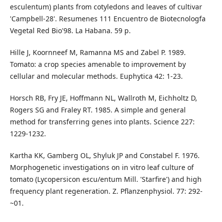
esculentum) plants from cotyledons and leaves of cultivar
'Campbell-28'. Resumenes 111 Encuentro de Biotecnologfa
Vegetal Red Bio'98. La Habana. 59 p.
Hille J, Koornneef M, Ramanna MS and Zabel P. 1989.
Tomato: a crop species amenable to improvement by
cellular and molecular methods. Euphytica 42: 1-23.
Horsch RB, Fry JE, Hoffmann NL, Wallroth M, Eichholtz D,
Rogers SG and Fraley RT. 1985. A simple and general
method for transferring genes into plants. Science 227:
1229-1232.
Kartha KK, Gamberg OL, Shyluk JP and Constabel F. 1976.
Morphogenetic investigations on in vitro leaf culture of
tomato (Lycopersicon escu/entum Mill. 'Starfire') and high
frequency plant regeneration. Z. Pflanzenphysiol. 77: 292-
~01.