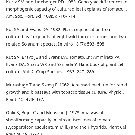
Kurtz SM and Lineberger RD. 1983. Genotypic differences in
morphogenic capacity of cultured leaf explants of tomato. J.
Am. Soc. Hort. Sci. 108(5): 710- 714.
Kut SA and Evans DA. 1982. Plant regeneration from
cultured leaf explants of eight wild tomato species and two
related Solanum species. In vitro 18 (7): 593- 598.
Kut SA, Bravo JE and Evans DA. Tomato. In: Ammirato PV,
Evans DA, Sharp WR and Yamada Y. Handbook of plant cell
culture. Vol. 2. Crop Species. 1983: 247- 289.
Murashige T and Skoog F. 1962. A revised medium for rapid
growth and bioassays with tobacco tissue culture. Physiol.
Plant. 15: 473- 497.
Ohki S, Bigot C and Mouseau J. 1978. Analysis of
shootforming capacity in vitro in two lines of tomato
(Lycopersicon esculentum Mill.) and their hybrids. Plant Cell
Physiol. 19: 27- 42.