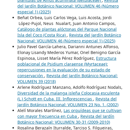
plántulas de Alnus acuminata (Betulaceae)
,
Revista
del Jardín Botánico Nacional: VOLUMEN 46 (Número
especial 1) (2025)
Beñat Orbea, Luis Carlos Vega, Luis Acosta, Jordi
López-Pujol, Neus Nualart, Juan Antonio Campos,
Catálogo de plantas alóctonas del Parque Nacional
Isla del Coco (Costa Rica)
,
Revista del Jardín Botánico
Nacional: VOLUMEN 46 (Número especial 1) (2025)
Julio Pavel García-Lahera, Darianni Antunes Alfonso,
Elonay Lisandy Mederos Yumar, Onel Benigno García
Espinosa, Lisset María Pérez Rodríguez,
Estructura
poblacional de Psidium claraense (Myrtaceae):
repercusiones en la evaluación de su estado de
conservación
,
Revista del Jardín Botánico Nacional:
VOLUMEN 39 (2018)
Arlene Rodríguez Manzano, Adolfo Rodríguez Nodals,
Diversidad de la malanga isleña Colocasia esculenta
(L.) Schott en Cuba. III. Inflorescencias
,
Revista del
Jardín Botánico Nacional: VOLUMEN 23 No. 1. (2002)
Alelí Morales Martínez,
Las orquídeas que se cultivan
con mayor frecuencia en Cuba
,
Revista del Jardín
Botánico Nacional: VOLUMEN 30-31 (2009-2010)
Rosalina Berazaín Iturralde, Tarciso S. Filgueiras,