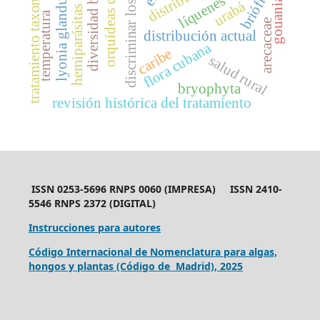
diversidad biológica
discriminar los géneros
orquídeas cubanas
tratamiento taxonómico
lyonia glandulosa
briófitos
líquenes
gouania
urabá
hemiparásitas
temperatura
arecaceae
distribución actual
flora cubana
caribe
salud rural
bryophyta
revisión histórica del tratamiento
ISSN 0253-5696 RNPS 0060 (IMPRESA) ISSN 2410-
5546 RNPS 2372 (DIGITAL)
Instrucciones para autores
Código Internacional de Nomenclatura para algas,
hongos y plantas (Código de Madrid), 2025