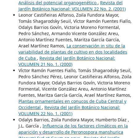
Análisis del potencial organogenético
,
Revista del
Jardín Botánico Nacional: VOLUMEN 22 No. 2. (2001)
Leonor Castiñeiras Alfonso, Zoila Fundora Mayor,
Tomás Shagarodsky Seuil, Víctor Ramón Fuentes Fiallo,
Odalys Barrios Govín, Victoria Moreno Formental,
Pedro Sánchez, Armando Vicente González Areu,
Antonio Martínez Fuentes, Maritza García García,
Arael Martínez Ramos,
La conservación in situ de la
variabilidad de plantas de cultivo en dos localidades
de Cuba
,
Revista del Jardín Botánico Nacional:
VOLUMEN 21 No. 1. (2000)
Víctor Ramón Fuentes Fiallo, Tomás Shagarodsky Seuil,
Pedro Sánchez Pérez, Leonor Castiñeiras Alfonso, Zoila
Fundora Mayor, Odalys Barrios Govín, Victoria Moreno
Formental, Vicente González Areu, Antonio Martínez
Fuentes, Maritza García García, Arael Martínez Ramos,
Plantas ornamentales en conucos de Cuba Central y
Occidental
,
Revista del Jardín Botánico Nacional:
VOLUMEN 22 No. 1. (2001)
Odalys Barrios, Zoila Fundora Mayor, Humberto Díaz ,
J.L. García ,
Influencia de los factores climáticos en la
aparición y desarrollo de Peronospora manshurica