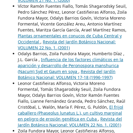
VOLUMEN 21 No. 1. (2000)
Víctor Ramón Fuentes Fiallo, Tomás Shagarodsky Seuil,
Pedro Sánchez Pérez, Leonor Castiñeiras Alfonso, Zoila
Fundora Mayor, Odalys Barrios Govín, Victoria Moreno
Formental, Vicente González Areu, Antonio Martínez
Fuentes, Maritza García García, Arael Martínez Ramos,
Plantas ornamentales en conucos de Cuba Central y
Occidental
,
Revista del Jardín Botánico Nacional:
VOLUMEN 22 No. 1. (2001)
Odalys Barrios, Zoila Fundora Mayor, Humberto Díaz ,
J.L. García ,
Influencia de los factores climáticos en la
aparición y desarrollo de Peronospora manshurica
(Nacum) Syd et Gaum en soya
,
Revista del Jardín
Botánico Nacional: VOLUMEN 17-18 (1996-1997)
Leonor Castiñeiras Alfonso, Victoria Moreno
Formental, Tomás Shagarodsky Seuil, Zoila Fundora
Mayor, Odalys Barrios Govín, Víctor Ramón Fuentes
Fiallo, Lianne Fernández Granda, Pedro Sánchez, Raúl
Cristóbal, L. Walón, María F. Pérez, G. Puldón,
El frijol
caballero (Phaseolus lunatus L.), un cultivo marginal
en peligro de erosión genética en Cuba
,
Revista del
Jardín Botánico Nacional: VOLUMEN 22 No. 1. (2001)
Zoila Fundora Mayor, Leonor Castiñeiras Alfonso,