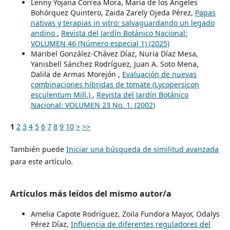
Lenny Yojana Correa Mora, María de los Ángeles
Bohórquez Quintero, Zaida Zarely Ojeda Pérez,
Papas
nativas y terapias in vitro: salvaguardando un legado
andino
,
Revista del Jardín Botánico Nacional:
VOLUMEN 46 (Número especial 1) (2025)
Maribel González-Chávez Díaz, Nuria Díaz Mesa,
Yanisbell Sánchez Rodríguez, Juan A. Soto Mena,
Dalila de Armas Morejón ,
Evaluación de nuevas
combinaciones híbridas de tomate (Lycopersicon
esculentum Mill.)
,
Revista del Jardín Botánico
Nacional: VOLUMEN 23 No. 1. (2002)
1
2
3
4
5
6
7
8
9
10
>
>>
También puede
Iniciar una búsqueda de similitud avanzada
para este artículo.
Artículos más leídos del mismo autor/a
Amelia Capote Rodríguez, Zoila Fundora Mayor, Odalys
Pérez Díaz,
Influencia de diferentes reguladores del