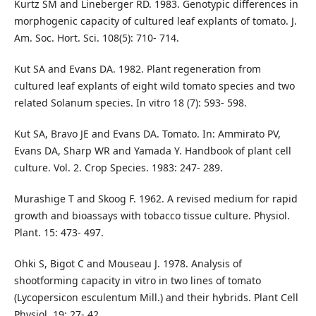
Kurtz SM and Lineberger RD. 1983. Genotypic differences in
morphogenic capacity of cultured leaf explants of tomato. J.
Am. Soc. Hort. Sci. 108(5): 710- 714.
Kut SA and Evans DA. 1982. Plant regeneration from
cultured leaf explants of eight wild tomato species and two
related Solanum species. In vitro 18 (7): 593- 598.
Kut SA, Bravo JE and Evans DA. Tomato. In: Ammirato PV,
Evans DA, Sharp WR and Yamada Y. Handbook of plant cell
culture. Vol. 2. Crop Species. 1983: 247- 289.
Murashige T and Skoog F. 1962. A revised medium for rapid
growth and bioassays with tobacco tissue culture. Physiol.
Plant. 15: 473- 497.
Ohki S, Bigot C and Mouseau J. 1978. Analysis of
shootforming capacity in vitro in two lines of tomato
(Lycopersicon esculentum Mill.) and their hybrids. Plant Cell
Physiol. 19: 27- 42.