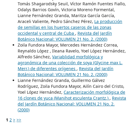
Tomás Shagarodsky Seuil, Víctor Ramón Fuentes Fiallo,
Odalys Barrios Govín, Victoria Moreno Formental,
Lianne Fernández Granda, Maritza García García,
Araceli Valiente, Pedro Sánchez Pérez,
La producción
de semillas en los huertos caseros de las zonas
occidental y central de Cuba
,
Revista del Jardín
Botánico Nacional: VOLUMEN 21 No. 2. (2000)
Zoila Fundora Mayor, Mercedes Hernández Correa,
Reynaldo López , Ileana Ravelo, Yoel López Hernández,
Alfredo Sánchez,
Variablidad morfológica y
agronómica de una colección de soya (Glycine max L.
Merr.) de diferentes orígenes
,
Revista del Jardín
Botánico Nacional: VOLUMEN 21 No. 2. (2000)
Lianne Fernández Granda, Guillermo Gálvez
Rodríguez, Zoila Fundora Mayor, Ailín Cairo del Cristo,
Yoel López Hernández,
Caracterización morfológica de
16 clones de yuca (Manihot esculenta Crantz.)
,
Revista
del Jardín Botánico Nacional: VOLUMEN 21 No. 2.
(2000)
1
2
>
>>