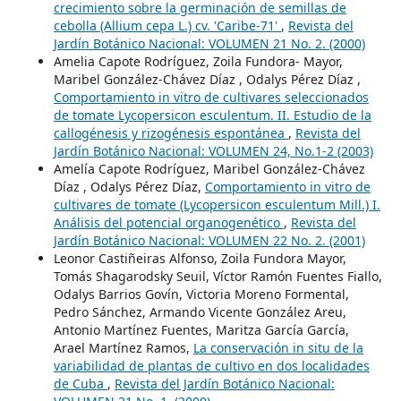
crecimiento sobre la germinación de semillas de
cebolla (Allium cepa L.) cv. 'Caribe-71'
,
Revista del
Jardín Botánico Nacional: VOLUMEN 21 No. 2. (2000)
Amelia Capote Rodríguez, Zoila Fundora- Mayor,
Maribel González-Chávez Díaz , Odalys Pérez Díaz ,
Comportamiento in vitro de cultivares seleccionados
de tomate Lycopersicon esculentum. II. Estudio de la
callogénesis y rizogénesis espontánea
,
Revista del
Jardín Botánico Nacional: VOLUMEN 24, No.1-2 (2003)
Amelía Capote Rodríguez, Maribel González-Chávez
Díaz , Odalys Pérez Díaz,
Comportamiento in vitro de
cultivares de tomate (Lycopersicon esculentum Mill.) I.
Análisis del potencial organogenético
,
Revista del
Jardín Botánico Nacional: VOLUMEN 22 No. 2. (2001)
Leonor Castiñeiras Alfonso, Zoila Fundora Mayor,
Tomás Shagarodsky Seuil, Víctor Ramón Fuentes Fiallo,
Odalys Barrios Govín, Victoria Moreno Formental,
Pedro Sánchez, Armando Vicente González Areu,
Antonio Martínez Fuentes, Maritza García García,
Arael Martínez Ramos,
La conservación in situ de la
variabilidad de plantas de cultivo en dos localidades
de Cuba
,
Revista del Jardín Botánico Nacional: