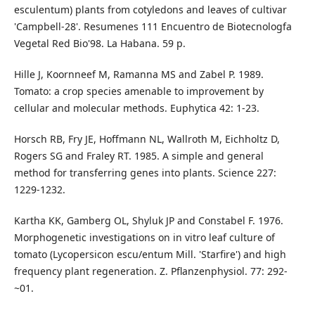
esculentum) plants from cotyledons and leaves of cultivar
'Campbell-28'. Resumenes 111 Encuentro de Biotecnologfa
Vegetal Red Bio'98. La Habana. 59 p.
Hille J, Koornneef M, Ramanna MS and Zabel P. 1989.
Tomato: a crop species amenable to improvement by
cellular and molecular methods. Euphytica 42: 1-23.
Horsch RB, Fry JE, Hoffmann NL, Wallroth M, Eichholtz D,
Rogers SG and Fraley RT. 1985. A simple and general
method for transferring genes into plants. Science 227:
1229-1232.
Kartha KK, Gamberg OL, Shyluk JP and Constabel F. 1976.
Morphogenetic investigations on in vitro leaf culture of
tomato (Lycopersicon escu/entum Mill. 'Starfire') and high
frequency plant regeneration. Z. Pflanzenphysiol. 77: 292-
~01.