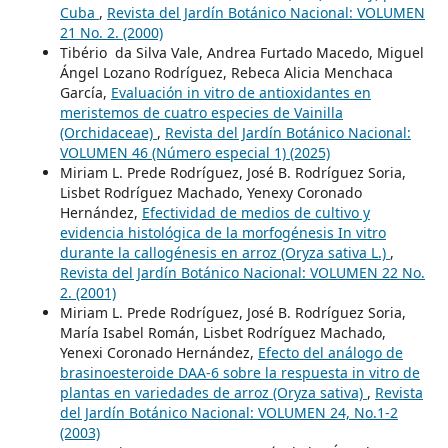
Cuba
,
Revista del Jardín Botánico Nacional: VOLUMEN
21 No. 2. (2000)
Tibério da Silva Vale, Andrea Furtado Macedo, Miguel
Ángel Lozano Rodríguez, Rebeca Alicia Menchaca
García,
Evaluación in vitro de antioxidantes en
meristemos de cuatro especies de Vainilla
(Orchidaceae)
,
Revista del Jardín Botánico Nacional:
VOLUMEN 46 (Número especial 1) (2025)
Miriam L. Prede Rodríguez, José B. Rodríguez Soria,
Lisbet Rodríguez Machado, Yenexy Coronado
Hernández,
Efectividad de medios de cultivo y
evidencia histológica de la morfogénesis In vitro
durante la callogénesis en arroz (Oryza sativa L.)
,
Revista del Jardín Botánico Nacional: VOLUMEN 22 No.
2. (2001)
Miriam L. Prede Rodríguez, José B. Rodríguez Soria,
María Isabel Román, Lisbet Rodríguez Machado,
Yenexi Coronado Hernández,
Efecto del análogo de
brasinoesteroide DAA-6 sobre la respuesta in vitro de
plantas en variedades de arroz (Oryza sativa)
,
Revista
del Jardín Botánico Nacional: VOLUMEN 24, No.1-2
(2003)