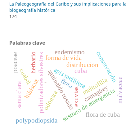
La Paleogeografía del Caribe y sus implicaciones para la
biogeografía histórica
174
Palabras clave
endemismo
conservación
herbario
polinizadores silvestres
poaceae
forma de vida
distribución
apis mellifera
cuabal
cuba
aguinaldo rosado
melitofilia
malvaceae
flora
hibiscus
-
santa clara
camagüey
exuvias
sustrato de emergencia
odonata
flora de cuba
polypodiopsida