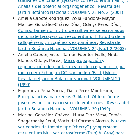
cultivares de tomate (Lycopersicon esculentum Mill.) I.
Análisis del potencial organogenético
,
Revista del
Jardín Botánico Nacional: VOLUMEN 22 No. 2. (2001)
Amelia Capote Rodríguez, Zoila Fundora- Mayor,
Maribel González-Chávez Díaz , Odalys Pérez Díaz ,
Comportamiento in vitro de cultivares seleccionados
de tomate Lycopersicon esculentum. II. Estudio de la
callogénesis y rizogénesis espontánea
,
Revista del
Jardín Botánico Nacional: VOLUMEN 24, No.1-2 (2003)
Amelia Capote, Víctor Ramón Fuentes Fiallo, Nilda
Blanco, Odalys Pérez ,
Micropropagación y
regeneración de plantas in vitro de oreganillo Lippia
micromera Schau, in DC. var. helleri (Britt.) Mold
,
Revista del Jardín Botánico Nacional: VOLUMEN 20
(1999)
Esperanza Peña García, Dalia Pérez Montesino,
Encephalartos manikensis Gilliland: Obtención de
juveniles por cultivo in vitro de embriones
,
Revista del
Jardín Botánico Nacional: VOLUMEN 20 (1999)
Maribel González-Chávez , Nuria Díaz Mesa, Tomás
Shagarodsky Seuil, María del Carmen Alonso,
Nuevas
variedades de tomate tipo "cherry" (Lycopersicon
esculentum Mill. var. cerasiforme (Dun) A. Gray) para