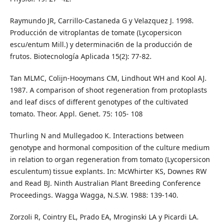
Raymundo JR, Carrillo-Castaneda G y Velazquez J. 1998.
Producción de vitroplantas de tomate (Lycopersicon
escu/entum Mill.) y determinaci6n de la producción de
frutos. Biotecnología Aplicada 15(2): 77-82.
Tan MLMC, Colijn-Hooymans CM, Lindhout WH and Kool AJ.
1987. A comparison of shoot regeneration from protoplasts
and leaf discs of different genotypes of the cultivated
tomato. Theor. Appl. Genet. 75: 105- 108
Thurling N and Mullegadoo K. Interactions between
genotype and hormonal composition of the culture medium
in relation to organ regeneration from tomato (Lycopersicon
esculentum) tissue explants. In: McWhirter KS, Downes RW
and Read BJ. Ninth Australian Plant Breeding Conference
Proceedings. Wagga Wagga, N.S.W. 1988: 139-140.
Zorzoli R, Cointry EL, Prado EA, Mroginski LA y Picardi LA.