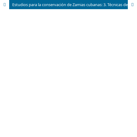
Estudios para la conservación de Zamias cubanas: 3. Técnicas de propagación aplicadas a Zamia integrifolia L. y Zamia pygmaea Sims