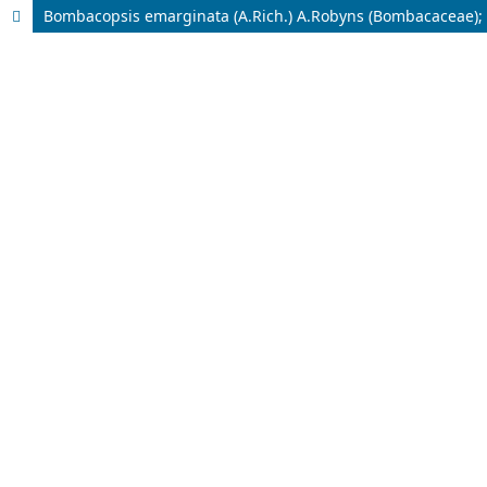
Bombacopsis emarginata (A.Rich.) A.Robyns (Bombacaceae); 