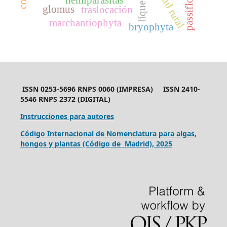
salud rural
líquenes
passiflora
glomus
traslocación
marchantiophyta
bryophyta
ISSN 0253-5696 RNPS 0060 (IMPRESA) ISSN 2410-
5546 RNPS 2372 (DIGITAL)
Instrucciones para autores
Código Internacional de Nomenclatura para algas,
hongos y plantas (Código de Madrid), 2025