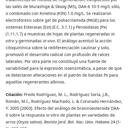
las sales de Murashige & Skoog (MS), DAA-6 10-5 mg/L sólo,
o combinado con Kinetina (KIN) 1.0 mg/L. Se realizaron
electroforesis sobre gel de poliacrilamida (PAGE) para los
sistemas Esterasas (Est) (E.C. 3.1.1) y Peroxidasas (Px)
(1.11.1.7) a muestras de hojas de plantas regeneradas
in
vitro
y germinadas
in vivo
. El análogo acentuó la acción
citoquinínica sobre la rediferenciación caulinar y solo,
promovió el desarrollo radical con profusión de raíces
laterales. Por otra parte no constituyó una fuente de
variabilidad para la expresión isoenzimática, a pesar de que
se detectaron alteraciones en el patrón de bandas Px para
aquellos regenerantes albinos.
Citación:
Prede Rodríguez, M. L., Rodríguez Soria, J.B.,
Román, M.I., Rodríguez Machado, L. & Coronado Hernández,
Y. 2005 [2003]. Efecto del análogo de brasinoesteroide DAA-
6 sobre la respuesta
in vitro
de plantas en variedades de
arroz (
Oryza sativa
).
Revista Jard. Bot. Nac. Univ. Habana
24 (1-