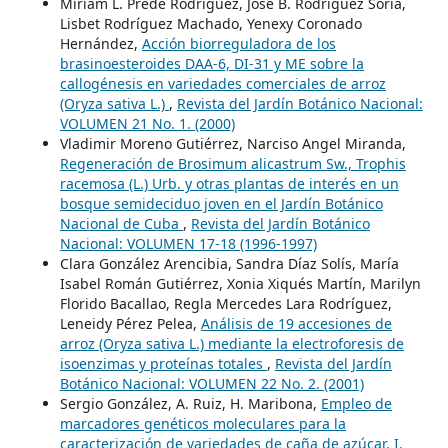
Miriam L. Prede Rodríguez, José B. Rodríguez Soria,
Lisbet Rodríguez Machado, Yenexy Coronado
Hernández,
Acción biorreguladora de los
brasinoesteroides DAA-6, DI-31 y ME sobre la
callogénesis en variedades comerciales de arroz
(Oryza sativa L.)
,
Revista del Jardín Botánico Nacional:
VOLUMEN 21 No. 1. (2000)
Vladimir Moreno Gutiérrez, Narciso Angel Miranda,
Regeneración de Brosimum alicastrum Sw., Trophis
racemosa (L.) Urb. y otras plantas de interés en un
bosque semideciduo joven en el Jardín Botánico
Nacional de Cuba
,
Revista del Jardín Botánico
Nacional: VOLUMEN 17-18 (1996-1997)
Clara González Arencibia, Sandra Díaz Solís, María
Isabel Román Gutiérrez, Xonia Xiqués Martín, Marilyn
Florido Bacallao, Regla Mercedes Lara Rodríguez,
Leneidy Pérez Pelea,
Análisis de 19 accesiones de
arroz (Oryza sativa L.) mediante la electroforesis de
isoenzimas y proteínas totales
,
Revista del Jardín
Botánico Nacional: VOLUMEN 22 No. 2. (2001)
Sergio González, A. Ruiz, H. Maribona,
Empleo de
marcadores genéticos moleculares para la
caracterización de variedades de caña de azúcar. I.