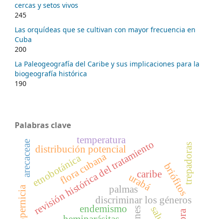
cercas y setos vivos
245
Las orquídeas que se cultivan con mayor frecuencia en
Cuba
200
La Paleogeografía del Caribe y sus implicaciones para la
biogeografía histórica
190
Palabras clave
temperatura
revisión histórica del tratamiento
arecaceae
trepadoras
distribución potencial
flora cubana
etnobotánica
briófitos
caribe
urabá
palmas
copernicia
discriminar los géneros
endemismo
hemiparásitas