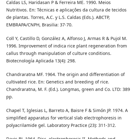
Caldas LS, Haridasan P & Ferreira ME. 1990. Meios
Nutritivos. En: Técnicas e aplicaçôes da cultura de tecidos
de plantas. Torres, A.C. y L.S. Caldas (Eds.). ABCTP,
EMBRAPA/CNPH, Brasilia: 37-70.
Coll Y, Castillo D, González A, Alfonso J, Armas R & Pujol M.
1996. Improvement of indica rice plant regeneration from
callus through manipulation of culture conditions.
Biotecnología Aplicada 13(4): 298.
Chandraratna MF. 1964. The origin and differentiation of
cultivated rice. En: Genetics and breeding of rice.
Chandraratna, M. F. (Ed.). Longmas, green and Co. LTD: 389
pp.
Chapel T, Iglesias L, Barreto A, Baisre F & Simón JP. 1974. A
simplified apparatus for vertical slab electrophoresis in
polyacrilamide gel. Laboratory Practice (23): 311-312.
Davis BJ. 1964. Disc. electrophoresis II. Methods and