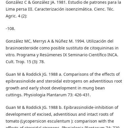
González C & González JA. 1981. Estudio de patrones para la
Lima persa III. Caracterización isoenzimática. Cienc. Téc.
Agric. 4 (2):
-108.
González MC, Merrys A & Núñez M. 1994. Utilización del
brasinoesteroide como posible sustituto de citoquininas in
vitro. Programa y Resúmenes IX Seminario Científico INCA.
Cult. Trop. 15 (3): 78.
Guan M & Roddick JG. 1988 a. Comparisons of the effects of
epibrassinolide and steroidal estrogens on adventitious root
growth and early shoot development in mung bean
cuttings. Physiologia Plantarum 73: 426-431.
Guan M & Roddick JG. 1988 b. Epibrassinolide-inhibition of
development of excised, adventitious and intact roots of
tomato (Lycopersicon esculentum ): comparison with the
effects of steroidal strogens. Physiologia Plantarum 74: 720-