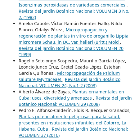
Isoenzimas peroxidasas de variedades comerciales
,
Revista del Jardín Botánico Nacional: VOLUMEN 3 No.
2. (1982)
Amelia Capote, Víctor Ramón Fuentes Fiallo, Nilda
Blanco, Odalys Pérez ,
Micropropagación y
regeneración de plantas in vitro de oreganillo Lippia
micromera Schau, in DC. var. helleri (Britt.) Mold
,
Revista del Jardín Botánico Nacional: VOLUMEN 20
(1999)
Rogelio Sotolongo-Sospedra, Maurilio García López,
Leoncio Junco Cruz, Gretel Geada-López, Esteban
García Quiñones ,
Micropropagación de Psidium
salutare (Myrtaceae)
,
Revista del Jardín Botánico
Nacional: VOLUMEN 24, No.1-2 (2003)
Alberto Álvarez de Zayas,
Plantas ornamentales en
Cuba: usos, diversidad y amenazas
,
Revista del Jardín
Botánico Nacional: VOLUMEN 29 (2008)
Pedro E. Alfonso-Calderín, Eldis R. Bécquer Granados,
Plantas potencialmente peligrosas para la salud,
presentes en instituciones infantiles del Cotorro, La
Habana, Cuba
,
Revista del Jardín Botánico Nacional:
VOLUMEN 37 (2016)