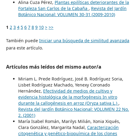
Alina Cuza Pérez,
Plantas epilíticas deteriorantes de la
Fortaleza San Carlos de la Cabaña
,
Revista del Jardín
Botánico Nacional: VOLUMEN 30-31 (2009-2010)
1
2
3
4
5
6
7
8
9
10
>
>>
También puede
Iniciar una búsqueda de similitud avanzada
para este artículo.
Artículos más leídos del mismo autor/a
Miriam L. Prede Rodríguez, José B. Rodríguez Soria,
Lisbet Rodríguez Machado, Yenexy Coronado
Hernández,
Efectividad de medios de cultivo y
evidencia histológica de la morfogénesis In vitro
durante la callogénesis en arroz (Oryza sativa L.)
,
Revista del Jardín Botánico Nacional: VOLUMEN 22 No.
2. (2001)
María Isabel Román, Marilys Milián, Xonia Xiqués,
Clara González, Margarita Nadal,
Caracterización
citogenética y genético-bioquímica de los clones