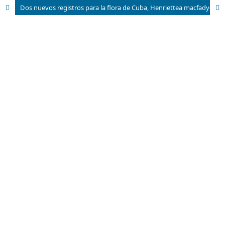
Dos nuevos registros para la flora de Cuba, Henriettea macfadyenii y Henriettea ramiflora (Miconieae, Melastomataceae)