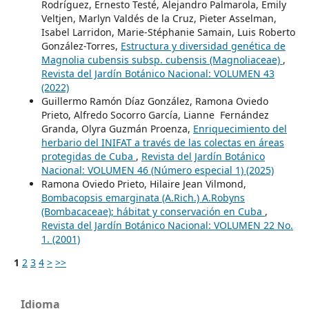
Rodríguez, Ernesto Testé, Alejandro Palmarola, Emily
Veltjen, Marlyn Valdés de la Cruz, Pieter Asselman,
Isabel Larridon, Marie-Stéphanie Samain, Luis Roberto
González-Torres,
Estructura y diversidad genética de
Magnolia cubensis subsp. cubensis (Magnoliaceae)
,
Revista del Jardín Botánico Nacional: VOLUMEN 43
(2022)
Guillermo Ramón Díaz González, Ramona Oviedo
Prieto, Alfredo Socorro García, Lianne Fernández
Granda, Olyra Guzmán Proenza,
Enriquecimiento del
herbario del INIFAT a través de las colectas en áreas
protegidas de Cuba
,
Revista del Jardín Botánico
Nacional: VOLUMEN 46 (Número especial 1) (2025)
Ramona Oviedo Prieto, Hilaire Jean Vilmond,
Bombacopsis emarginata (A.Rich.) A.Robyns
(Bombacaceae); hábitat y conservación en Cuba
,
Revista del Jardín Botánico Nacional: VOLUMEN 22 No.
1. (2001)
1
2
3
4
>
>>
Idioma