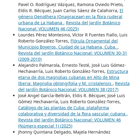
Pavel O. Rodríguez Vázquez, Ramona Oviedo Prieto,
Eldis R. Bécquer, Juan Carlos Sáenz de Calahorra,
El
género Oenothera (Onagraceae) en la flora ruderal
urbana de La Habana
,
Revista del Jardín Botánico
Nacional: VOLUMEN 46 (2025)
Lourdes Pérez Montesino, Víctor R Fuentes Fiallo, Luis
Roberto González-Torres,
Flórula Ornamental del
Municipio Boyeros, Ciudad de La Habana, Cuba.
,
Revista del Jardín Botánico Nacional: VOLUMEN 30-31
(2009-2010)
Alejandro Palmarola, Ernesto Testé, José Luis Gómez-
Hechavarría, Luis Roberto González-Torres,
Estructura
etaria de dos magnolias cubanas en Alto de Mina
Iberia: Magnolia oblongifolia y M. cristalensis
,
Revista
del Jardín Botánico Nacional: VOLUMEN 38 (2017)
José Angel García-Beltrán, Eldis R. Bécquer, José Luis
Gómez Hechavarría, Luis Roberto González-Torres,
Catálogo de las plantas de Cuba: plataforma
colaborativa y diversidad de la flora vascular cubana
,
Revista del Jardín Botánico Nacional: VOLUMEN 46
(Número especial 1) (2025)
Jhonny Quintana Delgado, Majela Hernández