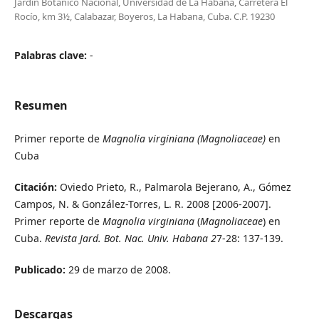
Jardín Botánico Nacional, Universidad de La Habana, Carretera El
Rocío, km 3½, Calabazar, Boyeros, La Habana, Cuba. C.P. 19230
Palabras clave:
-
Resumen
Primer reporte de
Magnolia virginiana (Magnoliaceae)
en
Cuba
Citación:
Oviedo Prieto, R., Palmarola Bejerano, A., Gómez
Campos, N. & González-Torres, L. R. 2008 [2006-2007].
Primer reporte de
Magnolia virginiana
(
Magnoliaceae
) en
Cuba.
Revista Jard. Bot. Nac. Univ. Habana
2
7-28: 137-139.
Publicado:
29 de marzo de 2008.
Descargas