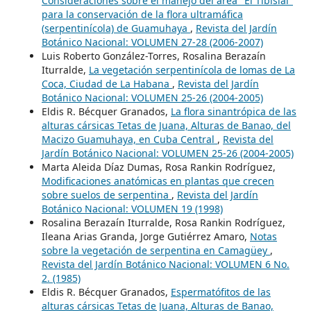
Consideraciones sobre el manejo del área "El Tibisial"
para la conservación de la flora ultramáfica
(serpentinícola) de Guamuhaya
,
Revista del Jardín
Botánico Nacional: VOLUMEN 27-28 (2006-2007)
Luis Roberto González-Torres, Rosalina Berazaín
Iturralde,
La vegetación serpentinícola de lomas de La
Coca, Ciudad de La Habana
,
Revista del Jardín
Botánico Nacional: VOLUMEN 25-26 (2004-2005)
Eldis R. Bécquer Granados,
La flora sinantrópica de las
alturas cársicas Tetas de Juana, Alturas de Banao, del
Macizo Guamuhaya, en Cuba Central
,
Revista del
Jardín Botánico Nacional: VOLUMEN 25-26 (2004-2005)
Marta Aleida Díaz Dumas, Rosa Rankin Rodríguez,
Modificaciones anatómicas en plantas que crecen
sobre suelos de serpentina
,
Revista del Jardín
Botánico Nacional: VOLUMEN 19 (1998)
Rosalina Berazaín Iturralde, Rosa Rankin Rodríguez,
Ileana Arias Granda, Jorge Gutiérrez Amaro,
Notas
sobre la vegetación de serpentina en Camagüey
,
Revista del Jardín Botánico Nacional: VOLUMEN 6 No.
2. (1985)
Eldis R. Bécquer Granados,
Espermatófitos de las
alturas cársicas Tetas de Juana, Alturas de Banao,