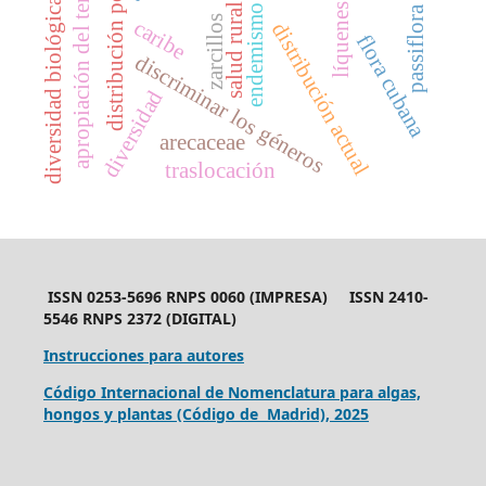
distribución potencial
apropiación del territorio
diversidad biológica
líquenes
salud rural
endemismo
passiflora
zarcillos
caribe
distribución actual
flora cubana
discriminar los géneros
diversidad
arecaceae
traslocación
ISSN 0253-5696 RNPS 0060 (IMPRESA) ISSN 2410-
5546 RNPS 2372 (DIGITAL)
Instrucciones para autores
Código Internacional de Nomenclatura para algas,
hongos y plantas (Código de Madrid), 2025