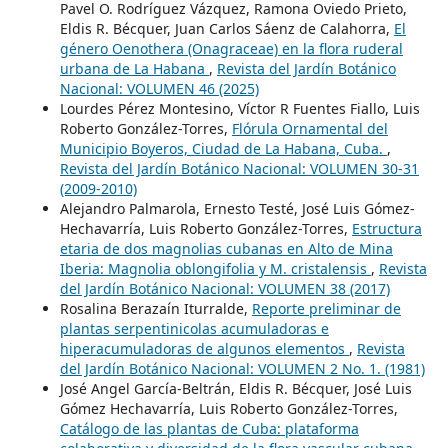
Pavel O. Rodríguez Vázquez, Ramona Oviedo Prieto,
Eldis R. Bécquer, Juan Carlos Sáenz de Calahorra,
El
género Oenothera (Onagraceae) en la flora ruderal
urbana de La Habana
,
Revista del Jardín Botánico
Nacional: VOLUMEN 46 (2025)
Lourdes Pérez Montesino, Víctor R Fuentes Fiallo, Luis
Roberto González-Torres,
Flórula Ornamental del
Municipio Boyeros, Ciudad de La Habana, Cuba.
,
Revista del Jardín Botánico Nacional: VOLUMEN 30-31
(2009-2010)
Alejandro Palmarola, Ernesto Testé, José Luis Gómez-
Hechavarría, Luis Roberto González-Torres,
Estructura
etaria de dos magnolias cubanas en Alto de Mina
Iberia: Magnolia oblongifolia y M. cristalensis
,
Revista
del Jardín Botánico Nacional: VOLUMEN 38 (2017)
Rosalina Berazaín Iturralde,
Reporte preliminar de
plantas serpentinicolas acumuladoras e
hiperacumuladoras de algunos elementos
,
Revista
del Jardín Botánico Nacional: VOLUMEN 2 No. 1. (1981)
José Angel García-Beltrán, Eldis R. Bécquer, José Luis
Gómez Hechavarría, Luis Roberto González-Torres,
Catálogo de las plantas de Cuba: plataforma