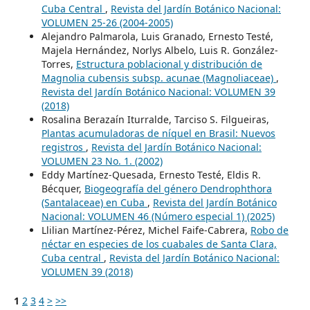
Cuba Central
,
Revista del Jardín Botánico Nacional:
VOLUMEN 25-26 (2004-2005)
Alejandro Palmarola, Luis Granado, Ernesto Testé,
Majela Hernández, Norlys Albelo, Luis R. González-
Torres,
Estructura poblacional y distribución de
Magnolia cubensis subsp. acunae (Magnoliaceae)
,
Revista del Jardín Botánico Nacional: VOLUMEN 39
(2018)
Rosalina Berazaín Iturralde, Tarciso S. Filgueiras,
Plantas acumuladoras de níquel en Brasil: Nuevos
registros
,
Revista del Jardín Botánico Nacional:
VOLUMEN 23 No. 1. (2002)
Eddy Martínez-Quesada, Ernesto Testé, Eldis R.
Bécquer,
Biogeografía del género Dendrophthora
(Santalaceae) en Cuba
,
Revista del Jardín Botánico
Nacional: VOLUMEN 46 (Número especial 1) (2025)
Llilian Martínez-Pérez, Michel Faife-Cabrera,
Robo de
néctar en especies de los cuabales de Santa Clara,
Cuba central
,
Revista del Jardín Botánico Nacional:
VOLUMEN 39 (2018)
1
2
3
4
>
>>