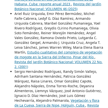
Habana, Cuba: reporte anual 2023
,
Revista del Jardín
Botánico Nacional: VOLUMEN 46 (2025)
Ariel Ruiz Urquiola, Emir Pérez Bermúdez, Michel
Faife-Cabrera, Ledyf G. Díaz Ramírez, Armando
Urquiola Cabrera, Maribel González Pumaniega, Yoel
Rivero Rodríguez, Greydis O,irino Pumaniega, Olivia
Soto Femández, Reiner Morejón Hemández, Angel
Vales González, Ramona Oviedo Prieto, Lutgarda C.
González Geigel, Armando J. Urquiola Cruz, Angela T.
Leiva Sánchez, James Warren Wiley, Maria Elena lbarra
Martín,
Estudio cualitativo del complejo de vegetación
de mogote en la Sierra del Infierno, Pinar del Río
,
Revista del Jardín Botánico Nacional: VOLUMEN 22 No.
2. (2001)
Sergio Hernández Rodríguez, Randy Simón Vallejo,
Adriham Santana Hernández, Patricia González
Márquez, Raisa Linares, Omar González Capote,
Alejandro Nápoles, Enma Torres-Roche, Deyanira
Almenteros, Liemnys Vázquez, José Antonio Gutiérrez,
Ignacio D. Díaz Hernández, José Luis Gómez
Hechevarría, Alejandro Palmarola,
Vegetación y flora
de La Cueva, Sierra de Nipe, Holguín, Cuba
,
Revista