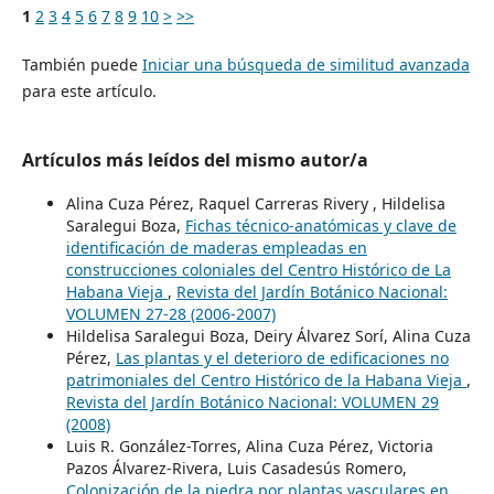
1
2
3
4
5
6
7
8
9
10
>
>>
También puede
Iniciar una búsqueda de similitud avanzada
para este artículo.
Artículos más leídos del mismo autor/a
Alina Cuza Pérez, Raquel Carreras Rivery , Hildelisa
Saralegui Boza,
Fichas técnico-anatómicas y clave de
identificación de maderas empleadas en
construcciones coloniales del Centro Histórico de La
Habana Vieja
,
Revista del Jardín Botánico Nacional:
VOLUMEN 27-28 (2006-2007)
Hildelisa Saralegui Boza, Deiry Álvarez Sorí, Alina Cuza
Pérez,
Las plantas y el deterioro de edificaciones no
patrimoniales del Centro Histórico de la Habana Vieja
,
Revista del Jardín Botánico Nacional: VOLUMEN 29
(2008)
Luis R. González-Torres, Alina Cuza Pérez, Victoria
Pazos Álvarez-Rivera, Luis Casadesús Romero,
Colonización de la piedra por plantas vasculares en