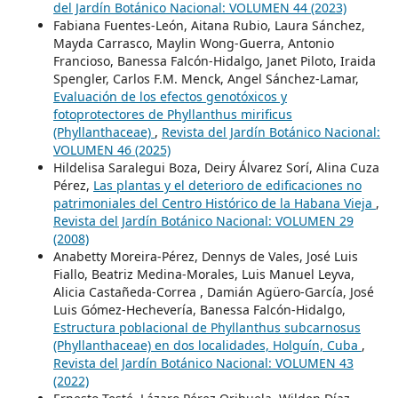
del Jardín Botánico Nacional: VOLUMEN 44 (2023)
Fabiana Fuentes-León, Aitana Rubio, Laura Sánchez,
Mayda Carrasco, Maylin Wong-Guerra, Antonio
Francioso, Banessa Falcón-Hidalgo, Janet Piloto, Iraida
Spengler, Carlos F.M. Menck, Angel Sánchez-Lamar,
Evaluación de los efectos genotóxicos y
fotoprotectores de Phyllanthus mirificus
(Phyllanthaceae)
,
Revista del Jardín Botánico Nacional:
VOLUMEN 46 (2025)
Hildelisa Saralegui Boza, Deiry Álvarez Sorí, Alina Cuza
Pérez,
Las plantas y el deterioro de edificaciones no
patrimoniales del Centro Histórico de la Habana Vieja
,
Revista del Jardín Botánico Nacional: VOLUMEN 29
(2008)
Anabetty Moreira-Pérez, Dennys de Vales, José Luis
Fiallo, Beatriz Medina-Morales, Luis Manuel Leyva,
Alicia Castañeda-Correa , Damián Agüero-García, José
Luis Gómez-Hechevería, Banessa Falcón-Hidalgo,
Estructura poblacional de Phyllanthus subcarnosus
(Phyllanthaceae) en dos localidades, Holguín, Cuba
,
Revista del Jardín Botánico Nacional: VOLUMEN 43
(2022)