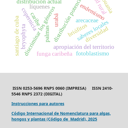
salud rural
distribución potencial
gouania
distribución actual
endemismo
líquenes
discriminar los géneros
copernicia
caribe
urabá
santiago de cuba
arecaceae
saberes locales
briófitos
bryophyta
diversidad
palmas
apropiación del territorio
fotoblastismo
funga caribeña
ISSN 0253-5696 RNPS 0060 (IMPRESA) ISSN 2410-
5546 RNPS 2372 (DIGITAL)
Instrucciones para autores
Código Internacional de Nomenclatura para algas,
hongos y plantas (Código de Madrid), 2025