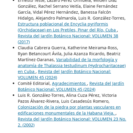
Ernesto Testé, Lázaro Pérez Orihuela, Wilden Díaz
González, Rachel Serrano Veitía, Elaine Fernández
García, Vidal Pérez Hernández, Banessa Falcón
Hidalgo, Alejandro Palmarola, Luis R. González-Torres,
Estructura poblacional de Encyclia pyriformis
(Orchidaceae) en Los Pretiles, Pinar del Río, Cuba
,
Revista del Jardín Botánico Nacional: VOLUMEN 38
(2017)
Claudia Cabrera Guerra, Katherine Meirama-Ross,
Ryan Betancourt Ávila, Julia Azanza Ricardo, Beatriz
Martínez-Daranas,
Variabilidad de la morfología y
anatomía de Thalassia testudinum (Hydrocharitaceae)
en Cuba
,
Revista del Jardín Botánico Nacional:
VOLUMEN 45 (2024)
Comité Editorial,
Agradecimientos
,
Revista del Jardín
Botánico Nacional: VOLUMEN 45 (2024)
Luis R. González-Torres, Alina Cuza Pérez, Victoria
Pazos Álvarez-Rivera, Luis Casadesús Romero,
Colonización de la piedra por plantas vasculares en
edificaciones monumentales de la Habana Vieja.
,
Revista del Jardín Botánico Nacional: VOLUMEN 23 No.
2. (2002)