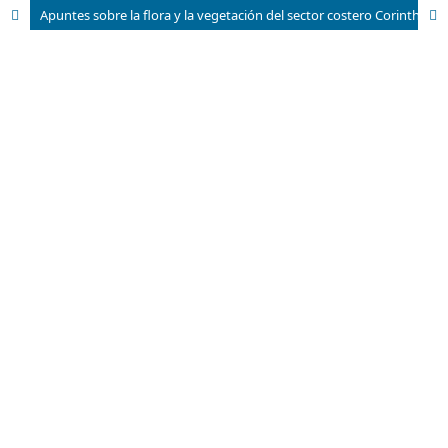
Apuntes sobre la flora y la vegetación del sector costero Corinthia-Barrederas, Frank País, Holguín