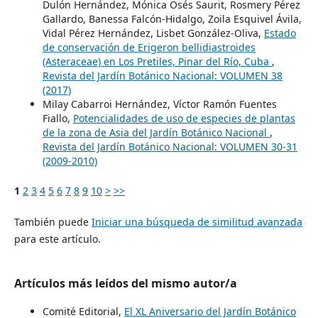
Dulón Hernández, Mónica Osés Saurit, Rosmery Pérez
Gallardo, Banessa Falcón-Hidalgo, Zoila Esquivel Ávila,
Vidal Pérez Hernández, Lisbet González-Oliva,
Estado
de conservación de Erigeron bellidiastroides
(Asteraceae) en Los Pretiles, Pinar del Río, Cuba
,
Revista del Jardín Botánico Nacional: VOLUMEN 38
(2017)
Milay Cabarroi Hernández, Víctor Ramón Fuentes
Fiallo,
Potencialidades de uso de especies de plantas
de la zona de Asia del Jardín Botánico Nacional
,
Revista del Jardín Botánico Nacional: VOLUMEN 30-31
(2009-2010)
1
2
3
4
5
6
7
8
9
10
>
>>
También puede
Iniciar una búsqueda de similitud avanzada
para este artículo.
Artículos más leídos del mismo autor/a
Comité Editorial,
El XL Aniversario del Jardín Botánico