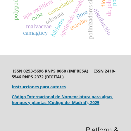
polypodiopsida
polinizadores silvestres
comocladia
aguinaldo rosado
apis mellifera
distribución
flora
odonata
cuba
exuvias
hibiscus
malvaceae
camagüey
ISSN 0253-5696 RNPS 0060 (IMPRESA) ISSN 2410-
5546 RNPS 2372 (DIGITAL)
Instrucciones para autores
Código Internacional de Nomenclatura para algas,
hongos y plantas (Código de Madrid), 2025