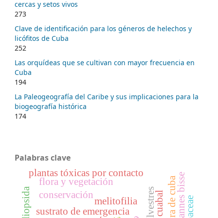
cercas y setos vivos
273
Clave de identificación para los géneros de helechos y
licófitos de Cuba
252
Las orquídeas que se cultivan con mayor frecuencia en
Cuba
194
La Paleogeografía del Caribe y sus implicaciones para la
biogeografía histórica
174
Palabras clave
plantas tóxicas por contacto
dr. johannes bisse
flora de cuba
flora y vegetación
conservación
cuabal
poaceae
melitofilia
sustrato de emergencia
-