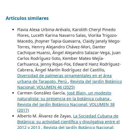
Artículos similares
Flavia Alexa Urbina-Arévalo, Karolith Cheryl Pinedo
Flores, Luceth Karina Navarro Salas, Viorika Trigozo-
Macedo, Jhoyner Tapia-Guevarra, Claidy Janely Mego-
Torres, Henrry Alejandro Chávez-Mori, Danter
Cachique Huansi, Ángel Alejandro Salazar-Vega, Juan
Carlos Rodríguez-Soto, Kember Mateo Mejía-
Carhuanca, Jenny Rojas-Fox, Edward Hanz Rodríguez-
Cabrera, Ángel Martín Rodríguez del Castillo,
Diversidad de palmeras ornamentales en el área
urbana de Tarapoto, Perú
,
Revista del Jardín Botánico
Nacional: VOLUMEN 46 (2025)
Carmen González García,
José Blain, un modesto
naturalista: su presencia en la botánica cubana
,
Revista del Jardín Botánico Nacional: VOLUMEN 38
(2017)
Alberto M. Álvarez de Zayas,
La Sociedad Cubana de
Botánica: su actividad científica y divulgativa entre el
2012 y 2013
,
Revista del Jardín Botánico Nacional: