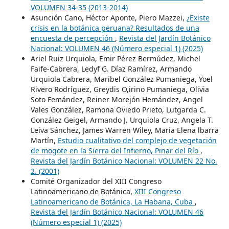
VOLUMEN 34-35 (2013-2014)
Asunción Cano, Héctor Aponte, Piero Mazzei,
¿Existe
crisis en la botánica peruana? Resultados de una
encuesta de percepción
,
Revista del Jardín Botánico
Nacional: VOLUMEN 46 (Número especial 1) (2025)
Ariel Ruiz Urquiola, Emir Pérez Bermúdez, Michel
Faife-Cabrera, Ledyf G. Díaz Ramírez, Armando
Urquiola Cabrera, Maribel González Pumaniega, Yoel
Rivero Rodríguez, Greydis O,irino Pumaniega, Olivia
Soto Femández, Reiner Morejón Hemández, Angel
Vales González, Ramona Oviedo Prieto, Lutgarda C.
González Geigel, Armando J. Urquiola Cruz, Angela T.
Leiva Sánchez, James Warren Wiley, Maria Elena lbarra
Martín,
Estudio cualitativo del complejo de vegetación
de mogote en la Sierra del Infierno, Pinar del Río
,
Revista del Jardín Botánico Nacional: VOLUMEN 22 No.
2. (2001)
Comité Organizador del XIII Congreso
Latinoamericano de Botánica,
XIII Congreso
Latinoamericano de Botánica, La Habana, Cuba
,
Revista del Jardín Botánico Nacional: VOLUMEN 46
(Número especial 1) (2025)