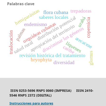
Palabras clave
hemiparásitas
trepadoras
flora cubana
saberes locales
distribución potencial
urabá
copernicia
orquídeas cubanas
endemismo
apropiación del territorio
discriminar los géneros
palmas
traslocación
arecaceae
salud rural
líquenes
caribe
glomus
revisión histórica del tratamiento
bryophyta
diversidad
ISSN 0253-5696 RNPS 0060 (IMPRESA) ISSN 2410-
5546 RNPS 2372 (DIGITAL)
Instrucciones para autores