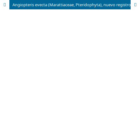
Angiopteris evecta (Marattiaceae, Pteridophyta), nuevo registro para la pteridoflora cubana