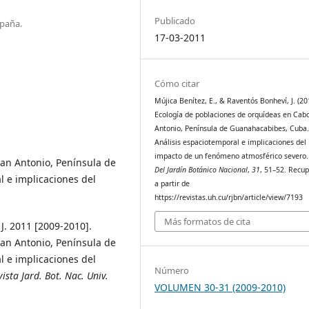
Publicado
spaña.
17-03-2011
Cómo citar
Mújica Benítez, E., & Raventós Bonheví, J. (20
Ecología de poblaciones de orquídeas en Cab
Antonio, Península de Guanahacabibes, Cuba
Análisis espaciotemporal e implicaciones del
impacto de un fenómeno atmosférico severo
an Antonio, Península de
Del Jardín Botánico Nacional
,
31
, 51–52. Recu
 e implicaciones del
a partir de
https://revistas.uh.cu/rjbn/article/view/7193
Más formatos de cita
J. 2011 [2009-2010].
an Antonio, Península de
 e implicaciones del
Número
vista Jard. Bot. Nac. Univ.
VOLUMEN 30-31 (2009-2010)