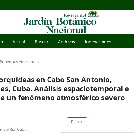
to
Actual
Buscar
Archivos
Indexaciones
Ponencias en eventos
 orquídeas en Cabo San Antonio,
s, Cuba. Análisis espaciotemporal e
 de un fenómeno atmosférico severo
PDF
r del Río. Cuba.