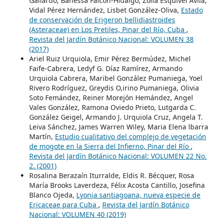
Gallardo, Banessa Falcón-Hidalgo, Zoila Esquivel Ávila,
Vidal Pérez Hernández, Lisbet González-Oliva,
Estado
de conservación de Erigeron bellidiastroides
(Asteraceae) en Los Pretiles, Pinar del Río, Cuba
,
Revista del Jardín Botánico Nacional: VOLUMEN 38
(2017)
Ariel Ruiz Urquiola, Emir Pérez Bermúdez, Michel
Faife-Cabrera, Ledyf G. Díaz Ramírez, Armando
Urquiola Cabrera, Maribel González Pumaniega, Yoel
Rivero Rodríguez, Greydis O,irino Pumaniega, Olivia
Soto Femández, Reiner Morejón Hemández, Angel
Vales González, Ramona Oviedo Prieto, Lutgarda C.
González Geigel, Armando J. Urquiola Cruz, Angela T.
Leiva Sánchez, James Warren Wiley, Maria Elena lbarra
Martín,
Estudio cualitativo del complejo de vegetación
de mogote en la Sierra del Infierno, Pinar del Río
,
Revista del Jardín Botánico Nacional: VOLUMEN 22 No.
2. (2001)
Rosalina Berazaín Iturralde, Eldis R. Bécquer, Rosa
María Brooks Laverdeza, Félix Acosta Cantillo, Josefina
Blanco Ojeda,
Lyonia santiagoana, nueva especie de
Ericaceae para Cuba
,
Revista del Jardín Botánico
Nacional: VOLUMEN 40 (2019)