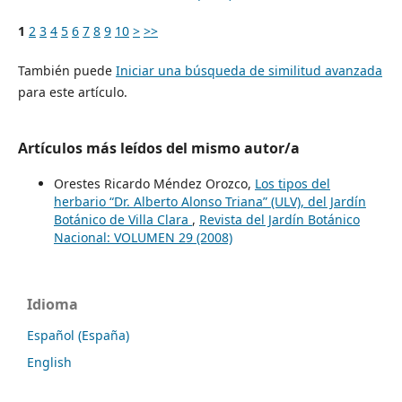
1
2
3
4
5
6
7
8
9
10
>
>>
También puede
Iniciar una búsqueda de similitud avanzada
para este artículo.
Artículos más leídos del mismo autor/a
Orestes Ricardo Méndez Orozco,
Los tipos del
herbario “Dr. Alberto Alonso Triana” (ULV), del Jardín
Botánico de Villa Clara
,
Revista del Jardín Botánico
Nacional: VOLUMEN 29 (2008)
Idioma
Español (España)
English