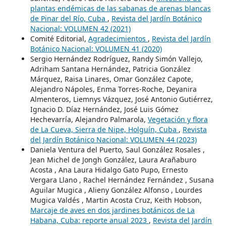
plantas endémicas de las sabanas de arenas blancas
de Pinar del Río, Cuba
,
Revista del Jardín Botánico
Nacional: VOLUMEN 42 (2021)
Comité Editorial,
Agradecimientos
,
Revista del Jardín
Botánico Nacional: VOLUMEN 41 (2020)
Sergio Hernández Rodríguez, Randy Simón Vallejo,
Adriham Santana Hernández, Patricia González
Márquez, Raisa Linares, Omar González Capote,
Alejandro Nápoles, Enma Torres-Roche, Deyanira
Almenteros, Liemnys Vázquez, José Antonio Gutiérrez,
Ignacio D. Díaz Hernández, José Luis Gómez
Hechevarría, Alejandro Palmarola,
Vegetación y flora
de La Cueva, Sierra de Nipe, Holguín, Cuba
,
Revista
del Jardín Botánico Nacional: VOLUMEN 44 (2023)
Daniela Ventura del Puerto, Saul González Rosales ,
Jean Michel de Jongh González, Laura Arañaburo
Acosta , Ana Laura Hidalgo Gato Pupo, Ernesto
Vergara Llano , Rachel Hernández Fernández , Susana
Aguilar Mugica , Alieny González Alfonso , Lourdes
Mugica Valdés , Martin Acosta Cruz, Keith Hobson,
Marcaje de aves en dos jardines botánicos de La
Habana, Cuba: reporte anual 2023
,
Revista del Jardín