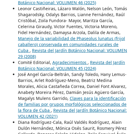
Botánico Nacional: VOLUMEN 46 (2025)
Leonor Castiñeiras, Lázaro Walón, Nelson León, Tomás
Shagarodsky, Odalys Barrios, Lianne Fernández, Raúl
Cristóbal, Zoila Fundora- Mayor, Maritza García,
Celerina Giraudy, Victor Fuentes, Victoria Moreno,
Fidel Hernández, Damaysa Arzola, Dalila de Armas,
Manejo de la variabilidad de Phaseolus lunatus (frijol
caballero) conservada en comunidades rurales de
Cuba
,
Revista del Jardín Botánico Nacional: VOLUMEN
29 (2008)
Comité Editorial,
Agradecimientos
,
Revista del Jardín
Botánico Nacional: VOLUMEN 45 (2024)
José Angel García-Beltrán, Sandy Toledo, Hany Lemus-
Barrios, Arlet Rodríguez-Meno, Beatriz Medina
Morales, Alicia Castañeda Correa, Daniel Font Alvarez,
Anabety Moreira Pérez, Damián Jesús Agüero García,
Magalys Mulens Garrido,
Claves para la identificación
de familias por grupos morfológicos seleccionados de
la flora de Cuba
,
Revista del Jardín Botánico Nacional:
VOLUMEN 42 (2021)
Diana Rodríguez-Cala, Raúl Valdés Rodríguez, Alain
Dulón Hernández, Mónica Osés Saurit, Rosmery Pérez