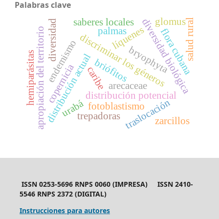
Palabras clave
glomus
diversidad biológica
saberes locales
salud rural
diversidad
líquenes
palmas
apropiación del territorio
flora cubana
discriminar los géneros
endemismo
bryophyta
hemiparásitas
distribución actual
briófitos
copernicia
caribe
arecaceae
distribución potencial
traslocación
urabá
fotoblastismo
trepadoras
zarcillos
ISSN 0253-5696 RNPS 0060 (IMPRESA) ISSN 2410-
5546 RNPS 2372 (DIGITAL)
Instrucciones para autores