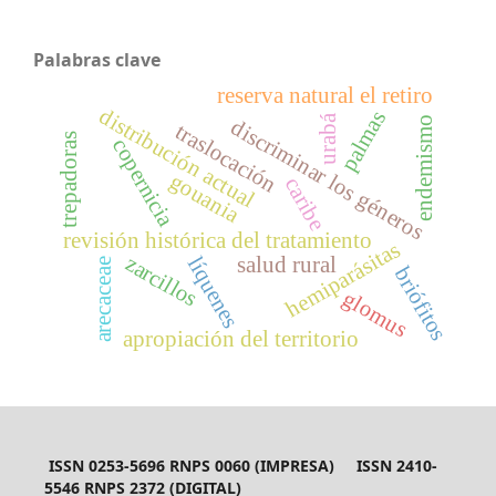
Palabras clave
reserva natural el retiro
distribución actual
palmas
urabá
endemismo
discriminar los géneros
traslocación
trepadoras
copernicia
gouania
caribe
revisión histórica del tratamiento
hemiparásitas
zarcillos
salud rural
líquenes
arecaceae
briófitos
glomus
apropiación del territorio
ISSN 0253-5696 RNPS 0060 (IMPRESA) ISSN 2410-
5546 RNPS 2372 (DIGITAL)