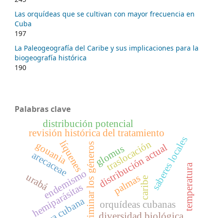
Las orquídeas que se cultivan con mayor frecuencia en
Cuba
197
La Paleogeografía del Caribe y sus implicaciones para la
biogeografía histórica
190
Palabras clave
distribución potencial
revisión histórica del tratamiento
saberes locales
traslocación
líquenes
gouania
discriminar los géneros
distribución actual
glomus
arecaceae
temperatura
endemismo
urabá
palmas
caribe
hemiparásitas
flora cubana
orquídeas cubanas
diversidad biológica