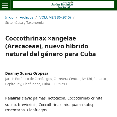
Inicio
/
Archivos
/
VOLUMEN 36 (2015)
/
Sistemática y Taxonomía
Coccothrinax ×angelae
(Arecaceae), nuevo híbrido
natural del género para Cuba
Duanny Suárez Oropesa
Jardín Botánico de Cienfuegos, Carretera Central, Nº 136, Reparto
Pepito Tey, Cienfuegos, Cuba. C.P. 59290.
Palabras clave:
palmas, nototaxon, Coccothrinax crinita
subsp. brevicrinis, Coccothrinax miraguama subsp.
roseocarpa, Cienfuegos