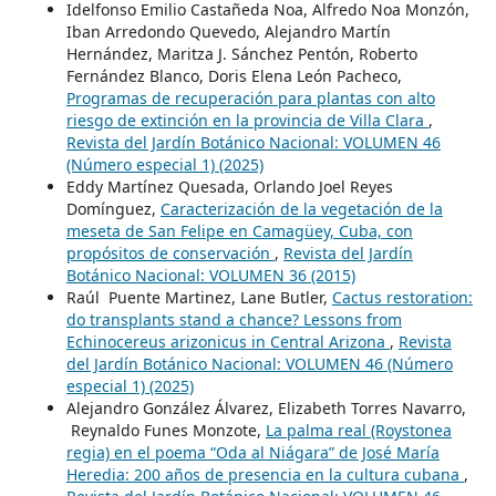
Idelfonso Emilio Castañeda Noa, Alfredo Noa Monzón,
Iban Arredondo Quevedo, Alejandro Martín
Hernández, Maritza J. Sánchez Pentón, Roberto
Fernández Blanco, Doris Elena León Pacheco,
Programas de recuperación para plantas con alto
riesgo de extinción en la provincia de Villa Clara
,
Revista del Jardín Botánico Nacional: VOLUMEN 46
(Número especial 1) (2025)
Eddy Martínez Quesada, Orlando Joel Reyes
Domínguez,
Caracterización de la vegetación de la
meseta de San Felipe en Camagüey, Cuba, con
propósitos de conservación
,
Revista del Jardín
Botánico Nacional: VOLUMEN 36 (2015)
Raúl Puente Martinez, Lane Butler,
Cactus restoration:
do transplants stand a chance? Lessons from
Echinocereus arizonicus in Central Arizona
,
Revista
del Jardín Botánico Nacional: VOLUMEN 46 (Número
especial 1) (2025)
Alejandro González Álvarez, Elizabeth Torres Navarro,
Reynaldo Funes Monzote,
La palma real (Roystonea
regia) en el poema “Oda al Niágara” de José María
Heredia: 200 años de presencia en la cultura cubana
,