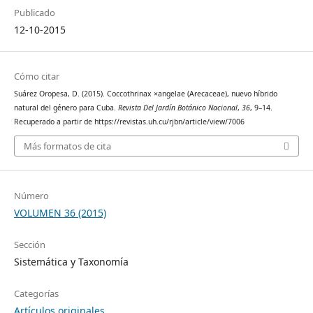
Publicado
12-10-2015
Cómo citar
Suárez Oropesa, D. (2015). Coccothrinax ×angelae (Arecaceae), nuevo híbrido
natural del género para Cuba.
Revista Del Jardín Botánico Nacional
,
36
, 9–14.
Recuperado a partir de https://revistas.uh.cu/rjbn/article/view/7006
Más formatos de cita
Número
VOLUMEN 36 (2015)
Sección
Sistemática y Taxonomía
Categorías
Artículos originales