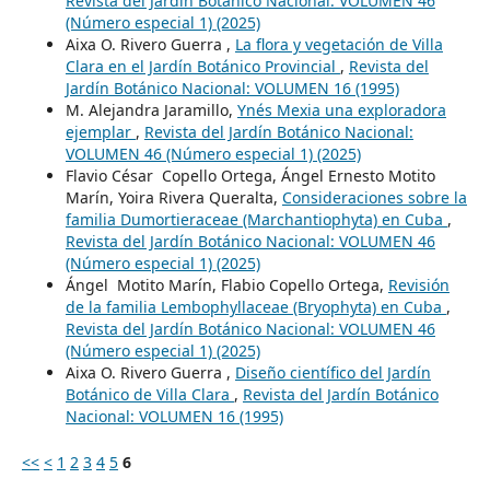
Revista del Jardín Botánico Nacional: VOLUMEN 46
(Número especial 1) (2025)
Aixa O. Rivero Guerra ,
La flora y vegetación de Villa
Clara en el Jardín Botánico Provincial
,
Revista del
Jardín Botánico Nacional: VOLUMEN 16 (1995)
M. Alejandra Jaramillo,
Ynés Mexia una exploradora
ejemplar
,
Revista del Jardín Botánico Nacional:
VOLUMEN 46 (Número especial 1) (2025)
Flavio César Copello Ortega, Ángel Ernesto Motito
Marín, Yoira Rivera Queralta,
Consideraciones sobre la
familia Dumortieraceae (Marchantiophyta) en Cuba
,
Revista del Jardín Botánico Nacional: VOLUMEN 46
(Número especial 1) (2025)
Ángel Motito Marín, Flabio Copello Ortega,
Revisión
de la familia Lembophyllaceae (Bryophyta) en Cuba
,
Revista del Jardín Botánico Nacional: VOLUMEN 46
(Número especial 1) (2025)
Aixa O. Rivero Guerra ,
Diseño científico del Jardín
Botánico de Villa Clara
,
Revista del Jardín Botánico
Nacional: VOLUMEN 16 (1995)
<<
<
1
2
3
4
5
6