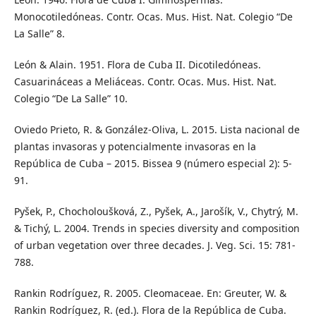
Monocotiledóneas. Contr. Ocas. Mus. Hist. Nat. Colegio “De
La Salle” 8.
León & Alain. 1951. Flora de Cuba II. Dicotiledóneas.
Casuarináceas a Meliáceas. Contr. Ocas. Mus. Hist. Nat.
Colegio “De La Salle” 10.
Oviedo Prieto, R. & González-Oliva, L. 2015. Lista nacional de
plantas invasoras y potencialmente invasoras en la
República de Cuba – 2015. Bissea 9 (número especial 2): 5-
91.
Pyšek, P., Chocholoušková, Z., Pyšek, A., Jarošík, V., Chytrý, M.
& Tichý, L. 2004. Trends in species diversity and composition
of urban vegetation over three decades. J. Veg. Sci. 15: 781-
788.
Rankin Rodríguez, R. 2005. Cleomaceae. En: Greuter, W. &
Rankin Rodríguez, R. (ed.). Flora de la República de Cuba.