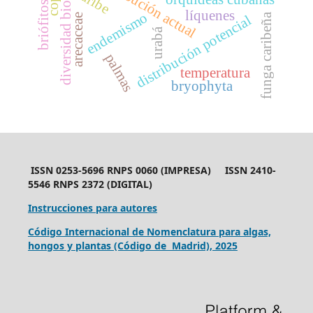
diversidad biológica
distribución actual
caribe
briófitos
líquenes
endemismo
funga caribeña
arecaceae
distribución potencial
urabá
palmas
temperatura
bryophyta
ISSN 0253-5696 RNPS 0060 (IMPRESA) ISSN 2410-
5546 RNPS 2372 (DIGITAL)
Instrucciones para autores
Código Internacional de Nomenclatura para algas,
hongos y plantas (Código de Madrid), 2025