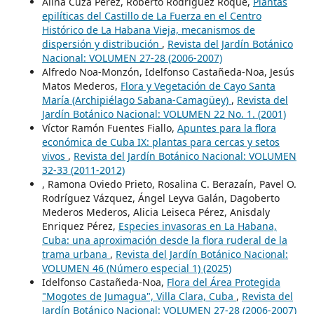
Alina Cuza Pérez, Roberto Rodríguez Roque,
Plantas
epilíticas del Castillo de La Fuerza en el Centro
Histórico de La Habana Vieja, mecanismos de
dispersión y distribución
,
Revista del Jardín Botánico
Nacional: VOLUMEN 27-28 (2006-2007)
Alfredo Noa-Monzón, Idelfonso Castañeda-Noa, Jesús
Matos Mederos,
Flora y Vegetación de Cayo Santa
María (Archipiélago Sabana-Camagüey)
,
Revista del
Jardín Botánico Nacional: VOLUMEN 22 No. 1. (2001)
Víctor Ramón Fuentes Fiallo,
Apuntes para la flora
económica de Cuba IX: plantas para cercas y setos
vivos
,
Revista del Jardín Botánico Nacional: VOLUMEN
32-33 (2011-2012)
, Ramona Oviedo Prieto, Rosalina C. Berazaín, Pavel O.
Rodríguez Vázquez, Ángel Leyva Galán, Dagoberto
Mederos Mederos, Alicia Leiseca Pérez, Anisdaly
Enriquez Pérez,
Especies invasoras en La Habana,
Cuba: una aproximación desde la flora ruderal de la
trama urbana
,
Revista del Jardín Botánico Nacional:
VOLUMEN 46 (Número especial 1) (2025)
Idelfonso Castañeda-Noa,
Flora del Área Protegida
"Mogotes de Jumagua", Villa Clara, Cuba
,
Revista del
Jardín Botánico Nacional: VOLUMEN 27-28 (2006-2007)