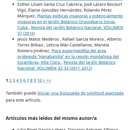
Esther Liliam Santa Cruz Cabrera, José Lázaro Bocourt
Vigil, Elaine González Hernández, Rolando Pérez
Márquez,
Plantas exóticas invasoras y potencialmente
invasoras en el Jardín Botánico Orquideario Soroa,
Cuba
,
Revista del Jardín Botánico Nacional: VOLUMEN
37 (2016)
Jesús Matos Mederos , Rafael García Morera , Alberto
Torres Bilbao , Leticia Más-Castellanos, Mariela
Romero Jiménez,
Flora espermatófita del área
protegida “Hanabanilla” en la región montañosa del
Escambray, Villa Clara
,
Revista del Jardín Botánico
Nacional: VOLUMEN 32-33 (2011-2012)
1
2
3
4
5
6
7
8
9
10
>
>>
También puede
Iniciar una búsqueda de similitud avanzada
para este artículo.
Artículos más leídos del mismo autor/a
Julio Pavel García-Lahera, Darianni Antunes Alfonso,