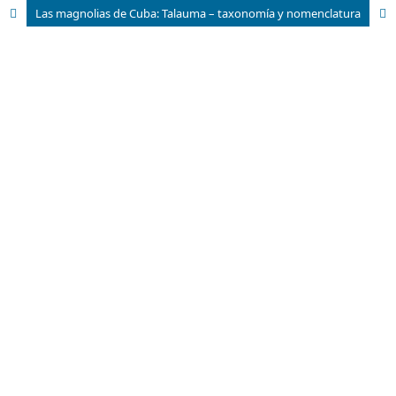
Las magnolias de Cuba: Talauma – taxonomía y nomenclatura