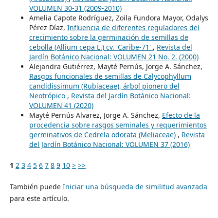
VOLUMEN 30-31 (2009-2010)
Amelia Capote Rodríguez, Zoila Fundora Mayor, Odalys
Pérez Díaz,
Influencia de diferentes reguladores del
crecimiento sobre la germinación de semillas de
cebolla (Allium cepa L.) cv. 'Caribe-71'
,
Revista del
Jardín Botánico Nacional: VOLUMEN 21 No. 2. (2000)
Alejandra Gutiérrez, Mayté Pernús, Jorge A. Sánchez,
Rasgos funcionales de semillas de Calycophyllum
candidissimum (Rubiaceae), árbol pionero del
Neotrópico
,
Revista del Jardín Botánico Nacional:
VOLUMEN 41 (2020)
Mayté Pernús Alvarez, Jorge A. Sánchez,
Efecto de la
procedencia sobre rasgos seminales y requerimientos
germinativos de Cedrela odorata (Meliaceae)
,
Revista
del Jardín Botánico Nacional: VOLUMEN 37 (2016)
1
2
3
4
5
6
7
8
9
10
>
>>
También puede
Iniciar una búsqueda de similitud avanzada
para este artículo.