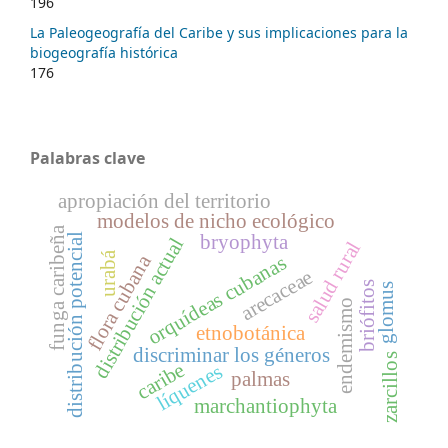
196
La Paleogeografía del Caribe y sus implicaciones para la
biogeografía histórica
176
Palabras clave
apropiación del territorio
modelos de nicho ecológico
funga caribeña
bryophyta
distribución potencial
distribución actual
salud rural
urabá
flora cubana
orquídeas cubanas
arecaceae
briófitos
glomus
endemismo
etnobotánica
discriminar los géneros
zarcillos
caribe
líquenes
palmas
marchantiophyta