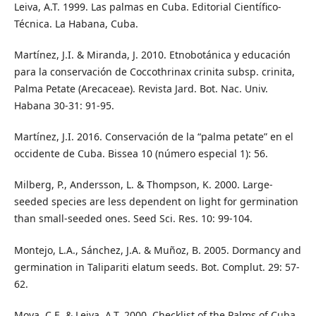
Leiva, A.T. 1999. Las palmas en Cuba. Editorial Científico-
Técnica. La Habana, Cuba.
Martínez, J.I. & Miranda, J. 2010. Etnobotánica y educación
para la conservación de Coccothrinax crinita subsp. crinita,
Palma Petate (Arecaceae). Revista Jard. Bot. Nac. Univ.
Habana 30-31: 91-95.
Martínez, J.I. 2016. Conservación de la “palma petate” en el
occidente de Cuba. Bissea 10 (número especial 1): 56.
Milberg, P., Andersson, L. & Thompson, K. 2000. Large-
seeded species are less dependent on light for germination
than small-seeded ones. Seed Sci. Res. 10: 99-104.
Montejo, L.A., Sánchez, J.A. & Muñoz, B. 2005. Dormancy and
germination in Talipariti elatum seeds. Bot. Complut. 29: 57-
62.
Moya, C.E. & Leiva, A.T. 2000. Checklist of the Palms of Cuba,