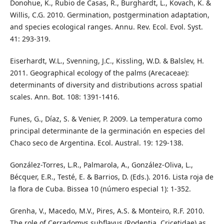
Donohue, K., Rubio de Casas, R., Burghardt, L., Kovach, K. &
Willis, C.G. 2010. Germination, postgermination adaptation,
and species ecological ranges. Annu. Rev. Ecol. Evol. Syst.
41: 293-319.
Eiserhardt, W.L., Svenning, J.C., Kissling, W.D. & Balslev, H.
2011. Geographical ecology of the palms (Arecaceae):
determinants of diversity and distributions across spatial
scales. Ann. Bot. 108: 1391-1416.
Funes, G., Díaz, S. & Venier, P. 2009. La temperatura como
principal determinante de la germinación en especies del
Chaco seco de Argentina. Ecol. Austral. 19: 129-138.
González-Torres, L.R., Palmarola, A., González-Oliva, L.,
Bécquer, E.R., Testé, E. & Barrios, D. (Eds.). 2016. Lista roja de
la flora de Cuba. Bissea 10 (número especial 1): 1-352.
Grenha, V., Macedo, M.V., Pires, A.S. & Monteiro, R.F. 2010.
The role of Cerradomys subflavus (Rodentia, Cricetidae) as