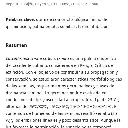
Reparto Parajón, Boyeros, La Habana, Cuba. C.P. 11900.
Palabras clave:
dormancia morfofisiológica, nicho de
germinación, palma petate, semillas, termoinhibición
Resumen
Coccothrinax crinita
subsp.
crinita
es una palma endémica
del occidente cubano, considerada en Peligro Crítico de
extinción. Con el objetivo de contribuir a su propagación y
conservación, se estudiaron características morfofisiológicas
de las semillas, requerimientos germinativos y clases de
dormancia seminal. La germinación fue evaluada en
condiciones de luz y oscuridad a temperatura fija de 25ºC y
alternas de 25ºC/30ºC, 25ºC/35ºC, 25ºC/40ºC y 25ºC/45ºC. El
contenido de humedad de las semillas resultó ser alto (35
%) y los embriones lineales y poco desarrollados. Aunque la
luz favorece la germinación, la especie no se comportó