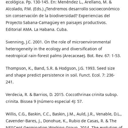
ecológica. Pp. 130-145. En: Menéndez L., Arellano, M. &
Alcolado, P.M. (Eds.) ¿Tendremos desarrollo socioeconómico
sin conservación de la biodiversidad? Experiencias del
Proyecto Sabana-Camagüey en paisajes productivos.
Editorial AMA. La Habana. Cuba.
Svenning, J.C. 2001. On the role of microenvironmental
heterogeneity in the ecology and diversification of
neotropical rain-forest palms (Arecaceae). Bot. Rev. 67: 1-53.
Thompson, K., Band, S.R. & Hodgson, J.G. 1993. Seed size
and shape predict persistence in soil. Funct. Ecol. 7: 236-
241.
Verdecia, R. & Barrios, D. 2015. Coccothrinax crinita subsp.
crinita. Bissea 9 (número especial 4): 57.
Willis, C.G., Baskin, C.C., Baskin, J.M., Auld, J.R., Venable, D.L.,
Cavender-Bares, J., Donohue, K., Rubio de Casas, R. & The
NESCent Germination Working Group. 2014. The evolution of