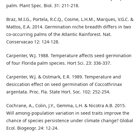
palm. Plant Spec. Biol. 31: 211-218.
Braz, M.I.G., Portela, R.C.Q., Cosme, L.H.M., Marques, V.G.C. &
Mattos, E.A. 2014. Germination niche breadth differs in two
co-occurring palms of the Atlantic Rainforest. Nat.
Conservacao 12: 124-128.
Carpenter, W.J. 1988. Temperature affects seed germination
of four Florida palm species. Hort Sci. 23: 336-337.
Carpenter, W.J. & Ostmark, E.R. 1989. Temperature and
desiccation effect on seed germination of Coccothrinax
argentata. Proc. Fla. State Hort. Soc. 102: 252-254.
Cochrane, A., Colin, J.Y., Gemma, L.H. & Nicotra A.B. 2015.
Will among-population variation in seed traits improve the
chance of species persistence under climate change? Global
Ecol. Biogeogr. 24: 12-24.