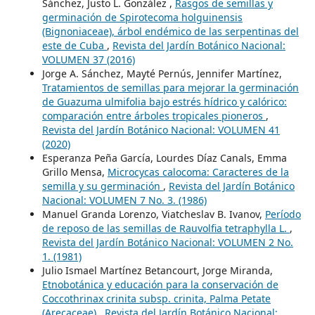
Sánchez, Justo L. González ,
Rasgos de semillas y
germinación de Spirotecoma holguinensis
(Bignoniaceae), árbol endémico de las serpentinas del
este de Cuba
,
Revista del Jardín Botánico Nacional:
VOLUMEN 37 (2016)
Jorge A. Sánchez, Mayté Pernús, Jennifer Martínez,
Tratamientos de semillas para mejorar la germinación
de Guazuma ulmifolia bajo estrés hídrico y calórico:
comparación entre árboles tropicales pioneros
,
Revista del Jardín Botánico Nacional: VOLUMEN 41
(2020)
Esperanza Peña García, Lourdes Díaz Canals, Emma
Grillo Mensa,
Microcycas calocoma: Caracteres de la
semilla y su germinación
,
Revista del Jardín Botánico
Nacional: VOLUMEN 7 No. 3. (1986)
Manuel Granda Lorenzo, Viatcheslav B. Ivanov,
Período
de reposo de las semillas de Rauvolfia tetraphylla L.
,
Revista del Jardín Botánico Nacional: VOLUMEN 2 No.
1. (1981)
Julio Ismael Martínez Betancourt, Jorge Miranda,
Etnobotánica y educación para la conservación de
Coccothrinax crinita subsp. crinita, Palma Petate
(Arecaceae)
,
Revista del Jardín Botánico Nacional: