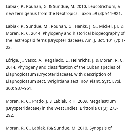
Labiak, P., Rouhan, G. & Sundue, M. 2010. Leucotrichum, a
new fern genus from the Neotropics. Taxon 59 (3): 911-921.
Labiak, P., Sundue, M., Rouhan, G., Hanks, J. G., Mickel, J.T. &
Moran, R. C. 2014. Phylogeny and historical biogeography of
the lastreopsid ferns (Dryopteridaceae). Am. J. Bot. 101 (7): 1-
22.
Lóriga, J., Vasco, A., Regalado, L., Heinrichs, J. & Moran, R. C.
2014. Phylogeny and classification of the Cuban species of
Elaphoglossum (Dryopteridaceae), with description of
Elaphoglossum sect. Wrightiana sect. nov. Plant. Syst. Evol.
300: 937–951.
Moran, R. C., Prado, J. & Labiak, P. H. 2009. Megalastrum
(Dryopteridaceae) in the West Indies. Brittonia 61(3): 273-
292.
Moran, R. C., Labiak, P.& Sundue, M. 2010. Synopsis of