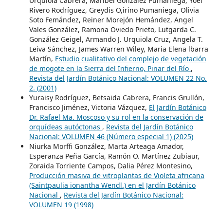
Urquiola Cabrera, Maribel González Pumaniega, Yoel
Rivero Rodríguez, Greydis O,irino Pumaniega, Olivia
Soto Femández, Reiner Morejón Hemández, Angel
Vales González, Ramona Oviedo Prieto, Lutgarda C.
González Geigel, Armando J. Urquiola Cruz, Angela T.
Leiva Sánchez, James Warren Wiley, Maria Elena lbarra
Martín,
Estudio cualitativo del complejo de vegetación
de mogote en la Sierra del Infierno, Pinar del Río
,
Revista del Jardín Botánico Nacional: VOLUMEN 22 No.
2. (2001)
Yuraisy Rodríguez, Betsaida Cabrera, Francis Grullón,
Francisco Jiménez, Victoria Vázquez,
El Jardín Botánico
Dr. Rafael Ma. Moscoso y su rol en la conservación de
orquídeas autóctonas
,
Revista del Jardín Botánico
Nacional: VOLUMEN 46 (Número especial 1) (2025)
Niurka Morffi González, Marta Arteaga Amador,
Esperanza Peña García, Ramón O. Martínez Zubiaur,
Zoraida Torriente Campos, Dalia Pérez Montesino,
Producción masiva de vitroplantas de Violeta africana
(Saintpaulia ionantha Wendl.) en el Jardín Botánico
Nacional
,
Revista del Jardín Botánico Nacional:
VOLUMEN 19 (1998)