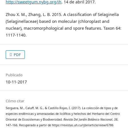
http://sweetgum.nybg.org/ih
. 14 de abril 2017.
Zhou X. M., Zhang, L. B. 2015. A classification of Selaginella
(Selaginellaceae) based on molecular (chloroplast and
nuclear), macromorphological and spore features. Taxon 64:
1117-1140.
PDF
Publicado
10-11-2017
Cómo citar
Serguera, M., Caluff, M. G., & Castillo Rojas, I. (2017). La colección de tipos y de
especies endémicas y amenazadas de licófitos y helechos del Herbario del Centro
Oriental de Ecosistemas y Biodiversidad.
Revista Del Jardín Botánico Nacional
,
38
,
147–166. Recuperado a partir de https://revistas.uh.cu/rjbn/article/view/6786