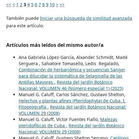
<<
<
1
2
3
4
5
6
7
8
9
10
>
>>
También puede
Iniciar una búsqueda de similitud avanzada
para este artículo.
Artículos más leídos del mismo autor/a
Ana Gabriela López-García, Alxander Schmidt, Maité
Serguera , Salvatore Tomasello, Ledis Regalado,
Combinación de herbariómica y secuencias Sanger
para dilucidar la sistemática de Selaginella de las
Antillas Mayores
,
Revista del Jardín Botánico
Nacional: VOLUMEN 46 (Número especial 1) (2025)
Manuel G. Caluff, Carlos Sánchez, Gustavo Shelton,
Helechos y plantas afines (Pteridophyta) de Cuba. I.
Fitogeografía
,
Revista del Jardín Botánico Nacional:
VOLUMEN 29 (2008)
Manuel G. Caluff, Víctor Fuentes Fiallo,
Malezas
pteridofíticas de Cuba
,
Revista del Jardín Botánico
Nacional: VOLUMEN 29 (2008)
Manuel G. Caluff, Gustavo Shelton Serrano,
Catálogo