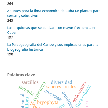
264
Apuntes para la flora económica de Cuba IX: plantas para
cercas y setos vivos
245
Las orquídeas que se cultivan con mayor frecuencia en
Cuba
197
La Paleogeografía del Caribe y sus implicaciones para la
biogeografía histórica
190
Palabras clave
zarcillos
diversidad
endemismo
copernicia
gouania
flora cubana
saberes locales
arecaceae
orquídeas cubanas
passiflora
bryophyta
líquenes