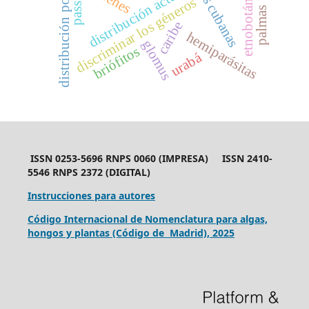
distribución potencial
etnobotánica
distribución actual
discriminar los géneros
palmas
caribe
hemiparásitas
glomus
briófitos
urabá
ISSN 0253-5696 RNPS 0060 (IMPRESA) ISSN 2410-
5546 RNPS 2372 (DIGITAL)
Instrucciones para autores
Código Internacional de Nomenclatura para algas,
hongos y plantas (Código de Madrid), 2025