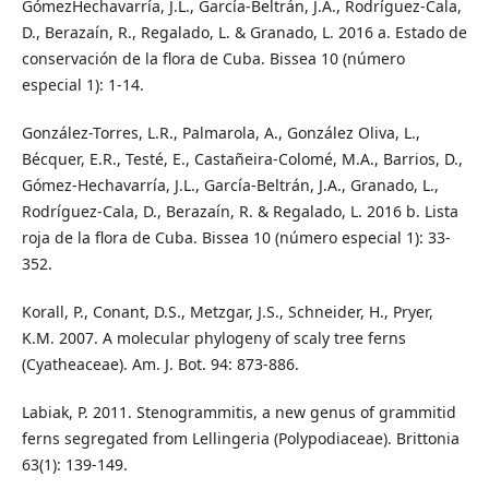
GómezHechavarría, J.L., García-Beltrán, J.A., Rodríguez-Cala,
D., Berazaín, R., Regalado, L. & Granado, L. 2016 a. Estado de
conservación de la flora de Cuba. Bissea 10 (número
especial 1): 1-14.
González-Torres, L.R., Palmarola, A., González Oliva, L.,
Bécquer, E.R., Testé, E., Castañeira-Colomé, M.A., Barrios, D.,
Gómez-Hechavarría, J.L., García-Beltrán, J.A., Granado, L.,
Rodríguez-Cala, D., Berazaín, R. & Regalado, L. 2016 b. Lista
roja de la flora de Cuba. Bissea 10 (número especial 1): 33-
352.
Korall, P., Conant, D.S., Metzgar, J.S., Schneider, H., Pryer,
K.M. 2007. A molecular phylogeny of scaly tree ferns
(Cyatheaceae). Am. J. Bot. 94: 873-886.
Labiak, P. 2011. Stenogrammitis, a new genus of grammitid
ferns segregated from Lellingeria (Polypodiaceae). Brittonia
63(1): 139-149.