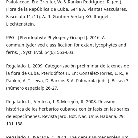
Psilotaceae. En: Greuter, W. & Rankin Rodríguez, R. (ed.).
Flora de la República de Cuba. Serie A. Plantas Vasculares.
Fascículo 11 (11). A. R. Gantner Verlag KG. Ruggell,
Liechtenstein.
PPG I [Pteridophyte Phylogeny Group I]. 2016. A
communityderived classification for extant lycophytes and
ferns. J. Syst. Evol. 54(6): 563-603.
Regalado, L. 2009. Categorización preliminar de taxones de
la flora de Cuba. Pteridófitos II. En: González-Torres, L. R., R.
Rankin, A .T. Leiva, D. Barrios & A. Palmarola (eds.). Bissea 3
(número especial): 26-27.
Regalado, L., Ventosa, I. & Morejón, R. 2008. Revisión
histórica de los herbarios cubanos con énfasis en las series
de especímenes. Revista Jard. Bot. Nac. Univ. Habana. 29:
101-138.
Regalado, L. & Prada, C. 2011. The genus Hymenasplenium