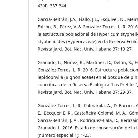
43(4): 337-344.
García-Beltrán, J.A., Fiallo, J.L., Esquivel, N., Mei
Falcón, B., Pérez, V. & González-Torres, L. R. 201
la estructura poblacional de Hypericum stypheli
styphelioides (Hypericaceae) en la Reserva Ecológ
Revista Jard. Bot. Nac. Univ. Habana 37: 19-27.
Granado, L., Núñez, R., Martínez, D., Delfín, S., Fa
González-Torres, L. R. 2016. Estructura poblacio
lepidophylla (Bignoniaceae) en el bosque de pi
cuarcíticas de la Reserva Ecológica “Los Pretiles”
Revista Jard. Bot. Nac. Univ. Habana 37: 29-37.
González-Torres, L. R., Palmarola, A., D. Barrios, 
E., Bécquer, E. R., Castañeira-Colomé, M. A., Góm
García-Beltrán, J. A., Rodríguez-Cala, D., Berazaí
Granado, L. 2016. Estado de conservación de la f
(número especial 1): 1-23.