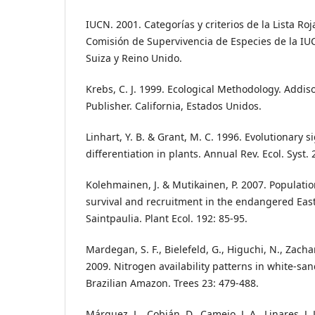
IUCN. 2001. Categorías y criterios de la Lista Roj
Comisión de Supervivencia de Especies de la I
Suiza y Reino Unido.
Krebs, C. J. 1999. Ecological Methodology. Addi
Publisher. California, Estados Unidos.
Linhart, Y. B. & Grant, M. C. 1996. Evolutionary s
differentiation in plants. Annual Rev. Ecol. Syst. 
Kolehmainen, J. & Mutikainen, P. 2007. Populatio
survival and recruitment in the endangered East
Saintpaulia. Plant Ecol. 192: 85-95.
Mardegan, S. F., Bielefeld, G., Higuchi, N., Zachar
2009. Nitrogen availability patterns in white-san
Brazilian Amazon. Trees 23: 479-488.
Márquez, L., Cobián, D., Camejo, J. A., Linares, J. L