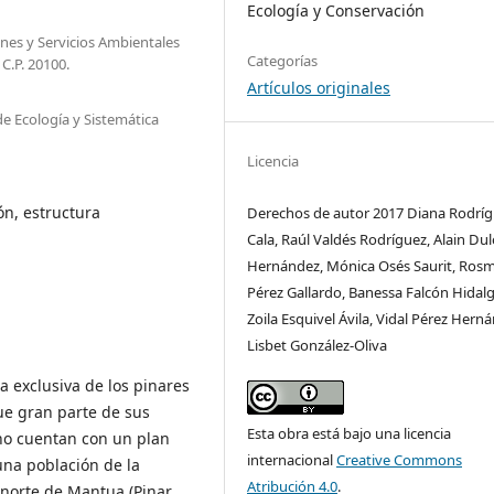
Ecología y Conservación
ones y Servicios Ambientales
Categorías
C.P. 20100.
Artículos originales
e Ecología y Sistemática
Licencia
ón, estructura
Derechos de autor 2017 Diana Rodríg
Cala, Raúl Valdés Rodríguez, Alain Du
Hernández, Mónica Osés Saurit, Ros
Pérez Gallardo, Banessa Falcón Hidalg
Zoila Esquivel Ávila, Vidal Pérez Hern
Lisbet González-Oliva
 exclusiva de los pinares
ue gran parte de sus
Esta obra está bajo una licencia
no cuentan con un plan
internacional
Creative Commons
una población de la
Atribución 4.0
.
l norte de Mantua (Pinar