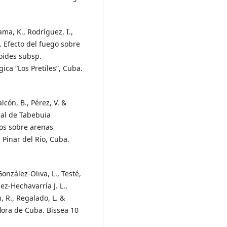
rama, K., Rodríguez, I.,
6. Efecto del fuego sobre
oides subsp.
ica “Los Pretiles”, Cuba.
lcón, B., Pérez, V. &
nal de Tabebuia
nos sobre arenas
, Pinar del Río, Cuba.
González-Oliva, L., Testé,
ez-Hechavarría J. L.,
n, R., Regalado, L. &
lora de Cuba. Bissea 10