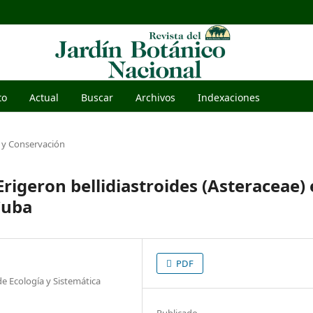
to
Actual
Buscar
Archivos
Indexaciones
 y Conservación
rigeron bellidiastroides (Asteraceae)
 Cuba
PDF
e Ecología y Sistemática
Publicado