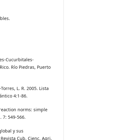
bles.
les-Cucurbitales-
ico. Río Piedras, Puerto
Torres, L. R. 2005. Lista
lántico 4:1-86.
f reaction norms: simple
. 7: 549-566.
global y sus
Revista Cub. Cienc. Agri.