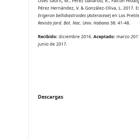
Osés Saurit, M., Pérez Gallardo, R., Falcón Hidalgo
Pérez Hernández, V. & González-Oliva, L. 2017. 
Erigeron bellidiastroides
(
Asteraceae
) en Los Pretil
Revista Jard. Bot. Nac. Univ. Habana
38: 41-48.
Recibido:
diciembre 2016.
Aceptado:
marzo 201
junio de 2017.
Descargas