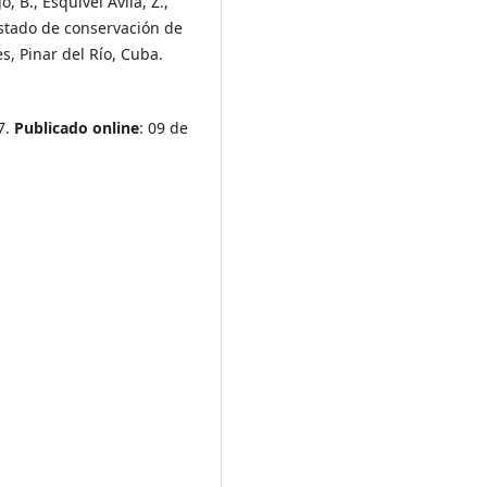
, B., Esquivel Ávila, Z.,
Estado de conservación de
es, Pinar del Río, Cuba.
7.
Publicado online
: 09 de