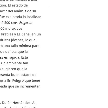
ción. El estado de
rtir del análisis de su
fue explorada la localidad
2
e 2 500 cm
.
Erigeron
00 individuos
 Pretiles y La Cana, en un
dultos jóvenes, lo que
ró una talla mínima para
que denota que la
ez es rápida. Esta
 a un ambiente tan
s sugieren que la
resenta buen estado de
ría En Peligro que tiene
pada que se incrementan
. Dulón Hernández, A.,