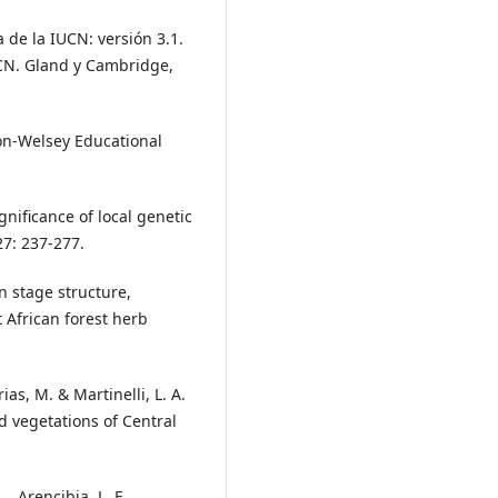
a de la IUCN: versión 3.1.
UCN. Gland y Cambridge,
son-Welsey Educational
ignificance of local genetic
27: 237-277.
n stage structure,
 African forest herb
ias, M. & Martinelli, L. A.
d vegetations of Central
., Arencibia, L. E.,