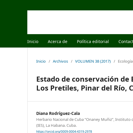
Inicio
Acerca de
Política editorial
Contac
Inicio
/
Archivos
/
VOLUMEN 38 (2017)
/
Ecología
Estado de conservación de E
Los Pretiles, Pinar del Río,
Diana Rodríguez-Cala
Herbario Nacional de Cuba “Onaney Muñiz”, Instituto d
(IES), La Habana. Cuba.
https://orcid.org/0009-0004-4319-2978