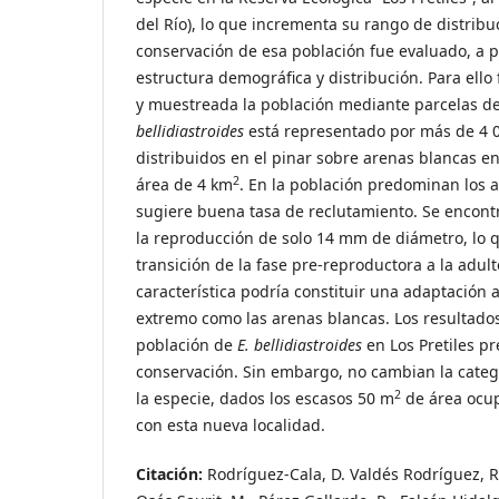
del Río), lo que incrementa su rango de distribu
conservación de esa población fue evaluado, a pa
estructura demográfica y distribución. Para ello 
y muestreada la población mediante parcelas d
bellidiastroides
está representado por más de 4 0
distribuidos en el pinar sobre arenas blancas en
2
área de 4 km
. En la población predominan los a
sugiere buena tasa de reclutamiento. Se encont
la reproducción de solo 14 mm de diámetro, lo 
transición de la fase pre-reproductora a la adult
característica podría constituir una adaptación
extremo como las arenas blancas. Los resultado
población de
E. bellidiastroides
en Los Pretiles p
conservación. Sin embargo, no cambian la catego
2
la especie, dados los escasos 50 m
de área ocu
con esta nueva localidad.
Citación:
Rodríguez-Cala, D. Valdés Rodríguez, R