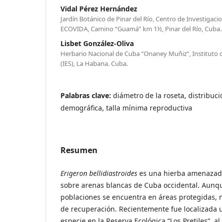
Vidal Pérez Hernández
Jardín Botánico de Pinar del Río, Centro de Investigaci
ECOVIDA, Camino “Guamá” km 1½, Pinar del Río, Cuba. 
Lisbet González-Oliva
Herbario Nacional de Cuba “Onaney Muñiz”, Instituto d
(IES), La Habana. Cuba.
Palabras clave:
diámetro de la roseta, distribuci
demográfica, talla mínima reproductiva
Resumen
Erigeron bellidiastroides
es una hierba amenazada
sobre arenas blancas de Cuba occidental. Aunq
poblaciones se encuentra en áreas protegidas, 
de recuperación. Recientemente fue localizada 
especie en la Reserva Ecológica “Los Pretiles”, a