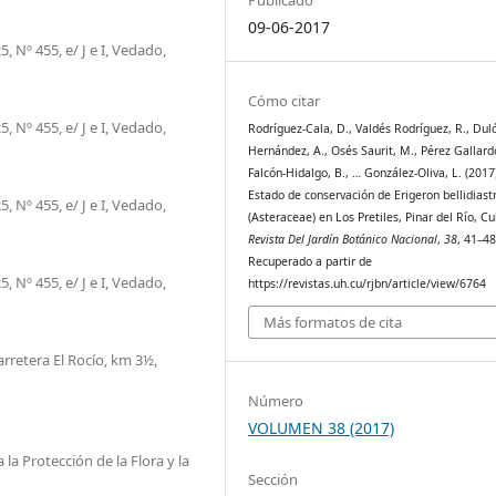
09-06-2017
, Nº 455, e/ J e I, Vedado,
Cómo citar
, Nº 455, e/ J e I, Vedado,
Rodríguez-Cala, D., Valdés Rodríguez, R., Dul
Hernández, A., Osés Saurit, M., Pérez Gallardo
Falcón-Hidalgo, B., … González-Oliva, L. (2017
Estado de conservación de Erigeron bellidiast
, Nº 455, e/ J e I, Vedado,
(Asteraceae) en Los Pretiles, Pinar del Río, Cu
Revista Del Jardín Botánico Nacional
,
38
, 41–48
Recuperado a partir de
, Nº 455, e/ J e I, Vedado,
https://revistas.uh.cu/rjbn/article/view/6764
Más formatos de cita
rretera El Rocío, km 3½,
Número
VOLUMEN 38 (2017)
la Protección de la Flora y la
Sección