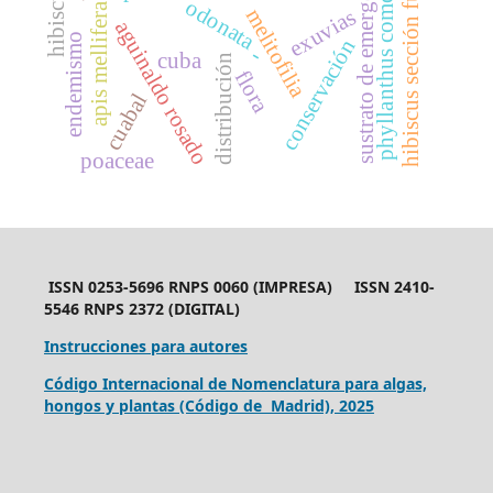
hibiscus sección furcaria
sustrato de emergencia
phyllanthus comosus
hibiscus
odonata
apis mellifera
exuvias
melitofilia
aguinaldo rosado
endemismo
conservación
-
cuba
distribución
flora
cuabal
poaceae
ISSN 0253-5696 RNPS 0060 (IMPRESA) ISSN 2410-
5546 RNPS 2372 (DIGITAL)
Instrucciones para autores
Código Internacional de Nomenclatura para algas,
hongos y plantas (Código de Madrid), 2025