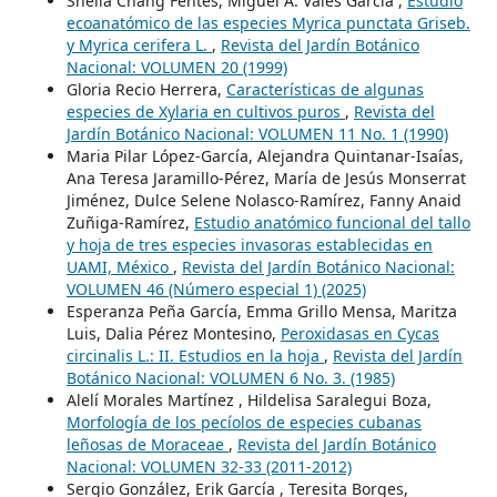
Sheila Chang Fentes, Miguel A. Vales García ,
Estudio
ecoanatómico de las especies Myrica punctata Griseb.
y Myrica cerifera L.
,
Revista del Jardín Botánico
Nacional: VOLUMEN 20 (1999)
Gloria Recio Herrera,
Características de algunas
especies de Xylaria en cultivos puros
,
Revista del
Jardín Botánico Nacional: VOLUMEN 11 No. 1 (1990)
Maria Pilar López-García, Alejandra Quintanar-Isaías,
Ana Teresa Jaramillo-Pérez, María de Jesús Monserrat
Jiménez, Dulce Selene Nolasco-Ramírez, Fanny Anaid
Zuñiga-Ramírez,
Estudio anatómico funcional del tallo
y hoja de tres especies invasoras establecidas en
UAMI, México
,
Revista del Jardín Botánico Nacional:
VOLUMEN 46 (Número especial 1) (2025)
Esperanza Peña García, Emma Grillo Mensa, Maritza
Luis, Dalia Pérez Montesino,
Peroxidasas en Cycas
circinalis L.: II. Estudios en la hoja
,
Revista del Jardín
Botánico Nacional: VOLUMEN 6 No. 3. (1985)
Alelí Morales Martínez , Hildelisa Saralegui Boza,
Morfología de los pecíolos de especies cubanas
leñosas de Moraceae
,
Revista del Jardín Botánico
Nacional: VOLUMEN 32-33 (2011-2012)
Sergio González, Erik García , Teresita Borges,