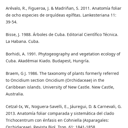
Arévalo, R., Figueroa, J. & Madriñan, S. 2011. Anatomía foliar
de ocho especies de orquídeas epífitas. Lankesteriana 11:
39-54.
Bisse, J. 1988. Árboles de Cuba. Editorial Científico Técnica.
La Habana. Cuba.
Borhidi, A. 1991. Phytogeography and vegetation ecology of
Cuba. Akadémiai Kiado. Budapest, Hungría.
Braem, G J. 1986. The taxonomy of plants formerly referred
to Oncidium section Oncidium (Orchidaceae) in the
Caribbean islands. University of New Castle. New Castle,
Australia.
Cetzal-Ix, W., Noguera-Savelli, E., Jáuregui, D. & Carnevali, G.
2013. Anatomía foliar comparada y sistemática del clado
Trichocentrum con énfasis en Cohniella (Asparagales:
Orchidaceae). Revista Biol. Trop. 61: 1841-1858.