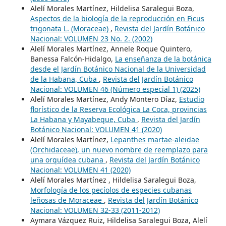
Alelí Morales Martínez, Hildelisa Saralegui Boza,
Aspectos de la biología de la reproducción en Ficus
trigonata L. (Moraceae)
,
Revista del Jardín Botánico
Nacional: VOLUMEN 23 No. 2. (2002)
Alelí Morales Martínez, Annele Roque Quintero,
Banessa Falcón-Hidalgo,
La enseñanza de la botánica
desde el Jardín Botánico Nacional de la Universidad
de la Habana, Cuba
,
Revista del Jardín Botánico
Nacional: VOLUMEN 46 (Número especial 1) (2025)
Alelí Morales Martínez, Andy Montero Díaz,
Estudio
florístico de la Reserva Ecológica La Coca, provincias
La Habana y Mayabeque, Cuba
,
Revista del Jardín
Botánico Nacional: VOLUMEN 41 (2020)
Alelí Morales Martínez,
Lepanthes martae-aleidae
(Orchidaceae), un nuevo nombre de reemplazo para
una orquídea cubana
,
Revista del Jardín Botánico
Nacional: VOLUMEN 41 (2020)
Alelí Morales Martínez , Hildelisa Saralegui Boza,
Morfología de los pecíolos de especies cubanas
leñosas de Moraceae
,
Revista del Jardín Botánico
Nacional: VOLUMEN 32-33 (2011-2012)
Aymara Vázquez Ruiz, Hildelisa Saralegui Boza, Alelí