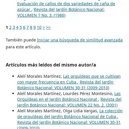
Evaluación de callos de dos variedades de caña de
azúcar
,
Revista del Jardín Botánico Nacional:
VOLUMEN 7 No. 3. (1986)
1
2
3
4
5
6
7
8
9
10
>
>>
También puede
Iniciar una búsqueda de similitud avanzada
para este artículo.
Artículos más leídos del mismo autor/a
Alelí Morales Martínez,
Las orquídeas que se cultivan
con mayor frecuencia en Cuba
,
Revista del Jardín
Botánico Nacional: VOLUMEN 30-31 (2009-2010)
Alelí Morales Martínez, Lourdes Pérez Montesino,
Las
Orquídeas en el Jardín Botánico Nacional
,
Revista del
Jardín Botánico Nacional: VOLUMEN 22 No. 2. (2001)
Alelí Morales Martínez, Olga Lidia Vargas,
La colección
de orquídeas del Jardín Botánico Nacional de Cuba
,
Revista del Jardín Botánico Nacional: VOLUMEN 30-31
(2009-2010)