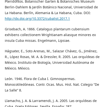
Pteridófitos. Botanischer Garten & Botanisches Museum
Berlin-Dahlem & Jardín Botánico Nacional, Universidad de
La Habana. Berlín, Alemania & La Habana, Cuba. DOI:
http://dx.doi.org/10.3372/cubalist.2017.1
Grisebach, A. 1866. Catalogus plantarum cubensium
exhibens collectionem Wrightianam aliasque minores ex
insula Cuba missas. Engelmann, Lipsiae.
Hágsater, E., Soto Arenas, M., Salazar Chávez, G., Jiménez,
R., López Rosas, M. A. & Dressler, R. 2005. Las orquídeas de
México. Instituto de Biología, Universidad Autónoma de
México. México.
León. 1946. Flora de Cuba I. Gimnospermas.
Monocotiledóneas. Contr. Ocas. Mus. Hist. Nat. Colegio “De
La Salle” 8.
Llamacho, J. A. & Larramendi, J. A. 2005. Las orquídeas de
Cuba. Greta Editores. Sevilla, España: 287.