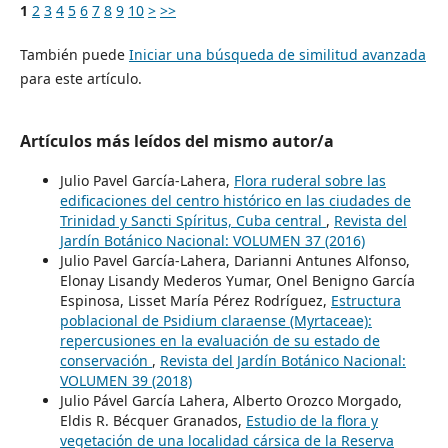
1
2
3
4
5
6
7
8
9
10
>
>>
También puede
Iniciar una búsqueda de similitud avanzada
para este artículo.
Artículos más leídos del mismo autor/a
Julio Pavel García-Lahera,
Flora ruderal sobre las
edificaciones del centro histórico en las ciudades de
Trinidad y Sancti Spíritus, Cuba central
,
Revista del
Jardín Botánico Nacional: VOLUMEN 37 (2016)
Julio Pavel García-Lahera, Darianni Antunes Alfonso,
Elonay Lisandy Mederos Yumar, Onel Benigno García
Espinosa, Lisset María Pérez Rodríguez,
Estructura
poblacional de Psidium claraense (Myrtaceae):
repercusiones en la evaluación de su estado de
conservación
,
Revista del Jardín Botánico Nacional:
VOLUMEN 39 (2018)
Julio Pável García Lahera, Alberto Orozco Morgado,
Eldis R. Bécquer Granados,
Estudio de la flora y
vegetación de una localidad cársica de la Reserva