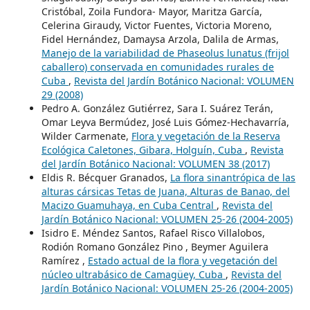
Cristóbal, Zoila Fundora- Mayor, Maritza García,
Celerina Giraudy, Victor Fuentes, Victoria Moreno,
Fidel Hernández, Damaysa Arzola, Dalila de Armas,
Manejo de la variabilidad de Phaseolus lunatus (frijol
caballero) conservada en comunidades rurales de
Cuba
,
Revista del Jardín Botánico Nacional: VOLUMEN
29 (2008)
Pedro A. González Gutiérrez, Sara I. Suárez Terán,
Omar Leyva Bermúdez, José Luis Gómez-Hechavarría,
Wilder Carmenate,
Flora y vegetación de la Reserva
Ecológica Caletones, Gibara, Holguín, Cuba
,
Revista
del Jardín Botánico Nacional: VOLUMEN 38 (2017)
Eldis R. Bécquer Granados,
La flora sinantrópica de las
alturas cársicas Tetas de Juana, Alturas de Banao, del
Macizo Guamuhaya, en Cuba Central
,
Revista del
Jardín Botánico Nacional: VOLUMEN 25-26 (2004-2005)
Isidro E. Méndez Santos, Rafael Risco Villalobos,
Rodión Romano González Pino , Beymer Aguilera
Ramírez ,
Estado actual de la flora y vegetación del
núcleo ultrabásico de Camagüey, Cuba
,
Revista del
Jardín Botánico Nacional: VOLUMEN 25-26 (2004-2005)