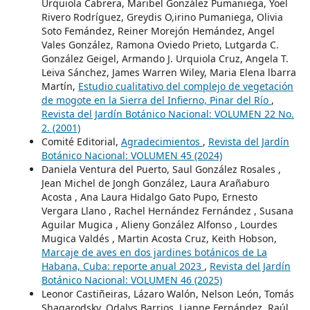
Urquiola Cabrera, Maribel González Pumaniega, Yoel
Rivero Rodríguez, Greydis O,irino Pumaniega, Olivia
Soto Femández, Reiner Morejón Hemández, Angel
Vales González, Ramona Oviedo Prieto, Lutgarda C.
González Geigel, Armando J. Urquiola Cruz, Angela T.
Leiva Sánchez, James Warren Wiley, Maria Elena lbarra
Martín,
Estudio cualitativo del complejo de vegetación
de mogote en la Sierra del Infierno, Pinar del Río
,
Revista del Jardín Botánico Nacional: VOLUMEN 22 No.
2. (2001)
Comité Editorial,
Agradecimientos
,
Revista del Jardín
Botánico Nacional: VOLUMEN 45 (2024)
Daniela Ventura del Puerto, Saul González Rosales ,
Jean Michel de Jongh González, Laura Arañaburo
Acosta , Ana Laura Hidalgo Gato Pupo, Ernesto
Vergara Llano , Rachel Hernández Fernández , Susana
Aguilar Mugica , Alieny González Alfonso , Lourdes
Mugica Valdés , Martin Acosta Cruz, Keith Hobson,
Marcaje de aves en dos jardines botánicos de La
Habana, Cuba: reporte anual 2023
,
Revista del Jardín
Botánico Nacional: VOLUMEN 46 (2025)
Leonor Castiñeiras, Lázaro Walón, Nelson León, Tomás
Shagarodsky, Odalys Barrios, Lianne Fernández, Raúl