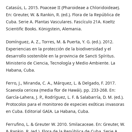
Catasús, L. 2015. Poaceae II (Pharoideae a Chloridoideae).
En: Greuter, W. & Rankin, R. (ed.). Flora de la República de
Cuba. Serie A. Plantas Vasculares. Fascículo 21A. Koeltz
Scientific Books. Königstein, Alemania.
Domínguez, A. Z., Torres, M. & Puerta, Y. G. (ed.). 2012.
Experiencias en la protección de la biodiversidad y el
desarrollo sostenible en la provincia de Sancti Spíritus.
Ministerio de Ciencia, Tecnología y Medio Ambiente. La
Habana, Cuba.
Ferro, J., Miranda, C. A., Márquez, L. & Delgado, F. 2017.
Scaevola cericea (media flor de Hawái). pp. 233-268. En:
García-Lahera, J. P., Rodríguez, L. F. & Salabarría, D. M. (ed.).
Protocolos para el monitoreo de especies exóticas invasoras
en Cuba. Editorial GAIA. La Habana, Cuba.
Ferrufino, L. & Greuter W. 2010. Smilacaceae. En: Greuter, W.
& Rankin, R. (ed.). Flora de la República de Cuba. Serie A.