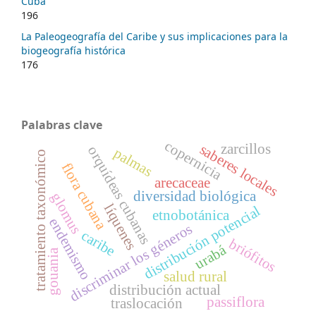
Cuba
196
La Paleogeografía del Caribe y sus implicaciones para la
biogeografía histórica
176
Palabras clave
copernicia
zarcillos
saberes locales
orquídeas cubanas
palmas
tratamiento taxonómico
flora cubana
arecaceae
diversidad biológica
glomus
líquenes
distribución potencial
etnobotánica
endemismo
discriminar los géneros
caribe
briófitos
urabá
gouania
salud rural
distribución actual
passiflora
traslocación