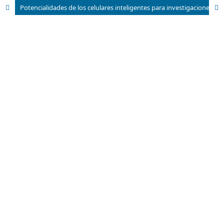
Potencialidades de los celulares inteligentes para investigaciones biológicas. Parte 2: Receptores GPS/GNSS