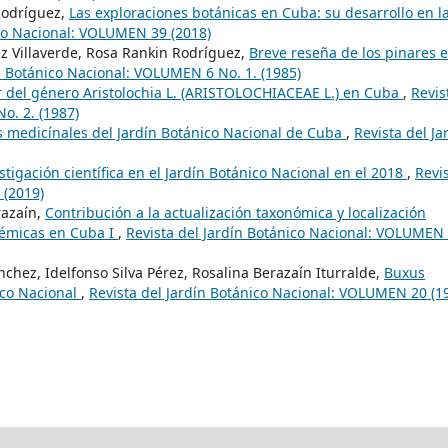
Rodríguez,
Las exploraciones botánicas en Cuba: su desarrollo en l
ico Nacional: VOLUMEN 39 (2018)
ez Villaverde, Rosa Rankin Rodríguez,
Breve reseña de los pinares 
ín Botánico Nacional: VOLUMEN 6 No. 1. (1985)
r del género Aristolochia L. (ARISTOLOCHIACEAE L.) en Cuba
,
Revis
o. 2. (1987)
s medicínales del Jardín Botánico Nacional de Cuba
,
Revista del Ja
stigación científica en el Jardín Botánico Nacional en el 2018
,
Revi
 (2019)
razaín,
Contribución a la actualización taxonómica y localización
démicas en Cuba I
,
Revista del Jardín Botánico Nacional: VOLUMEN 
chez, Idelfonso Silva Pérez, Rosalina Berazaín Iturralde,
Buxus
lco Nacional
,
Revista del Jardín Botánico Nacional: VOLUMEN 20 (1