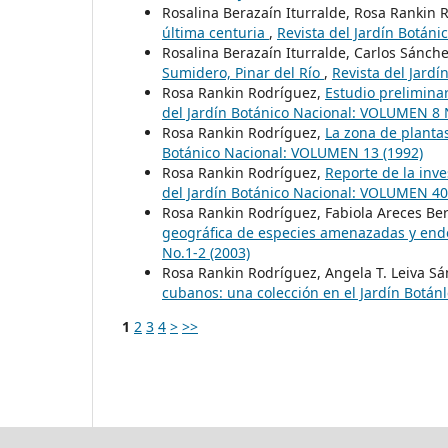
Rosalina Berazaín Iturralde, Rosa Rankin 
última centuria
,
Revista del Jardín Botán
Rosalina Berazaín Iturralde, Carlos Sánch
Sumidero, Pinar del Río
,
Revista del Jard
Rosa Rankin Rodríguez,
Estudio prelimina
del Jardín Botánico Nacional: VOLUMEN 8 N
Rosa Rankin Rodríguez,
La zona de planta
Botánico Nacional: VOLUMEN 13 (1992)
Rosa Rankin Rodríguez,
Reporte de la inve
del Jardín Botánico Nacional: VOLUMEN 40
Rosa Rankin Rodríguez, Fabiola Areces Be
geográfica de especies amenazadas y en
No.1-2 (2003)
Rosa Rankin Rodríguez, Angela T. Leiva Sán
cubanos: una colección en el Jardín Botán
1
2
3
4
>
>>