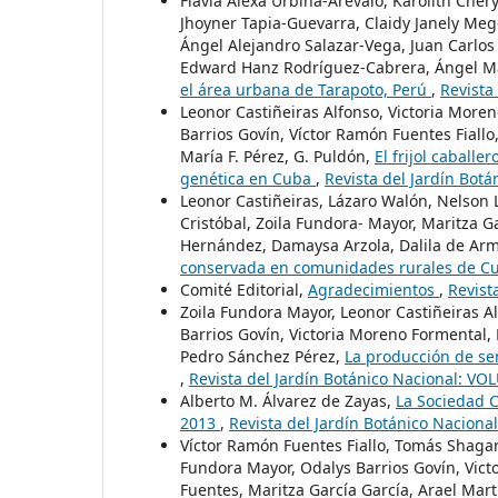
Flavia Alexa Urbina-Arévalo, Karolith Cher
Jhoyner Tapia-Guevarra, Claidy Janely Me
Ángel Alejandro Salazar-Vega, Juan Carlo
Edward Hanz Rodríguez-Cabrera, Ángel Mar
el área urbana de Tarapoto, Perú
,
Revista
Leonor Castiñeiras Alfonso, Victoria More
Barrios Govín, Víctor Ramón Fuentes Fiall
María F. Pérez, G. Puldón,
El frijol caballe
genética en Cuba
,
Revista del Jardín Bot
Leonor Castiñeiras, Lázaro Walón, Nelson
Cristóbal, Zoila Fundora- Mayor, Maritza Ga
Hernández, Damaysa Arzola, Dalila de Ar
conservada en comunidades rurales de 
Comité Editorial,
Agradecimientos
,
Revist
Zoila Fundora Mayor, Leonor Castiñeiras A
Barrios Govín, Victoria Moreno Formental, 
Pedro Sánchez Pérez,
La producción de sem
,
Revista del Jardín Botánico Nacional: VO
Alberto M. Álvarez de Zayas,
La Sociedad C
2013
,
Revista del Jardín Botánico Nacion
Víctor Ramón Fuentes Fiallo, Tomás Shagar
Fundora Mayor, Odalys Barrios Govín, Vict
Fuentes, Maritza García García, Arael Ma