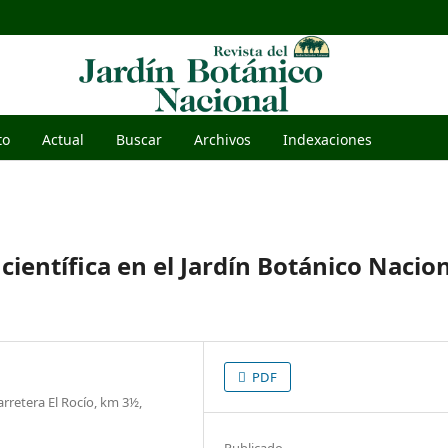
to
Actual
Buscar
Archivos
Indexaciones
científica en el Jardín Botánico Nacio
PDF
rretera El Rocío, km 3½,
Publicado