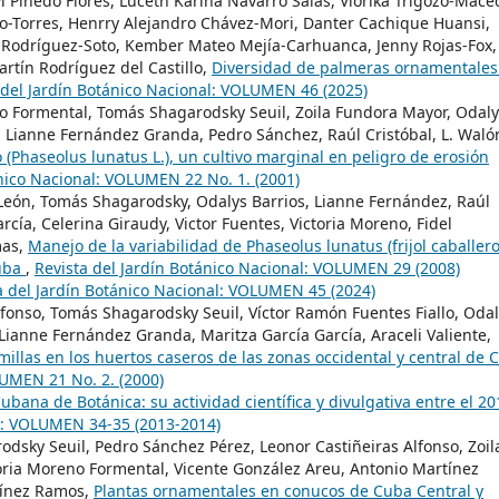
yl Pinedo Flores, Luceth Karina Navarro Salas, Viorika Trigozo-Mace
go-Torres, Henrry Alejandro Chávez-Mori, Danter Cachique Huansi,
s Rodríguez-Soto, Kember Mateo Mejía-Carhuanca, Jenny Rojas-Fox,
tín Rodríguez del Castillo,
Diversidad de palmeras ornamentales
 del Jardín Botánico Nacional: VOLUMEN 46 (2025)
no Formental, Tomás Shagarodsky Seuil, Zoila Fundora Mayor, Odal
o, Lianne Fernández Granda, Pedro Sánchez, Raúl Cristóbal, L. Waló
ro (Phaseolus lunatus L.), un cultivo marginal en peligro de erosión
ánico Nacional: VOLUMEN 22 No. 1. (2001)
 León, Tomás Shagarodsky, Odalys Barrios, Lianne Fernández, Raúl
rcía, Celerina Giraudy, Victor Fuentes, Victoria Moreno, Fidel
mas,
Manejo de la variabilidad de Phaseolus lunatus (frijol caballero
Cuba
,
Revista del Jardín Botánico Nacional: VOLUMEN 29 (2008)
a del Jardín Botánico Nacional: VOLUMEN 45 (2024)
lfonso, Tomás Shagarodsky Seuil, Víctor Ramón Fuentes Fiallo, Oda
Lianne Fernández Granda, Maritza García García, Araceli Valiente,
illas en los huertos caseros de las zonas occidental y central de 
LUMEN 21 No. 2. (2000)
ubana de Botánica: su actividad científica y divulgativa entre el 20
al: VOLUMEN 34-35 (2013-2014)
odsky Seuil, Pedro Sánchez Pérez, Leonor Castiñeiras Alfonso, Zoil
oria Moreno Formental, Vicente González Areu, Antonio Martínez
rtínez Ramos,
Plantas ornamentales en conucos de Cuba Central y