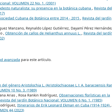
acional: VOLUMEN 22 No. 1. (2001)
odesto naturalista: su presencia en la botánica cubana
,
Revista de
17)
 Sociedad Cubana de Botánica entre 2014 - 2015
,
Revista del Jardín
íguez Manzano, Reynaldo López Gutiérrez, Dayamí Pérez Hernánde
o ,
Obtención de callos de Helianthus annuus L.
,
Revista del Jardí
02)
tud avanzada
para este artículo.
del género Aristolochia L. (Aristolochiaceae L.): A. baracoensis Ra
LUMEN 10 No. 3. (1989)
eana Arias , Rosa Rankin Rodríguez,
Observaciones florísticas en la
evista del Jardín Botánico Nacional: VOLUMEN 6 No. 1. (1985)
Rodríguez,
Itinerarios de Erik Leonard Ekman en Cuba (1914-1924)
,
UMEN 44 (2023)