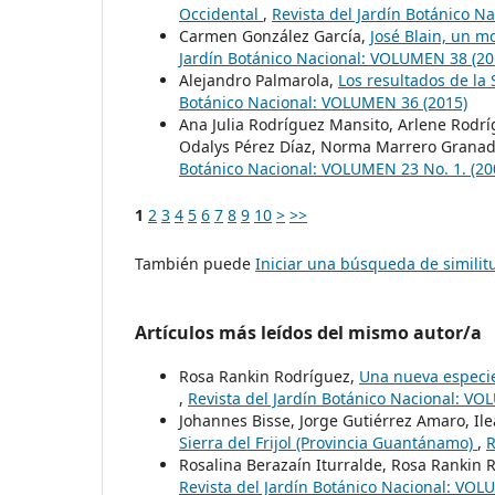
Occidental
,
Revista del Jardín Botánico N
Carmen González García,
José Blain, un m
Jardín Botánico Nacional: VOLUMEN 38 (20
Alejandro Palmarola,
Los resultados de la
Botánico Nacional: VOLUMEN 36 (2015)
Ana Julia Rodríguez Mansito, Arlene Rodr
Odalys Pérez Díaz, Norma Marrero Granad
Botánico Nacional: VOLUMEN 23 No. 1. (20
1
2
3
4
5
6
7
8
9
10
>
>>
También puede
Iniciar una búsqueda de simili
Artículos más leídos del mismo autor/a
Rosa Rankin Rodríguez,
Una nueva especie 
,
Revista del Jardín Botánico Nacional: VO
Johannes Bisse, Jorge Gutiérrez Amaro, Il
Sierra del Frijol (Provincia Guantánamo)
,
R
Rosalina Berazaín Iturralde, Rosa Rankin 
Revista del Jardín Botánico Nacional: VOL