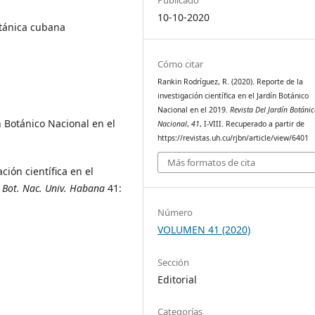
10-10-2020
otánica cubana
Cómo citar
Rankin Rodríguez, R. (2020). Reporte de la
investigación científica en el Jardín Botánico
Nacional en el 2019.
Revista Del Jardín Botáni
ín Botánico Nacional en el
Nacional
,
41
, I-VIII. Recuperado a partir de
https://revistas.uh.cu/rjbn/article/view/6401
Más formatos de cita
ción científica en el
. Bot. Nac. Univ. Habana
41:
Número
VOLUMEN 41 (2020)
Sección
Editorial
Categorías