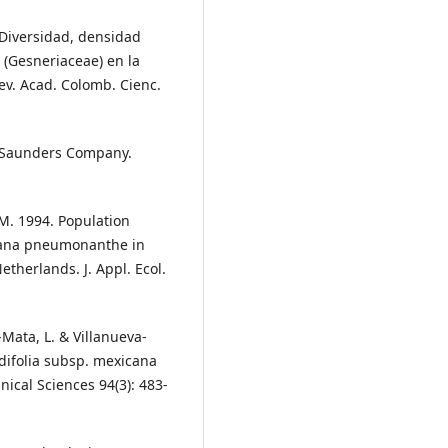
Diversidad, densidad
 (Gesneriaceae) en la
ev. Acad. Colomb. Cienc.
. Saunders Company.
C.M. 1994. Population
tiana pneumonanthe in
therlands. J. Appl. Ecol.
-Mata, L. & Villanueva-
ndifolia subsp. mexicana
nical Sciences 94(3): 483-