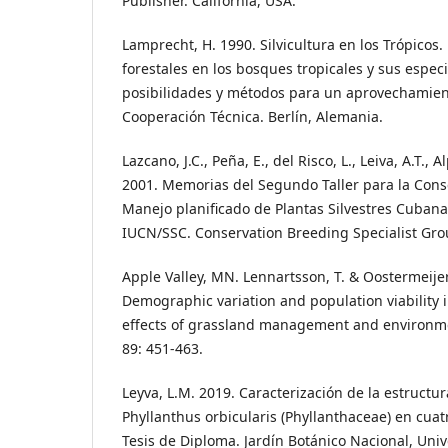
Publisher. California, USA.
Lamprecht, H. 1990. Silvicultura en los Trópicos
forestales en los bosques tropicales y sus espec
posibilidades y métodos para un aprovechamient
Cooperación Técnica. Berlín, Alemania.
Lazcano, J.C., Peña, E., del Risco, L., Leiva, A.T., 
2001. Memorias del Segundo Taller para la Conse
Manejo planificado de Plantas Silvestres Cubana
IUCN/SSC. Conservation Breeding Specialist Gro
Apple Valley, MN. Lennartsson, T. & Oostermeijer,
Demographic variation and population viability 
effects of grassland management and environment
89: 451-463.
Leyva, L.M. 2019. Caracterización de la estructu
Phyllanthus orbicularis (Phyllanthaceae) en cuat
Tesis de Diploma. Jardín Botánico Nacional, Uni