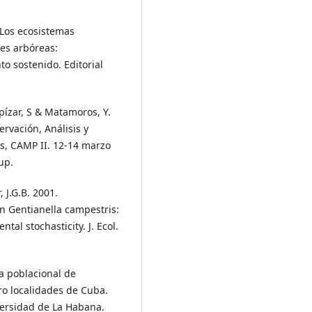
. Los ecosistemas
ies arbóreas:
o sostenido. Editorial
Alpízar, S & Matamoros, Y.
rvación, Análisis y
s, CAMP II. 12-14 marzo
up.
 J.G.B. 2001.
in Gentianella campestris:
al stochasticity. J. Ecol.
ra poblacional de
ro localidades de Cuba.
versidad de La Habana.