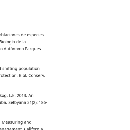
oblaciones de especies
Biología de la
mo Autónomo Parques
d shifting population
otection. Biol. Conserv.
Skog. L.E. 2013. An
uba. Selbyana 31(2): 186-
98. Measuring and
anagement. California,