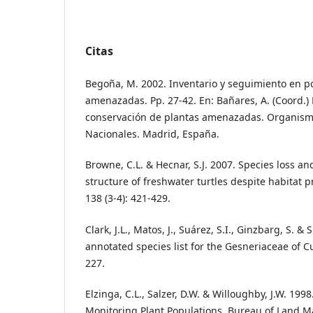
Citas
Begoña, M. 2002. Inventario y seguimiento en p
amenazadas. Pp. 27-42. En: Bañares, A. (Coord.) 
conservación de plantas amenazadas. Organis
Nacionales. Madrid, España.
Browne, C.L. & Hecnar, S.J. 2007. Species loss an
structure of freshwater turtles despite habitat pr
138 (3-4): 421-429.
Clark, J.L., Matos, J., Suárez, S.I., Ginzbarg, S. & 
annotated species list for the Gesneriaceae of C
227.
Elzinga, C.L., Salzer, D.W. & Willoughby, J.W. 19
Monitoring Plant Populations. Bureau of Land M