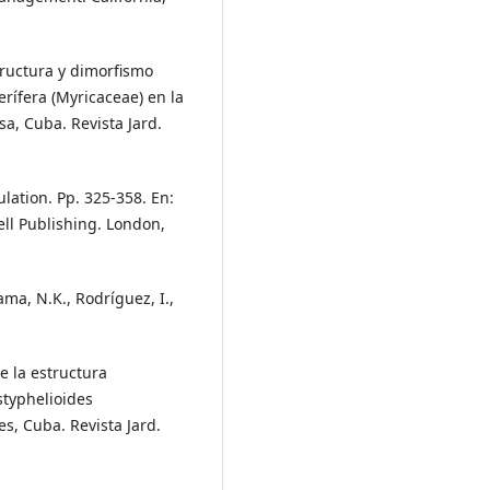
structura y dimorfismo
rífera (Myricaceae) en la
sa, Cuba. Revista Jard.
lation. Pp. 325-358. En:
well Publishing. London,
rama, N.K., Rodríguez, I.,
e la estructura
styphelioides
es, Cuba. Revista Jard.