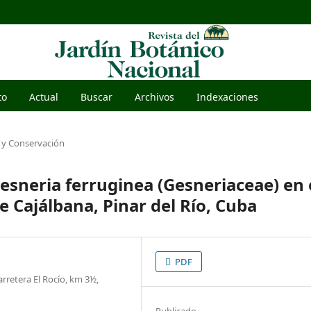
to
Actual
Buscar
Archivos
Indexaciones
 y Conservación
esneria ferruginea (Gesneriaceae) en 
e Cajálbana, Pinar del Río, Cuba
PDF
rretera El Rocío, km 3½,
Publicado