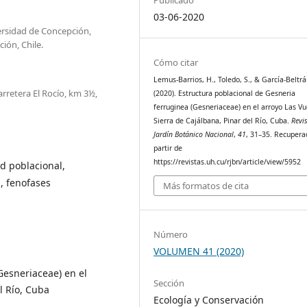
03-06-2020
ersidad de Concepción,
ión, Chile.
Cómo citar
Lemus-Barrios, H., Toledo, S., & García-Beltrán
rretera El Rocío, km 3½,
(2020). Estructura poblacional de Gesneria
ferruginea (Gesneriaceae) en el arroyo Las Vu
Sierra de Cajálbana, Pinar del Río, Cuba.
Revi
Jardín Botánico Nacional
,
41
, 31–35. Recupera
partir de
https://revistas.uh.cu/rjbn/article/view/5952
d poblacional,
a, fenofases
Más formatos de cita
Número
VOLUMEN 41 (2020)
Gesneriaceae) en el
Sección
l Río, Cuba
Ecología y Conservación