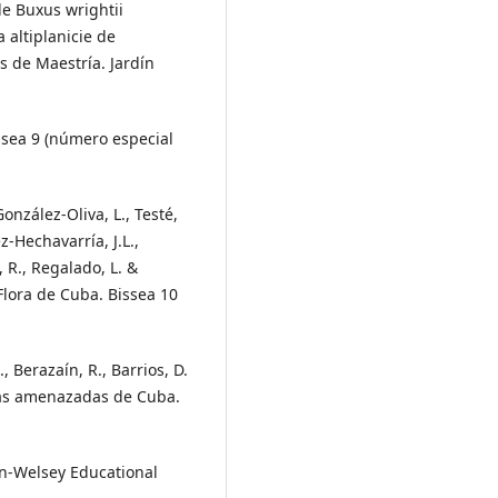
de Buxus wrightii
altiplanicie de
s de Maestría. Jardín
ssea 9 (número especial
González-Oliva, L., Testé,
-Hechavarría, J.L.,
, R., Regalado, L. &
Flora de Cuba. Bissea 10
, Berazaín, R., Barrios, D.
más amenazadas de Cuba.
on-Welsey Educational