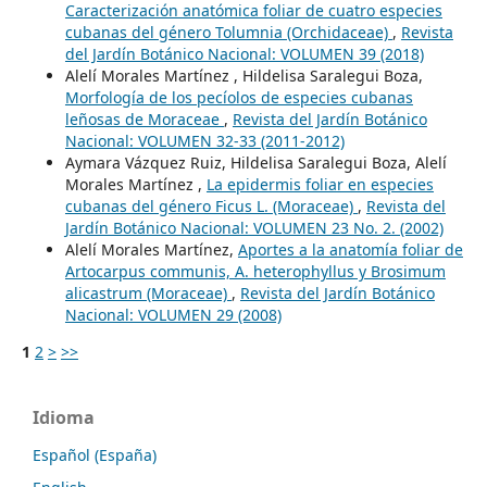
Caracterización anatómica foliar de cuatro especies
cubanas del género Tolumnia (Orchidaceae)
,
Revista
del Jardín Botánico Nacional: VOLUMEN 39 (2018)
Alelí Morales Martínez , Hildelisa Saralegui Boza,
Morfología de los pecíolos de especies cubanas
leñosas de Moraceae
,
Revista del Jardín Botánico
Nacional: VOLUMEN 32-33 (2011-2012)
Aymara Vázquez Ruiz, Hildelisa Saralegui Boza, Alelí
Morales Martínez ,
La epidermis foliar en especies
cubanas del género Ficus L. (Moraceae)
,
Revista del
Jardín Botánico Nacional: VOLUMEN 23 No. 2. (2002)
Alelí Morales Martínez,
Aportes a la anatomía foliar de
Artocarpus communis, A. heterophyllus y Brosimum
alicastrum (Moraceae)
,
Revista del Jardín Botánico
Nacional: VOLUMEN 29 (2008)
1
2
>
>>
Idioma
Español (España)