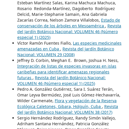
Esteban Martínez Salas, Karina Machuca Machuca,
Rosario Redonda-Martínez, Dagoberto Rodríguez
Delcid, Marie-Stephanie Samain, Ana Gabriela
Zacarías Correa, Nelson Zamora Villalobos,
Estado de
conservación de los árboles en Mesoamérica
,
Revista
del Jardín Botánico Nacional: VOLUMEN 46 (Número
especial 1) (2025)
Víctor Ramón Fuentes Fiallo,
Las especies medicinales
amenazadas en Cuba
,
Revista del Jardín Botánico
Nacional: VOLUMEN 29 (2008)
Jeffrey D. Corbin, Meghan E. Brown, Joshua H. Ness,
Integración de listas de especies invasoras en islas
caribeñas para identificar amenazas regionales
futuras
,
Revista del Jardín Botánico Nacional:
VOLUMEN 46 (Número especial 1) (2025)
Pedro A. González Gutiérrez, Sara I. Suárez Terán,
Omar Leyva Bermúdez, José Luis Gómez-Hechavarría,
Wilder Carmenate,
Flora y vegetación de la Reserva
Ecológica Caletones, Gibara, Holguín, Cuba
,
Revista
del Jardín Botánico Nacional: VOLUMEN 38 (2017)
Sergio Hernández Rodríguez, Randy Simón Vallejo,
Adriham Santana Hernández, Patricia González