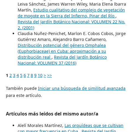
Leiva Sánchez, James Warren Wiley, Maria Elena lbarra
Martín,
Estudio cualitativo del complejo de vegetación
de mogote en la Sierra del Infierno, Pinar del Río
,
Revista del Jardín Botánico Nacional: VOLUMEN 22 No.
2. (2001)
Claudia Nuñez-Penichet, Marlon E. Cobos Cobos, Jorge
Gutiérrez Amaro, Alejandro Barro Cañamero,
Distribución potencial del género Omphalea
(Euphorbiaceae) en Cuba: aproximación a su
distribución real
,
Revista del Jardín Botánico
Nacional: VOLUMEN 37 (2016)
1
2
3
4
5
6
7
8
9
10
>
>>
También puede
Iniciar una búsqueda de similitud avanzada
para este artículo.
Artículos más leídos del mismo autor/a
Alelí Morales Martínez,
Las orquídeas que se cultivan
con mayor frecuencia en Cuba
,
Revista del Jardín