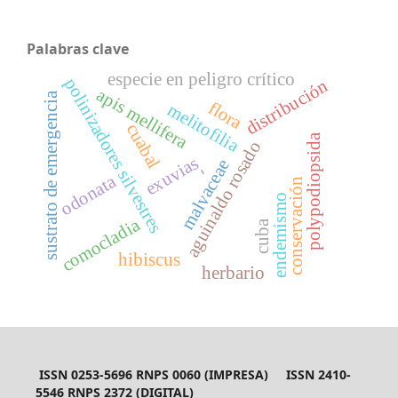
Palabras clave
especie en peligro crítico
polinizadores silvestres
distribución
apis mellifera
sustrato de emergencia
flora
melitofilia
cuabal
polypodiopsida
aguinaldo rosado
exuvias
malvaceae
-
odonata
conservación
endemismo
comocladia
cuba
hibiscus
herbario
ISSN 0253-5696 RNPS 0060 (IMPRESA) ISSN 2410-
5546 RNPS 2372 (DIGITAL)