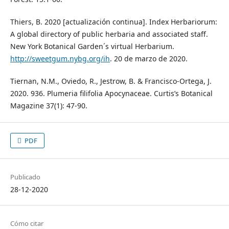
Thiers, B. 2020 [actualización continua]. Index Herbariorum:
A global directory of public herbaria and associated staff.
New York Botanical Garden´s virtual Herbarium.
http://sweetgum.nybg.org/ih
. 20 de marzo de 2020.
Tiernan, N.M., Oviedo, R., Jestrow, B. & Francisco-Ortega, J.
2020. 936. Plumeria filifolia Apocynaceae. Curtis’s Botanical
Magazine 37(1): 47-90.
PDF
Publicado
28-12-2020
Cómo citar