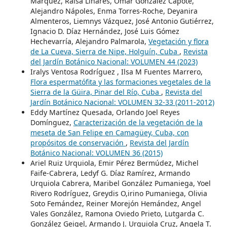
Márquez, Raisa Linares, Omar González Capote,
Alejandro Nápoles, Enma Torres-Roche, Deyanira
Almenteros, Liemnys Vázquez, José Antonio Gutiérrez,
Ignacio D. Díaz Hernández, José Luis Gómez
Hechevarría, Alejandro Palmarola,
Vegetación y flora
de La Cueva, Sierra de Nipe, Holguín, Cuba
,
Revista
del Jardín Botánico Nacional: VOLUMEN 44 (2023)
Iralys Ventosa Rodríguez , Ilsa M Fuentes Marrero,
Flora espermatófita y las formaciones vegetales de la
Sierra de la Güira, Pinar del Río, Cuba
,
Revista del
Jardín Botánico Nacional: VOLUMEN 32-33 (2011-2012)
Eddy Martínez Quesada, Orlando Joel Reyes
Domínguez,
Caracterización de la vegetación de la
meseta de San Felipe en Camagüey, Cuba, con
propósitos de conservación
,
Revista del Jardín
Botánico Nacional: VOLUMEN 36 (2015)
Ariel Ruiz Urquiola, Emir Pérez Bermúdez, Michel
Faife-Cabrera, Ledyf G. Díaz Ramírez, Armando
Urquiola Cabrera, Maribel González Pumaniega, Yoel
Rivero Rodríguez, Greydis O,irino Pumaniega, Olivia
Soto Femández, Reiner Morejón Hemández, Angel
Vales González, Ramona Oviedo Prieto, Lutgarda C.
González Geigel, Armando J. Urquiola Cruz, Angela T.