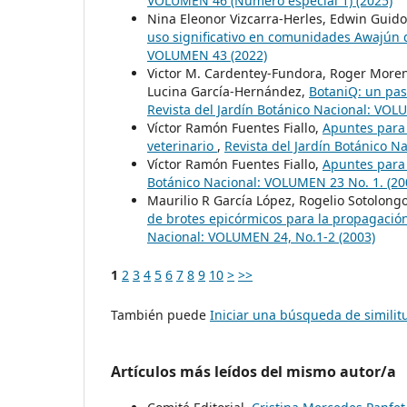
VOLUMEN 46 (Número especial 1) (2025)
Nina Eleonor Vizcarra-Herles, Edwin Guid
uso significativo en comunidades Awajún
VOLUMEN 43 (2022)
Victor M. Cardentey-Fundora, Roger Moren
Lucina García-Hernández,
BotaniQ: un pas
Revista del Jardín Botánico Nacional: VOL
Víctor Ramón Fuentes Fiallo,
Apuntes para 
veterinario
,
Revista del Jardín Botánico N
Víctor Ramón Fuentes Fiallo,
Apuntes para 
Botánico Nacional: VOLUMEN 23 No. 1. (20
Maurilio R García López, Rogelio Sotolon
de brotes epicórmicos para la propagación
Nacional: VOLUMEN 24, No.1-2 (2003)
1
2
3
4
5
6
7
8
9
10
>
>>
También puede
Iniciar una búsqueda de simili
Artículos más leídos del mismo autor/a