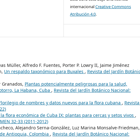
internacional
Creative Commons
Atribución 4.0
.
s Müller, Alfredo F. Fuentes, Porter P. Lowry II, Jaime Jiménez
h,
Un respaldo taxonómico para Buxales
,
Revista del Jardín Botáni
er Granados,
Plantas potencialmente peligrosas para la salud,
 Cotorro, La Habana, Cuba
,
Revista del Jardín Botánico Nacional:
Florilegio de nombres y datos nuevos para la flora cubana
,
Revista
22)
la flora económica de Cuba IX: plantas para cercas y setos vivos
,
LUMEN 32-33 (2011-2012)
acheco, Alejandro Serna-González, Luz Marina Monsalve-Friedman,
 de Antioquia, Colombia
,
Revista del Jardín Botánico Nacional: