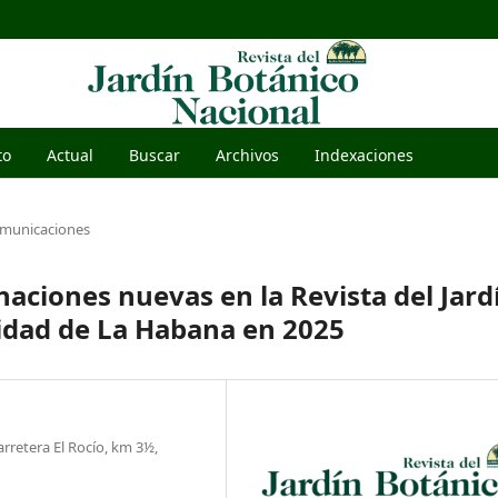
to
Actual
Buscar
Archivos
Indexaciones
omunicaciones
aciones nuevas en la Revista del Jard
idad de La Habana en 2025
rretera El Rocío, km 3½,