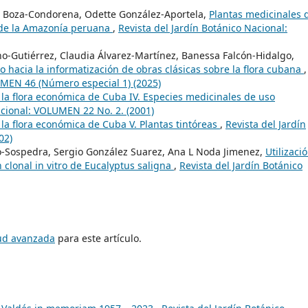
o Boza-Condorena, Odette González-Aportela,
Plantas medicinales 
 de la Amazonía peruana
,
Revista del Jardín Botánico Nacional:
o-Gutiérrez, Claudia Álvarez-Martínez, Banessa Falcón-Hidalgo,
o hacia la informatización de obras clásicas sobre la flora cubana
,
UMEN 46 (Número especial 1) (2025)
la flora económica de Cuba IV. Especies medicinales de uso
acional: VOLUMEN 22 No. 2. (2001)
la flora económica de Cuba V. Plantas tintóreas
,
Revista del Jardín
02)
go-Sospedra, Sergio González Suarez, Ana L Noda Jimenez,
Utilizaci
 clonal in vitro de Eucalyptus saligna
,
Revista del Jardín Botánico
tud avanzada
para este artículo.