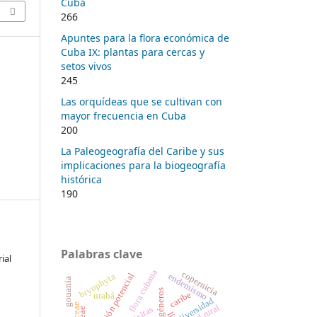
Cuba
266
Apuntes para la flora económica de
Cuba IX: plantas para cercas y
setos vivos
245
Las orquídeas que se cultivan con
mayor frecuencia en Cuba
200
La Paleogeografía del Caribe y sus
implicaciones para la biogeografía
histórica
190
Palabras clave
ial
flora cubana
copernicia
distribución potencial
bryophyta
endemismo
gouania
caribe
urabá
diversidad
salud rural