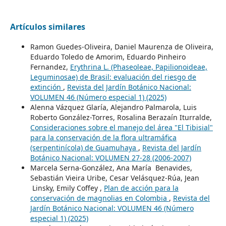
Artículos similares
Ramon Guedes-Oliveira, Daniel Maurenza de Oliveira,
Eduardo Toledo de Amorim, Eduardo Pinheiro
Fernandez,
Erythrina L. (Phaseoleae, Papilionoideae,
Leguminosae) de Brasil: evaluación del riesgo de
extinción
,
Revista del Jardín Botánico Nacional:
VOLUMEN 46 (Número especial 1) (2025)
Alenna Vázquez Glaría, Alejandro Palmarola, Luis
Roberto González-Torres, Rosalina Berazaín Iturralde,
Consideraciones sobre el manejo del área "El Tibisial"
para la conservación de la flora ultramáfica
(serpentinícola) de Guamuhaya
,
Revista del Jardín
Botánico Nacional: VOLUMEN 27-28 (2006-2007)
Marcela Serna-González, Ana María Benavides,
Sebastián Vieira Uribe, Cesar Velásquez-Rúa, Jean
Linsky, Emily Coffey ,
Plan de acción para la
conservación de magnolias en Colombia
,
Revista del
Jardín Botánico Nacional: VOLUMEN 46 (Número
especial 1) (2025)