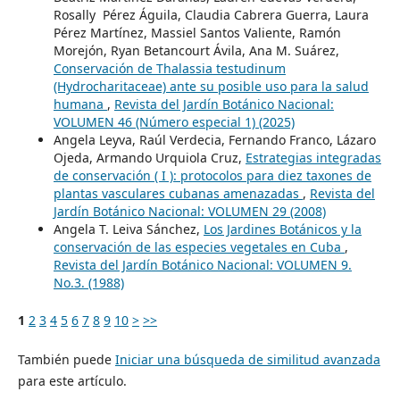
Rosally Pérez Águila, Claudia Cabrera Guerra, Laura
Pérez Martínez, Massiel Santos Valiente, Ramón
Morejón, Ryan Betancourt Ávila, Ana M. Suárez,
Conservación de Thalassia testudinum
(Hydrocharitaceae) ante su posible uso para la salud
humana
,
Revista del Jardín Botánico Nacional:
VOLUMEN 46 (Número especial 1) (2025)
Angela Leyva, Raúl Verdecia, Fernando Franco, Lázaro
Ojeda, Armando Urquiola Cruz,
Estrategias integradas
de conservación ( I ): protocolos para diez taxones de
plantas vasculares cubanas amenazadas
,
Revista del
Jardín Botánico Nacional: VOLUMEN 29 (2008)
Angela T. Leiva Sánchez,
Los Jardines Botánicos y la
conservación de las especies vegetales en Cuba
,
Revista del Jardín Botánico Nacional: VOLUMEN 9.
No.3. (1988)
1
2
3
4
5
6
7
8
9
10
>
>>
También puede
Iniciar una búsqueda de similitud avanzada
para este artículo.