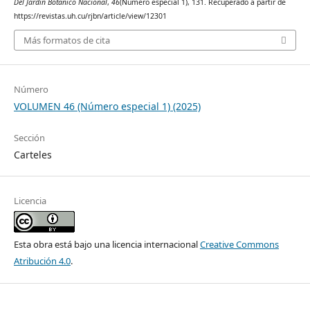
Del Jardín Botánico Nacional
,
46
(Número especial 1), 131. Recuperado a partir de
https://revistas.uh.cu/rjbn/article/view/12301
Más formatos de cita
Número
VOLUMEN 46 (Número especial 1) (2025)
Sección
Carteles
Licencia
Esta obra está bajo una licencia internacional
Creative Commons
Atribución 4.0
.