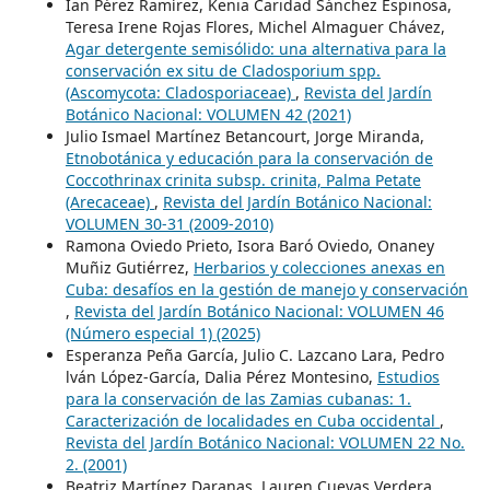
Ian Pérez Ramírez, Kenia Caridad Sánchez Espinosa,
Teresa Irene Rojas Flores, Michel Almaguer Chávez,
Agar detergente semisólido: una alternativa para la
conservación ex situ de Cladosporium spp.
(Ascomycota: Cladosporiaceae)
,
Revista del Jardín
Botánico Nacional: VOLUMEN 42 (2021)
Julio Ismael Martínez Betancourt, Jorge Miranda,
Etnobotánica y educación para la conservación de
Coccothrinax crinita subsp. crinita, Palma Petate
(Arecaceae)
,
Revista del Jardín Botánico Nacional:
VOLUMEN 30-31 (2009-2010)
Ramona Oviedo Prieto, Isora Baró Oviedo, Onaney
Muñiz Gutiérrez,
Herbarios y colecciones anexas en
Cuba: desafíos en la gestión de manejo y conservación
,
Revista del Jardín Botánico Nacional: VOLUMEN 46
(Número especial 1) (2025)
Esperanza Peña García, Julio C. Lazcano Lara, Pedro
lván López-García, Dalia Pérez Montesino,
Estudios
para la conservación de las Zamias cubanas: 1.
Caracterización de localidades en Cuba occidental
,
Revista del Jardín Botánico Nacional: VOLUMEN 22 No.
2. (2001)
Beatriz Martínez Daranas, Lauren Cuevas Verdera,