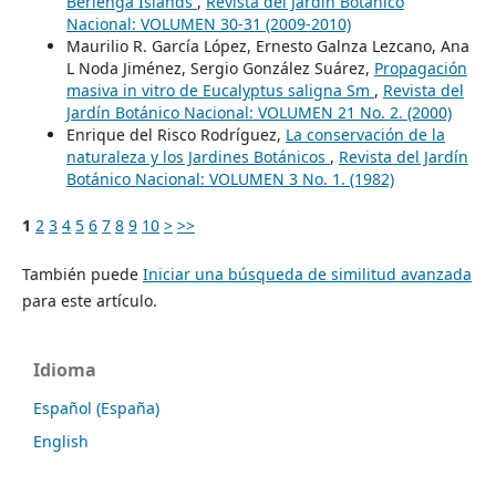
Berlenga Islands
,
Revista del Jardín Botánico
Nacional: VOLUMEN 30-31 (2009-2010)
Maurilio R. García López, Ernesto Galnza Lezcano, Ana
L Noda Jiménez, Sergio González Suárez,
Propagación
masiva in vitro de Eucalyptus saligna Sm
,
Revista del
Jardín Botánico Nacional: VOLUMEN 21 No. 2. (2000)
Enrique del Risco Rodríguez,
La conservación de la
naturaleza y los Jardines Botánicos
,
Revista del Jardín
Botánico Nacional: VOLUMEN 3 No. 1. (1982)
1
2
3
4
5
6
7
8
9
10
>
>>
También puede
Iniciar una búsqueda de similitud avanzada
para este artículo.
Idioma
Español (España)
English