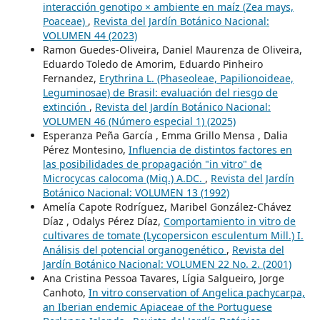
interacción genotipo × ambiente en maíz (Zea mays,
Poaceae)
,
Revista del Jardín Botánico Nacional:
VOLUMEN 44 (2023)
Ramon Guedes-Oliveira, Daniel Maurenza de Oliveira,
Eduardo Toledo de Amorim, Eduardo Pinheiro
Fernandez,
Erythrina L. (Phaseoleae, Papilionoideae,
Leguminosae) de Brasil: evaluación del riesgo de
extinción
,
Revista del Jardín Botánico Nacional:
VOLUMEN 46 (Número especial 1) (2025)
Esperanza Peña García , Emma Grillo Mensa , Dalia
Pérez Montesino,
Influencia de distintos factores en
las posibilidades de propagación "in vitro" de
Microcycas calocoma (Miq.) A.DC.
,
Revista del Jardín
Botánico Nacional: VOLUMEN 13 (1992)
Amelía Capote Rodríguez, Maribel González-Chávez
Díaz , Odalys Pérez Díaz,
Comportamiento in vitro de
cultivares de tomate (Lycopersicon esculentum Mill.) I.
Análisis del potencial organogenético
,
Revista del
Jardín Botánico Nacional: VOLUMEN 22 No. 2. (2001)
Ana Cristina Pessoa Tavares, Lígia Salgueiro, Jorge
Canhoto,
In vitro conservation of Angelica pachycarpa,
an Iberian endemic Apiaceae of the Portuguese