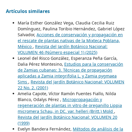
Artículos similares
María Esther González Vega, Claudia Cecilia Ruiz
Domínguez, Paulina Toribio Hernández, Gabriel López
Salvador,
Acciones de conservación y propagación en
el rescate de plantas nativas de la Mixteca Poblana,
México
,
Revista del Jardín Botánico Nacional:
VOLUMEN 46 (Número especial 1) (2025)
Leonel del Risco González, Esperanza Peña García,
Dalia Pérez Montesino,
Estudios para la conservación
de Zamias cubanas: 3. Técnicas de propagación
aplicadas a Zamia integrifolia L. y Zamia pygmaea
Sims
,
Revista del Jardín Botánico Nacional: VOLUMEN
22 No. 2. (2001)
Amelia Capote, Víctor Ramón Fuentes Fiallo, Nilda
Blanco, Odalys Pérez ,
Micropropagación y
regeneración de plantas in vitro de oreganillo Lippia
micromera Schau, in DC. var. helleri (Britt.) Mold
,
Revista del Jardín Botánico Nacional: VOLUMEN 20
(1999)
Evelyn Bandera Fernández,
Métodos de análisis de la