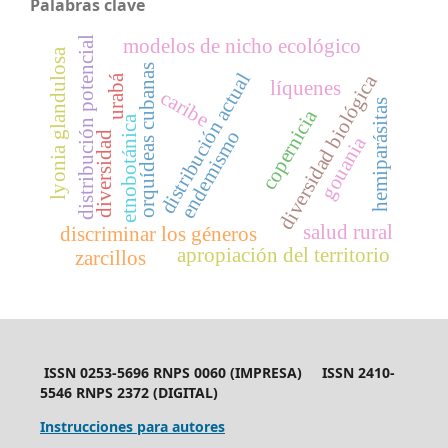
Palabras clave
distribución potencial
modelos de nicho ecológico
lyonia glandulosa
orquídeas cubanas
distribución actual
diversidad biológica
urabá
líquenes
caribe
hemiparásitas
copernicia
etnobotánica
endemismo
diversidad
gouania
salud rural
discriminar los géneros
apropiación del territorio
zarcillos
ISSN 0253-5696 RNPS 0060 (IMPRESA) ISSN 2410-
5546 RNPS 2372 (DIGITAL)
Instrucciones para autores