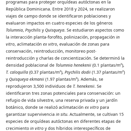
programas para proteger orquídeas autóctonas en la
República Dominicana. Entre 2018 y 2024, se realizaron
viajes de campo donde se identificaron poblaciones y
evaluaron impactos en cuatro especies de los géneros
Tolumnia
,
Psychilis
y
Quisqueya
. Se estudiaron aspectos como
la interacción planta-forofito, polinización, propagación
in
vitro
, aclimatación
ex vitro
, evaluación de zonas para
conservación, reintroducción, monitoreo post-
reintroducción y charlas de concientización. Se determinó la
densidad poblacional de
Tolumnia henekenii
(0.1 plantas/m²),
T. caloquilla
(0.37 plantas/m²),
Psychilis dodii
(1.37 plantas/m²)
y
Quisqueya ekmanii
(1.97 plantas/m²). Además, se
reprodujeron 3,500 individuos de
T. henekenii
. Se
identificaron tres zonas potenciales para conservación: un
refugio de vida silvestre, una reserva privada y un jardín
botánico, donde se realizó aclimatación
ex vitro
para
garantizar supervivencia
in situ
. Actualmente, se cultivan 15
especies de orquídeas autóctonas en diferentes etapas de
crecimiento
in vitro
y dos híbridos interespecíficos de