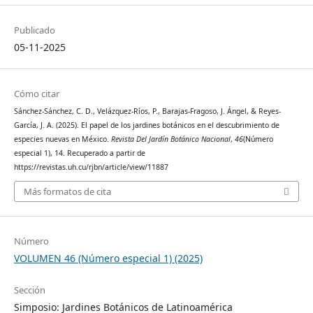
Publicado
05-11-2025
Cómo citar
Sánchez-Sánchez, C. D., Velázquez-Ríos, P., Barajas-Fragoso, J. Ángel, & Reyes-
García, J. A. (2025). El papel de los jardines botánicos en el descubrimiento de
especies nuevas en México.
Revista Del Jardín Botánico Nacional
,
46
(Número
especial 1), 14. Recuperado a partir de
https://revistas.uh.cu/rjbn/article/view/11887
Más formatos de cita
Número
VOLUMEN 46 (Número especial 1) (2025)
Sección
Simposio: Jardines Botánicos de Latinoamérica