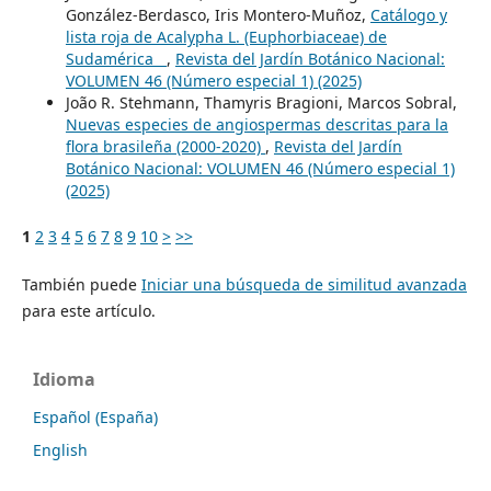
González-Berdasco, Iris Montero-Muñoz,
Catálogo y
lista roja de Acalypha L. (Euphorbiaceae) de
Sudamérica
,
Revista del Jardín Botánico Nacional:
VOLUMEN 46 (Número especial 1) (2025)
João R. Stehmann, Thamyris Bragioni, Marcos Sobral,
Nuevas especies de angiospermas descritas para la
flora brasileña (2000-2020)
,
Revista del Jardín
Botánico Nacional: VOLUMEN 46 (Número especial 1)
(2025)
1
2
3
4
5
6
7
8
9
10
>
>>
También puede
Iniciar una búsqueda de similitud avanzada
para este artículo.
Idioma
Español (España)
English