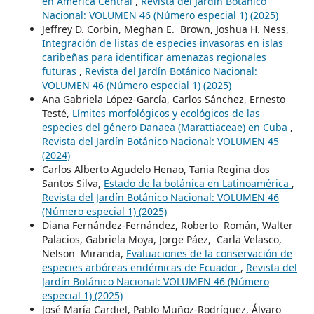
en América Central
,
Revista del Jardín Botánico
Nacional: VOLUMEN 46 (Número especial 1) (2025)
Jeffrey D. Corbin, Meghan E. Brown, Joshua H. Ness,
Integración de listas de especies invasoras en islas
caribeñas para identificar amenazas regionales
futuras
,
Revista del Jardín Botánico Nacional:
VOLUMEN 46 (Número especial 1) (2025)
Ana Gabriela López-García, Carlos Sánchez, Ernesto
Testé,
Límites morfológicos y ecológicos de las
especies del género Danaea (Marattiaceae) en Cuba
,
Revista del Jardín Botánico Nacional: VOLUMEN 45
(2024)
Carlos Alberto Agudelo Henao, Tania Regina dos
Santos Silva,
Estado de la botánica en Latinoamérica
,
Revista del Jardín Botánico Nacional: VOLUMEN 46
(Número especial 1) (2025)
Diana Fernández-Fernández, Roberto Román, Walter
Palacios, Gabriela Moya, Jorge Páez, Carla Velasco,
Nelson Miranda,
Evaluaciones de la conservación de
especies arbóreas endémicas de Ecuador
,
Revista del
Jardín Botánico Nacional: VOLUMEN 46 (Número
especial 1) (2025)
José María Cardiel, Pablo Muñoz-Rodríguez, Álvaro