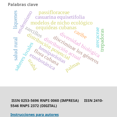
Palabras clave
passifloraceae
endemismo
líquenes
casuarina equisetifolia
modelos de nicho ecológico
orquídeas cubanas
zarcillos
arecaceae
caribe
trepadoras
diversidad biológica
distribución potencial
discriminar los géneros
distribución actual
salud rural
saberes locales
hemiparásitas
flora cubana
etnobotánica
urabá
palmas
ISSN 0253-5696 RNPS 0060 (IMPRESA) ISSN 2410-
5546 RNPS 2372 (DIGITAL)
Instrucciones para autores