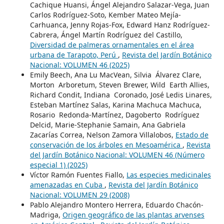
Cachique Huansi, Ángel Alejandro Salazar-Vega, Juan
Carlos Rodríguez-Soto, Kember Mateo Mejía-
Carhuanca, Jenny Rojas-Fox, Edward Hanz Rodríguez-
Cabrera, Ángel Martín Rodríguez del Castillo,
Diversidad de palmeras ornamentales en el área
urbana de Tarapoto, Perú
,
Revista del Jardín Botánico
Nacional: VOLUMEN 46 (2025)
Emily Beech, Ana Lu MacVean, Silvia Álvarez Clare,
Morton Arboretum, Steven Brewer, Wild Earth Allies,
Richard Condit, Indiana Coronado, José Ledis Linares,
Esteban Martínez Salas, Karina Machuca Machuca,
Rosario Redonda-Martínez, Dagoberto Rodríguez
Delcid, Marie-Stephanie Samain, Ana Gabriela
Zacarías Correa, Nelson Zamora Villalobos,
Estado de
conservación de los árboles en Mesoamérica
,
Revista
del Jardín Botánico Nacional: VOLUMEN 46 (Número
especial 1) (2025)
Víctor Ramón Fuentes Fiallo,
Las especies medicinales
amenazadas en Cuba
,
Revista del Jardín Botánico
Nacional: VOLUMEN 29 (2008)
Pablo Alejandro Montero Herrera, Eduardo Chacón-
Madriga,
Origen geográfico de las plantas arvenses