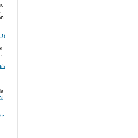
a,
,
an
 1)
la
,
dín
la,
EN
de