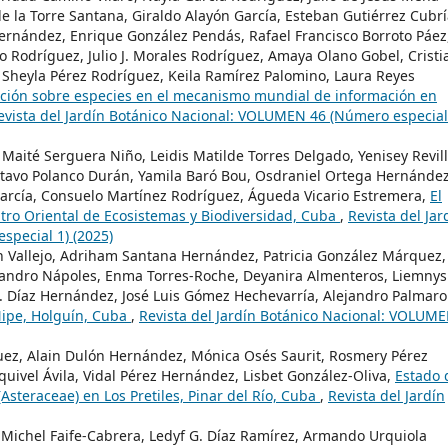
de la Torre Santana, Giraldo Alayón García, Esteban Gutiérrez Cubrí
ernández, Enrique González Pendás, Rafael Francisco Borroto Páez
lo Rodríguez, Julio J. Morales Rodríguez, Amaya Olano Gobel, Cristi
 Sheyla Pérez Rodríguez, Keila Ramírez Palomino, Laura Reyes
ción sobre especies en el mecanismo mundial de información en
evista del Jardín Botánico Nacional: VOLUMEN 46 (Número especial
 Maité Serguera Niño, Leidis Matilde Torres Delgado, Yenisey Revil
tavo Polanco Durán, Yamila Baró Bou, Osdraniel Ortega Hernández
arcía, Consuelo Martínez Rodríguez, Águeda Vicario Estremera,
El
ntro Oriental de Ecosistemas y Biodiversidad, Cuba
,
Revista del Jar
pecial 1) (2025)
 Vallejo, Adriham Santana Hernández, Patricia González Márquez,
jandro Nápoles, Enma Torres-Roche, Deyanira Almenteros, Liemnys
D. Díaz Hernández, José Luis Gómez Hechevarría, Alejandro Palmaro
 Nipe, Holguín, Cuba
,
Revista del Jardín Botánico Nacional: VOLUM
uez, Alain Dulón Hernández, Mónica Osés Saurit, Rosmery Pérez
quivel Ávila, Vidal Pérez Hernández, Lisbet González-Oliva,
Estado 
(Asteraceae) en Los Pretiles, Pinar del Río, Cuba
,
Revista del Jardín
 Michel Faife-Cabrera, Ledyf G. Díaz Ramírez, Armando Urquiola