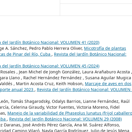
a del Jardín Botánico Nacional: VOLUMEN 41 (2020)
e A. Sánchez, Pedro Pablo Herrera Oliver,
Micotrofía de plantas
as de Pinar del Río, Cuba
,
Revista del Jardín Botánico Nacional:
a del Jardín Botánico Nacional: VOLUMEN 45 (2024)
 Rosales , Jean Michel de Jongh González, Laura Arañaburo Acosta 
gara Llano , Rachel Hernández Fernández , Susana Aguilar Mugica 
Valdés , Martin Acosta Cruz, Keith Hobson,
Marcaje de aves en dos
eporte anual 2023
,
Revista del Jardín Botánico Nacional: VOLUMEN
 León, Tomás Shagarodsky, Odalys Barrios, Lianne Fernández, Raúl
rcía, Celerina Giraudy, Victor Fuentes, Victoria Moreno, Fidel
mas,
Manejo de la variabilidad de Phaseolus lunatus (frijol caballero
Cuba
,
Revista del Jardín Botánico Nacional: VOLUMEN 29 (2008)
ez Daranas, José Andrés Pérez García, Ana M. Suárez Alfonso,
idad Camino Vilaró, Nayla García Rodríguez, Julio de Jesús Mena