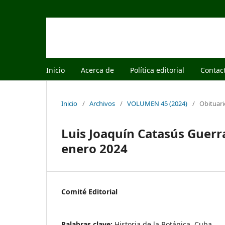
Inicio
Acerca de
Política editorial
Contac
Inicio
/
Archivos
/
VOLUMEN 45 (2024)
/
Obituari
Luis Joaquín Catasús Guerr
enero 2024
Comité Editorial
Palabras clave:
Historia de la Botánica, Cuba