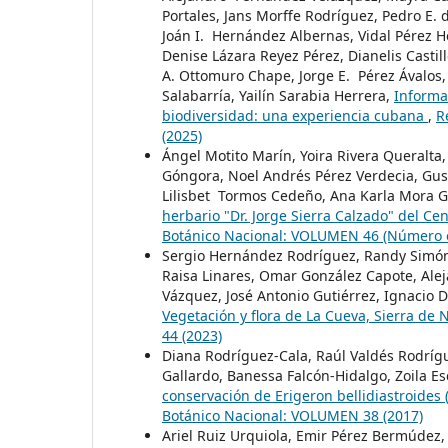
Portales, Jans Morffe Rodríguez, Pedro E. 
Joán I. Hernández Albernas, Vidal Pérez H
Denise Lázara Reyez Pérez, Dianelis Castil
A. Ottomuro Chape, Jorge E. Pérez Ávalos,
Salabarría, Yailín Sarabia Herrera,
Informa
biodiversidad: una experiencia cubana
,
R
(2025)
Ángel Motito Marín, Yoira Rivera Queralta,
Góngora, Noel Andrés Pérez Verdecia, Gus
Lilisbet Tormos Cedeño, Ana Karla Mora G
herbario "Dr. Jorge Sierra Calzado" del Ce
Botánico Nacional: VOLUMEN 46 (Número es
Sergio Hernández Rodríguez, Randy Simón
Raisa Linares, Omar González Capote, Ale
Vázquez, José Antonio Gutiérrez, Ignacio 
Vegetación y flora de La Cueva, Sierra de
44 (2023)
Diana Rodríguez-Cala, Raúl Valdés Rodríg
Gallardo, Banessa Falcón-Hidalgo, Zoila Es
conservación de Erigeron bellidiastroides 
Botánico Nacional: VOLUMEN 38 (2017)
Ariel Ruiz Urquiola, Emir Pérez Bermúdez,