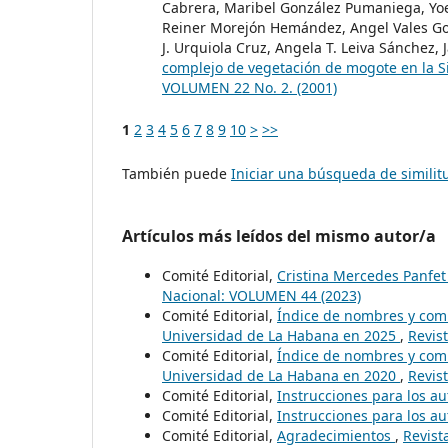
Cabrera, Maribel González Pumaniega, Yoe
Reiner Morejón Hemández, Angel Vales Go
J. Urquiola Cruz, Angela T. Leiva Sánchez,
complejo de vegetación de mogote en la Sie
VOLUMEN 22 No. 2. (2001)
1
2
3
4
5
6
7
8
9
10
>
>>
También puede
Iniciar una búsqueda de simili
Artículos más leídos del mismo autor/a
Comité Editorial,
Cristina Mercedes Panfe
Nacional: VOLUMEN 44 (2023)
Comité Editorial,
Índice de nombres y comb
Universidad de La Habana en 2025
,
Revis
Comité Editorial,
Índice de nombres y comb
Universidad de La Habana en 2020
,
Revis
Comité Editorial,
Instrucciones para los a
Comité Editorial,
Instrucciones para los a
Comité Editorial,
Agradecimientos
,
Revist