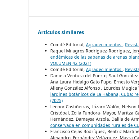
Artículos similares
Comité Editorial,
Agradecimientos
,
Revist
Raquel Milagros Rodríguez-Rodríguez, Jorg
endémicas de las sabanas de arenas blanc
VOLUMEN 42 (2021)
Comité Editorial,
Agradecimientos
,
Revist
Daniela Ventura del Puerto, Saul González
Ana Laura Hidalgo Gato Pupo, Ernesto Ver
Alieny González Alfonso , Lourdes Mugica 
jardines botánicos de La Habana, Cuba: r
(2025)
Leonor Castiñeiras, Lázaro Walón, Nelson
Cristóbal, Zoila Fundora- Mayor, Maritza Ga
Hernández, Damaysa Arzola, Dalila de Ar
conservada en comunidades rurales de 
Francisco Cejas Rodríguez, Beatriz Martín
Alejandro Fernández Velázquez, Mayra Car