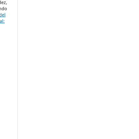
dez,
ando
del
al: