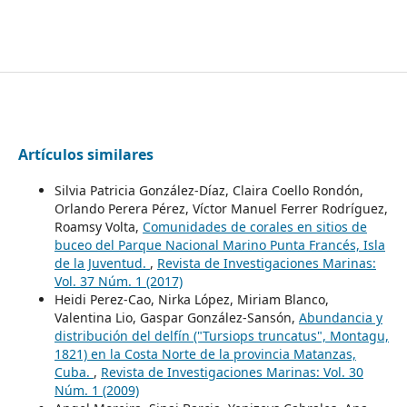
Artículos similares
Silvia Patricia González-Díaz, Claira Coello Rondón,
Orlando Perera Pérez, Víctor Manuel Ferrer Rodríguez,
Roamsy Volta,
Comunidades de corales en sitios de
buceo del Parque Nacional Marino Punta Francés, Isla
de la Juventud.
,
Revista de Investigaciones Marinas:
Vol. 37 Núm. 1 (2017)
Heidi Perez-Cao, Nirka López, Miriam Blanco,
Valentina Lio, Gaspar González-Sansón,
Abundancia y
distribución del delfín ("Tursiops truncatus", Montagu,
1821) en la Costa Norte de la provincia Matanzas,
Cuba.
,
Revista de Investigaciones Marinas: Vol. 30
Núm. 1 (2009)