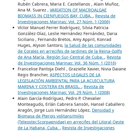
Rubén Cabrera, Maria E. Castellanos , Alain Muñoz,
Ana M. Suarez ,
VARIATION OF MACROALGAE
BIOMASS IN CIENFUEGOS BAY, CUBA.
,
Revista de
Investigaciones Marinas: Vol. 27 Núm. 1 (2006)
Víctor Manuel Ferrer Rodríguez, Silvia Patricia
González-Díaz, Leslie Hernández Fernández, Daria
Siciliano , Fernando Bretos, Amy Appril, Konrad
Huges, Alyson Santoro,
la Salud de las comunidades
de Corales en arrecifes de Jardines de la Reina-Golfo
de Ana María, Región Sur-Central de Cuba.
,
Revista
de Investigaciones Marinas: Vol. 36 Núm. 1 (2016)
Francelise Pantoja Diehl , Grazielle Xavier, Nivia Daiane
Regis Brancher,
ASPECTOS LEGALES DE LA
LEGISLACIÓN AMBIENTAL PARA LA ACUICULTURA
MARINA Y COSTERA EN BRASIL.
,
Revista de
Investigaciones Marinas: Vol. 29 Núm. 1 (2008)
Alain García-Rodríguez, Pedro P. Chevalier
Monteagudo, Erlán Cabrera Sansón, Hansel Caballero
Aragón, Jorge Luis Hernández López,
Densidad y
Biomasa de Pterois volitans/miles
(Teleostei:Scorpaenidae) en arrecifes del Litoral Oeste
de La Habana, Cuba.
,
Revista de Investigaciones