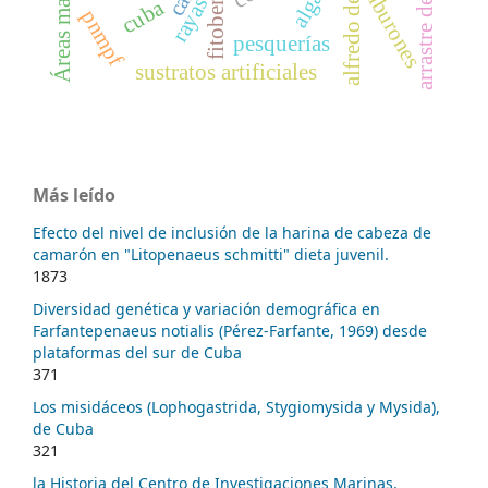
arrastre de camarón
fitobentos
algas
tiburones
rayas
cuba
pnmpf
pesquerías
sustratos artificiales
Más leído
Efecto del nivel de inclusión de la harina de cabeza de
camarón en "Litopenaeus schmitti" dieta juvenil.
1873
Diversidad genética y variación demográfica en
Farfantepenaeus notialis (Pérez-Farfante, 1969) desde
plataformas del sur de Cuba
371
Los misidáceos (Lophogastrida, Stygiomysida y Mysida),
de Cuba
321
la Historia del Centro de Investigaciones Marinas,