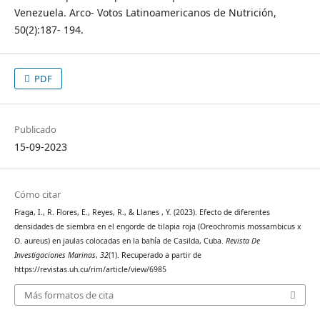
Venezuela. Arco- Votos Latinoamericanos de Nutrición,
50(2):187- 194.
PDF
Publicado
15-09-2023
Cómo citar
Fraga, I., R. Flores, E., Reyes, R., & Llanes , Y. (2023). Efecto de diferentes
densidades de siembra en el engorde de tilapia roja (Oreochromis mossambicus x
O. aureus) en jaulas colocadas en la bahía de Casilda, Cuba.
Revista De
Investigaciones Marinas
,
32
(1). Recuperado a partir de
https://revistas.uh.cu/rim/article/view/6985
Más formatos de cita