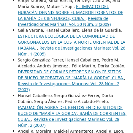
Angel Moreira, Sinai Barcia, Yenizeys Cabrales, Ana
María Suárez, Mutue T. Fujii,
EL IMPACTO DEL
HURACÁN DENNIS SOBRE EL MACROFITOBENTOS DE
LA BAHÍA DE CIENFUEGOS, CUBA.
,
Revista de
Investigaciones Marinas: Vol. 30 Núm. 3 (2009)
Galia Varona, Hansel Caballero, Elena de la Guardia,
ESTRUCTURA ECOLÓGICA DE LA COMUNIDAD DE
GORGONACEOS EN LA COSTA NORTE ORIENTAL DE LA
HABANA.
,
Revista de Investigaciones Marinas: Vol. 26
Núm. 1 (2005)
Sergio González-Ferrer, Hansel Caballero, Pedro M.
Alcolado, Andrés Jiménez , Félix Martín, Dorka Cobián,
DIVERSIDAD DE CORALES PÉTREOS EN ONCE SITIOS
DE BUCEO RECREATIVO DE “MARÍA LA GORDA”, CUBA
,
Revista de Investigaciones Marinas: Vol. 28 Núm. 2
(2007)
Hansel Caballero, Sergio González-Ferrer, Dorka
Cobián, Sergio Álvarez, Pedro Alcolado-Prieto,
EVALUACIÓN AGRRA DEL BENTOS EN DIEZ SITIOS DE
BUCEO DE “MARÍA LA GORDA”, BAHÍA DE CORRIENTES,
CUBA.
,
Revista de Investigaciones Marinas: Vol. 28
Núm. 2 (2007)
Angel R. Moreira, Maickel Armenteros, Angel R. Leon,