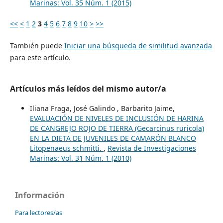
Marinas: Vol. 35 Núm. 1 (2015)
<<
<
1
2
3
4
5
6
7
8
9
10
>
>>
También puede
Iniciar una búsqueda de similitud avanzada
para este artículo.
Artículos más leídos del mismo autor/a
Iliana Fraga, José Galindo , Barbarito Jaime,
EVALUACIÓN DE NIVELES DE INCLUSIÓN DE HARINA
DE CANGREJO ROJO DE TIERRA (Gecarcinus ruricola)
EN LA DIETA DE JUVENILES DE CAMARÓN BLANCO
Litopenaeus schmitti.
,
Revista de Investigaciones
Marinas: Vol. 31 Núm. 1 (2010)
Información
Para lectores/as