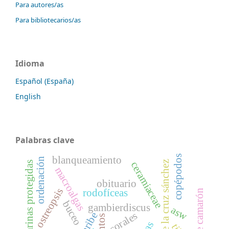
Para autores/as
Para bibliotecarios/as
Idioma
Español (España)
English
Palabras clave
copépodos
blanqueamiento
ordenación
alfredo de la cruz sánchez
Áreas marinas protegidas
ceramiaceae
macroalgas
obituario
ostreopsis
rodofíceas
buceo
gambierdiscus
asw
corales
caribe