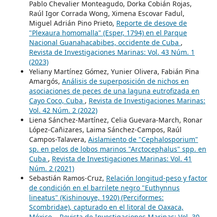
Pablo Chevalier Monteagudo, Dorka Cobián Rojas,
Raúl Igor Corrada Wong, Ximena Escovar Fadul,
Miguel Adrián Pino Prieto,
Reporte de desove de
"Plexaura homomalla" (Esper, 1794) en el Parque
Nacional Guanahacabibes, occidente de Cuba
,
Revista de Investigaciones Marinas: Vol. 43 Núm. 1
(2023)
Yeliany Martínez Gómez, Yunier Olivera, Fabián Pina
Amargós,
Análisis de superposición de nichos en
asociaciones de peces de una laguna eutrofizada en
Cayo Coco, Cuba
,
Revista de Investigaciones Marinas:
Vol. 42 Núm. 2 (2022)
Liena Sánchez-Martínez, Celia Guevara-March, Ronar
López-Cañizares, Laima Sánchez-Campos, Raúl
Campos-Talavera,
Aislamiento de "Cephalosporium"
sp. en pelos de lobos marinos "Arctocephalus" spp. en
Cuba
,
Revista de Investigaciones Marinas: Vol. 41
Núm. 2 (2021)
Sebastián Ramos-Cruz,
Relación longitud-peso y factor
de condición en el barrilete negro "Euthynnus
lineatus" (Kishinouye, 1920) (Perciformes:
Scombridae), capturado en el litoral de Oaxaca,
México.
,
Revista de Investigaciones Marinas: Vol. 30