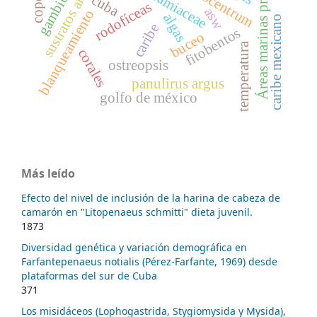
Áreas marinas protegidas
sustratos artificiales
prorocentrum
ceramiaceae
cuba
rodofíceas
asw
blanqueamiento
algas
caribe mexicano
caribe
fitobentos
buceo
temperatura
corales
ostreopsis
panulirus argus
golfo de méxico
Más leído
Efecto del nivel de inclusión de la harina de cabeza de
camarón en "Litopenaeus schmitti" dieta juvenil.
1873
Diversidad genética y variación demográfica en
Farfantepenaeus notialis (Pérez-Farfante, 1969) desde
plataformas del sur de Cuba
371
Los misidáceos (Lophogastrida, Stygiomysida y Mysida),