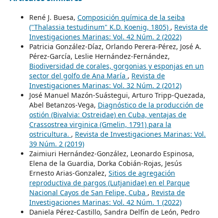
René J. Buesa,
Composición química de la seiba
("Thalassia testudinum" K.D. Koenig, 1805)
,
Revista de
Investigaciones Marinas: Vol. 42 Núm. 2 (2022)
Patricia González-Díaz, Orlando Perera-Pérez, José A.
Pérez-García, Leslie Hernández-Fernández,
Biodiversidad de corales, gorgonias y esponjas en un
sector del golfo de Ana María
,
Revista de
Investigaciones Marinas: Vol. 32 Núm. 2 (2012)
José Manuel Mazón-Suástegui, Arturo Tripp-Quezada,
Abel Betanzos-Vega,
Diagnóstico de la producción de
ostión (Bivalvia: Ostreidae) en Cuba, ventajas de
Crassostrea virginica (Gmelin, 1791) para la
ostricultura.
,
Revista de Investigaciones Marinas: Vol.
39 Núm. 2 (2019)
Zaimiuri Hernández-González, Leonardo Espinosa,
Elena de la Guardia, Dorka Cobián-Rojas, Jesús
Ernesto Arias-Gonzalez,
Sitios de agregación
reproductiva de pargos (Lutjanidae) en el Parque
Nacional Cayos de San Felipe, Cuba
,
Revista de
Investigaciones Marinas: Vol. 42 Núm. 1 (2022)
Daniela Pérez-Castillo, Sandra Delfín de León, Pedro