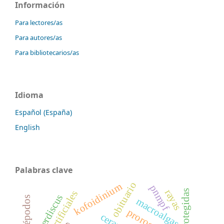
Información
Para lectores/as
Para autores/as
Para bibliotecarios/as
Idioma
Español (España)
English
Palabras clave
obituario
kofoidinium
pnmpf
rayas
gambierdiscus
copépodos
macroalgas