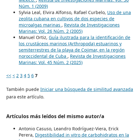
Núm. 1 (2009)
Sylvia Leal, Elvira Alfonso, Rafael Curbelo,
Uso de una
zeolita cubana en cultivos de dos especies de
microalgas marinas
,
Revista de Investigaciones
Marinas: Vol. 26 Núm. 2 (2005)
Manuel Ortiz,
Guía ilustrada para la identificación de
los crustáceos marinos (Arthropoda) estuarinos y
semiterrestres de la playa de Cojimar, en la región
noroccidental de Cuba
,
Revista de Investigaciones
Marinas: Vol. 45 Núm. 2 (2025)
<<
<
2
3
4
5
6
7
También puede
Iniciar una búsqueda de similitud avanzada
para este artículo.
Artículos más leídos del mismo autor/a
Antonio Casuso, Leandro Rodríguez-Viera, Erick
Perera,
Digestibilidad in vitro de carbohidratos en la