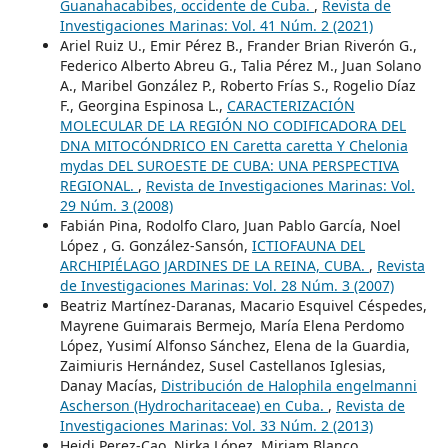
Guanahacabibes, occidente de Cuba.
,
Revista de
Investigaciones Marinas: Vol. 41 Núm. 2 (2021)
Ariel Ruiz U., Emir Pérez B., Frander Brian Riverón G.,
Federico Alberto Abreu G., Talia Pérez M., Juan Solano
A., Maribel González P., Roberto Frías S., Rogelio Díaz
F., Georgina Espinosa L.,
CARACTERIZACIÓN
MOLECULAR DE LA REGIÓN NO CODIFICADORA DEL
DNA MITOCÓNDRICO EN Caretta caretta Y Chelonia
mydas DEL SUROESTE DE CUBA: UNA PERSPECTIVA
REGIONAL.
,
Revista de Investigaciones Marinas: Vol.
29 Núm. 3 (2008)
Fabián Pina, Rodolfo Claro, Juan Pablo García, Noel
López , G. González-Sansón,
ICTIOFAUNA DEL
ARCHIPIÉLAGO JARDINES DE LA REINA, CUBA.
,
Revista
de Investigaciones Marinas: Vol. 28 Núm. 3 (2007)
Beatriz Martínez-Daranas, Macario Esquivel Céspedes,
Mayrene Guimarais Bermejo, María Elena Perdomo
López, Yusimí Alfonso Sánchez, Elena de la Guardia,
Zaimiuris Hernández, Susel Castellanos Iglesias,
Danay Macías,
Distribución de Halophila engelmanni
Ascherson (Hydrocharitaceae) en Cuba.
,
Revista de
Investigaciones Marinas: Vol. 33 Núm. 2 (2013)
Heidi Perez-Cao, Nirka López, Miriam Blanco,