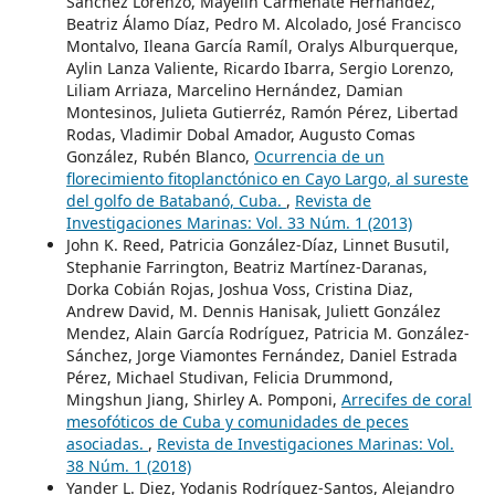
Sánchez Lorenzo, Mayelín Carmenate Hernández,
Beatriz Álamo Díaz, Pedro M. Alcolado, José Francisco
Montalvo, Ileana García Ramíl, Oralys Alburquerque,
Aylin Lanza Valiente, Ricardo Ibarra, Sergio Lorenzo,
Liliam Arriaza, Marcelino Hernández, Damian
Montesinos, Julieta Gutierréz, Ramón Pérez, Libertad
Rodas, Vladimir Dobal Amador, Augusto Comas
González, Rubén Blanco,
Ocurrencia de un
florecimiento fitoplanctónico en Cayo Largo, al sureste
del golfo de Batabanó, Cuba.
,
Revista de
Investigaciones Marinas: Vol. 33 Núm. 1 (2013)
John K. Reed, Patricia González-Díaz, Linnet Busutil,
Stephanie Farrington, Beatriz Martínez-Daranas,
Dorka Cobián Rojas, Joshua Voss, Cristina Diaz,
Andrew David, M. Dennis Hanisak, Juliett González
Mendez, Alain García Rodríguez, Patricia M. González-
Sánchez, Jorge Viamontes Fernández, Daniel Estrada
Pérez, Michael Studivan, Felicia Drummond,
Mingshun Jiang, Shirley A. Pomponi,
Arrecifes de coral
mesofóticos de Cuba y comunidades de peces
asociadas.
,
Revista de Investigaciones Marinas: Vol.
38 Núm. 1 (2018)
Yander L. Diez, Yodanis Rodríguez-Santos, Alejandro