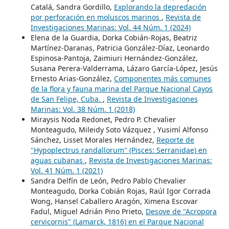
Catalá, Sandra Gordillo,
Explorando la depredación
por perforación en moluscos marinos
,
Revista de
Investigaciones Marinas: Vol. 44 Núm. 1 (2024)
Elena de la Guardia, Dorka Cobián-Rojas, Beatriz
Martínez-Daranas, Patricia González-Díaz, Leonardo
Espinosa-Pantoja, Zaimiuri Hernández-González,
Susana Perera-Valderrama, Lázaro García-López, Jesús
Ernesto Arias-González,
Componentes más comunes
de la flora y fauna marina del Parque Nacional Cayos
de San Felipe, Cuba.
,
Revista de Investigaciones
Marinas: Vol. 38 Núm. 1 (2018)
Miraysis Noda Redonet, Pedro P. Chevalier
Monteagudo, Mileidy Soto Vázquez , Yusimí Alfonso
Sánchez, Lisset Morales Hernández,
Reporte de
"Hypoplectrus randallorum" (Pisces: Serranidae) en
aguas cubanas
,
Revista de Investigaciones Marinas:
Vol. 41 Núm. 1 (2021)
Sandra Delfín de León, Pedro Pablo Chevalier
Monteagudo, Dorka Cobián Rojas, Raúl Igor Corrada
Wong, Hansel Caballero Aragón, Ximena Escovar
Fadul, Miguel Adrián Pino Prieto,
Desove de "Acropora
cervicornis" (Lamarck, 1816) en el Parque Nacional