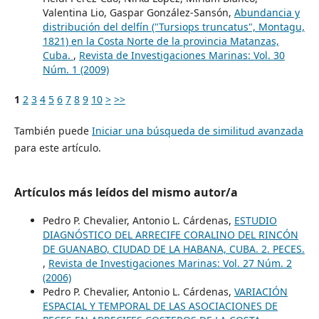
Valentina Lio, Gaspar González-Sansón,
Abundancia y
distribución del delfín ("Tursiops truncatus", Montagu,
1821) en la Costa Norte de la provincia Matanzas,
Cuba.
,
Revista de Investigaciones Marinas: Vol. 30
Núm. 1 (2009)
1
2
3
4
5
6
7
8
9
10
>
>>
También puede
Iniciar una búsqueda de similitud avanzada
para este artículo.
Artículos más leídos del mismo autor/a
Pedro P. Chevalier, Antonio L. Cárdenas,
ESTUDIO
DIAGNÓSTICO DEL ARRECIFE CORALINO DEL RINCÓN
DE GUANABO, CIUDAD DE LA HABANA, CUBA. 2. PECES.
,
Revista de Investigaciones Marinas: Vol. 27 Núm. 2
(2006)
Pedro P. Chevalier, Antonio L. Cárdenas,
VARIACIÓN
ESPACIAL Y TEMPORAL DE LAS ASOCIACIONES DE