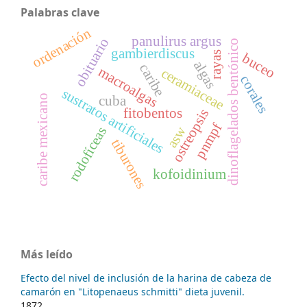
Palabras clave
ordenación
panulirus argus
obituario
dinoflagelados bentónico
gambierdiscus
rayas
buceo
algas
caribe
macroalgas
ceramiaceae
corales
sustratos artificiales
caribe mexicano
cuba
fitobentos
ostreopsis
pnmpf
asw
rodofíceas
tiburones
kofoidinium
Más leído
Efecto del nivel de inclusión de la harina de cabeza de
camarón en "Litopenaeus schmitti" dieta juvenil.
1872