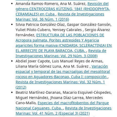
Amanda Ramos-Romero, Ana M. Suárez,
Revisión del
género CENTROCERAS KÜTZING, 1841 (RHODOPHYTA,
CERAMIALES) en Cuba
,
Revista de Investigaciones
Marinas: Vol. 36 Núm. 1 (2016)
Silvia Patricia González-Díaz, Gaspar González-Sansón,
Yuliet Piloto Cubero, Yenisey Cabrales , Sergio Álvarez
Fernández,
ESTRUCTURA DE LAS POBLACIONES DE
Acropora palmata, Porites astreoides Y Agaricia
agaricites forma masiva (CNIDARIA; SCLERACTINIA) EN
EL ARRECIFE DE PLAYA BARACOA, CUBA.
,
Revista de
Investigaciones Marinas: Vol. 29 Núm. 3 (2008)
Abdiel Jover Capote, Luis Manuel Reyes de Armas,
Liliana María Gómez Luna, Ana M. Suárez ,
Variación
espacial y temporal de las macroalgas del mesolitoral
rocoso en Aguadores-Baconao, Cuba I: composición
,
Revista de Investigaciones Marinas: Vol. 32 Núm. 1
(2012)
Beatriz Martínez-Daranas, Macario Esquivel-Céspedes,
Miguel Hernández, Jhoana Díaz-Larrea, Mercedes
Cano-Mallo,
Especies del macrofitobentos del Parque
Nacional Caguanes, Cuba.
,
Revista de Investigaciones
Marinas: Vol. 41 Núm. 2 (Especial 3) (2021)