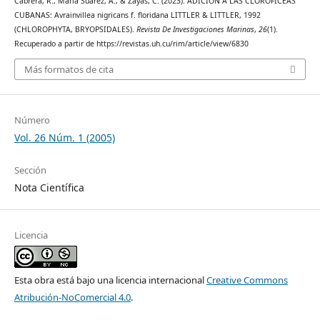
Cabrera, R., María Suárez, A., & Zayas, C. (2023). ADICIÓN A LAS CLOROFÍCEAS
CUBANAS: Avrainvillea nigricans f. floridana LITTLER & LITTLER, 1992
(CHLOROPHYTA, BRYOPSIDALES).
Revista De Investigaciones Marinas
,
26
(1).
Recuperado a partir de https://revistas.uh.cu/rim/article/view/6830
Más formatos de cita
Número
Vol. 26 Núm. 1 (2005)
Sección
Nota Científica
Licencia
Esta obra está bajo una licencia internacional
Creative Commons
Atribución-NoComercial 4.0
.