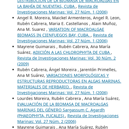
DISTRIBUCIÓN DE LA BIOMASA DE MACROALGAS EN
LA BAHÍA DE NUEVITAS, CUBA
,
Revista de
Investigaciones Marinas: Vol. 27 Núm. 1 (2006)
Angel R. Moreira, Maickel Armenteros, Angel R. Leon,
Rubén Cabrera, Maria E. Castellanos , Alain Muñoz,
Ana M. Suarez ,
VARIATION OF MACROALGAE
BIOMASS IN CIENFUEGOS BAY, CUBA.
,
Revista de
Investigaciones Marinas: Vol. 27 Núm. 1 (2006)
Mayrene Guimarais , Rubén Cabrera, Ana María
Suárez,
ADICIÓN A LAS CHLOROPHYTA DE CUBA
,
Revista de Investigaciones Marinas: Vol. 30 Núm. 2
(2009)
Rubén Cabrera, Ángel Moreira , Jarentón Primelles,
Ana M Suárez,
VARIACIONES MORFOLÓGICAS Y
ESTRUCTURAS REPRODUCTORAS EN ALGAS MARINAS.
MATERIALES DE HERBARIO.
,
Revista de
Investigaciones Marinas: Vol. 27 Núm. 1 (2006)
Lourdes Moreira, Rubén Cabrera , Ana María Suárez,
EVALUACIÓN DE LA BIOMASA DE MACROALGAS
MARINAS DEL GÉNERO Sargassum C. Agardh
(PHAEOPHYTA, FUCALES)
,
Revista de Investigaciones
Marinas: Vol. 27 Núm. 2 (2006)
Mayrene Guimarais , Ana María Suárez, Rubén