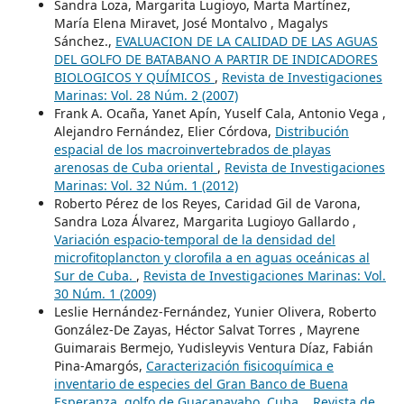
Sandra Loza, Margarita Lugioyo, Marta Martínez,
María Elena Miravet, José Montalvo , Magalys
Sánchez.,
EVALUACION DE LA CALIDAD DE LAS AGUAS
DEL GOLFO DE BATABANO A PARTIR DE INDICADORES
BIOLOGICOS Y QUÍMICOS
,
Revista de Investigaciones
Marinas: Vol. 28 Núm. 2 (2007)
Frank A. Ocaña, Yanet Apín, Yuself Cala, Antonio Vega ,
Alejandro Fernández, Elier Córdova,
Distribución
espacial de los macroinvertebrados de playas
arenosas de Cuba oriental
,
Revista de Investigaciones
Marinas: Vol. 32 Núm. 1 (2012)
Roberto Pérez de los Reyes, Caridad Gil de Varona,
Sandra Loza Álvarez, Margarita Lugioyo Gallardo ,
Variación espacio-temporal de la densidad del
microfitoplancton y clorofila a en aguas oceánicas al
Sur de Cuba.
,
Revista de Investigaciones Marinas: Vol.
30 Núm. 1 (2009)
Leslie Hernández-Fernández, Yunier Olivera, Roberto
González-De Zayas, Héctor Salvat Torres , Mayrene
Guimarais Bermejo, Yudisleyvis Ventura Díaz, Fabián
Pina-Amargós,
Caracterización fisicoquímica e
inventario de especies del Gran Banco de Buena
Esperanza, golfo de Guacanayabo, Cuba.
,
Revista de