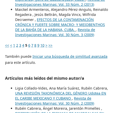
Investigaciones Marinas: Vol. 33 Núm. 2 (2013)
Maickel Armenteros, Alejandro Pérez-Angulo, Reinaldo
Regadera , Jesús Beltrán, Magda Vincx, Wilfrida
Decraemer ,
EFECTOS DE LA CONTAMINACIÓN
CRÓNICA Y FUERTE SOBRE MACRO- Y MEIOBENTHOS
DE LA BAHÍA DE LA HABANA, CUBA.
,
Revista de
Investigaciones Marinas: Vol. 30 Núm. 3 (2009)
<<
<
1
2
3
4
5
6
7
8
9
10
>
>>
También puede
Iniciar una búsqueda de similitud avanzada
para este artículo.
Artículos más leídos del mismo autor/a
Ligia Collado-Vides, Ana María Suárez, Rubén Cabrera,
UNA REVISIÓN TAXONÓMICA DEL GÉNERO Udotea EN
EL CARIBE MEXICANO Y CUBANO
,
Revista de
Investigaciones Marinas: Vol. 30 Núm. 2 (2009)
Rubén Cabrera, Ángel Moreira, Jarentón Primelles ,