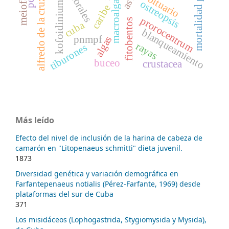
mortalidad por pesca
alfredo de la cruz sánchez
meiofauna
obituario
asw
corales
macroalgas
ostreopsis
kofoidinium
caribe
prorocentrum
fitobentos
cuba
blanqueamiento
pnmpf
algas
rayas
tiburones
buceo
crustacea
Más leído
Efecto del nivel de inclusión de la harina de cabeza de
camarón en "Litopenaeus schmitti" dieta juvenil.
1873
Diversidad genética y variación demográfica en
Farfantepenaeus notialis (Pérez-Farfante, 1969) desde
plataformas del sur de Cuba
371
Los misidáceos (Lophogastrida, Stygiomysida y Mysida),