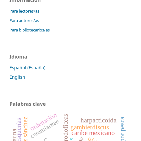
Para lectores/as
Para autores/as
Para bibliotecarios/as
Idioma
Español (España)
English
Palabras clave
ordenación
rodofíceas
harpacticoida
ceramiaceae
pesquerías
gambierdiscus
caribe mexicano