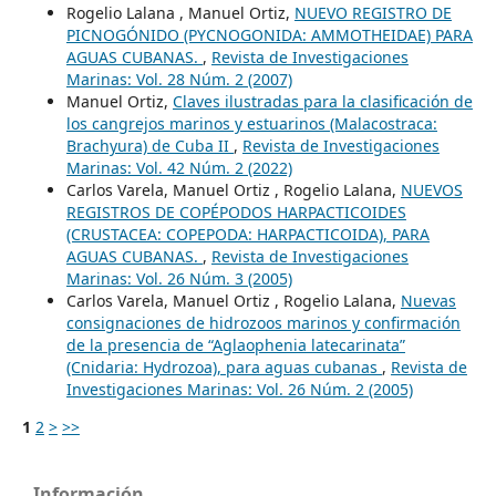
Rogelio Lalana , Manuel Ortiz,
NUEVO REGISTRO DE
PICNOGÓNIDO (PYCNOGONIDA: AMMOTHEIDAE) PARA
AGUAS CUBANAS.
,
Revista de Investigaciones
Marinas: Vol. 28 Núm. 2 (2007)
Manuel Ortiz,
Claves ilustradas para la clasificación de
los cangrejos marinos y estuarinos (Malacostraca:
Brachyura) de Cuba II
,
Revista de Investigaciones
Marinas: Vol. 42 Núm. 2 (2022)
Carlos Varela, Manuel Ortiz , Rogelio Lalana,
NUEVOS
REGISTROS DE COPÉPODOS HARPACTICOIDES
(CRUSTACEA: COPEPODA: HARPACTICOIDA), PARA
AGUAS CUBANAS.
,
Revista de Investigaciones
Marinas: Vol. 26 Núm. 3 (2005)
Carlos Varela, Manuel Ortiz , Rogelio Lalana,
Nuevas
consignaciones de hidrozoos marinos y confirmación
de la presencia de “Aglaophenia latecarinata”
(Cnidaria: Hydrozoa), para aguas cubanas
,
Revista de
Investigaciones Marinas: Vol. 26 Núm. 2 (2005)
1
2
>
>>
Información