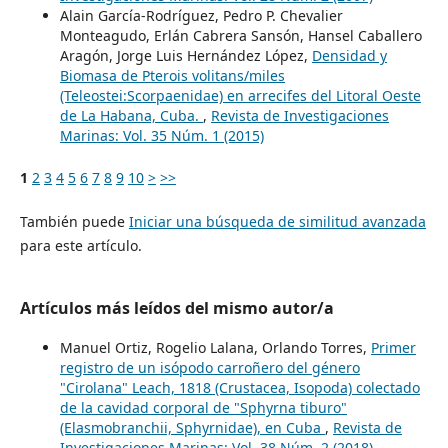
Alain García-Rodríguez, Pedro P. Chevalier
Monteagudo, Erlán Cabrera Sansón, Hansel Caballero
Aragón, Jorge Luis Hernández López,
Densidad y
Biomasa de Pterois volitans/miles
(Teleostei:Scorpaenidae) en arrecifes del Litoral Oeste
de La Habana, Cuba.
,
Revista de Investigaciones
Marinas: Vol. 35 Núm. 1 (2015)
1
2
3
4
5
6
7
8
9
10
>
>>
También puede
Iniciar una búsqueda de similitud avanzada
para este artículo.
Artículos más leídos del mismo autor/a
Manuel Ortiz, Rogelio Lalana, Orlando Torres,
Primer
registro de un isópodo carroñero del género
"Cirolana" Leach, 1818 (Crustacea, Isopoda) colectado
de la cavidad corporal de "Sphyrna tiburo"
(Elasmobranchii, Sphyrnidae), en Cuba
,
Revista de
Investigaciones Marinas: Vol. 38 Núm. 2 (2018)