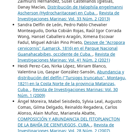
Zaimiuris Hernández, Susel Castellanos Iglesias,
Danay Macías,
Distribución de Halophila engelmanni
Ascherson (Hydrocharitaceae) en Cuba.
,
Revista de
Investigaciones Marinas: Vol. 33 Núm. 2 (2013)
Sandra Delfín de León, Pedro Pablo Chevalier
Monteagudo, Dorka Cobián Rojas, Raúl Igor Corrada
Wong, Hansel Caballero Aragón, Ximena Escovar
Fadul, Miguel Adrián Pino Prieto,
Desove de "Acropora
cervicornis" (Lamarck, 1816) en el Parque Nacional
Guanahacabibes, occidente de Cuba.
,
Revista de
Investigaciones Marinas: Vol. 41 Núm. 2 (2021)
Heidi Perez-Cao, Nirka López, Miriam Blanco,
Valentina Lio, Gaspar González-Sansón,
Abundancia y
distribución del delfín ("Tursiops truncatus", Montagu,
1821) en la Costa Norte de la provincia Matanzas,
Cuba.
,
Revista de Investigaciones Marinas: Vol. 30
Núm. 1 (2009)
Ángel Moreira, Mabel Seisdedo, Sylvia Leal, Augusto
Comas, Gilma Delgado, Reinaldo Regadera, Carlos
Alonso, Alain Muñoz, Marianela Abatte,
COMPOSICIÓN Y ABUNDANCIA DEL FITOPLANCTON
DE LA BAHÍA DE CIENFUEGOS, CUBA.
,
Revista de
Investigaciones Marinas: Vol. 28 Núm. 2 (2007)