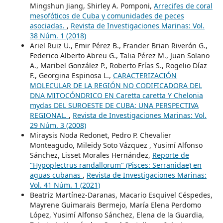
Mingshun Jiang, Shirley A. Pomponi,
Arrecifes de coral
mesofóticos de Cuba y comunidades de peces
asociadas.
,
Revista de Investigaciones Marinas: Vol.
38 Núm. 1 (2018)
Ariel Ruiz U., Emir Pérez B., Frander Brian Riverón G.,
Federico Alberto Abreu G., Talia Pérez M., Juan Solano
A., Maribel González P., Roberto Frías S., Rogelio Díaz
F., Georgina Espinosa L.,
CARACTERIZACIÓN
MOLECULAR DE LA REGIÓN NO CODIFICADORA DEL
DNA MITOCÓNDRICO EN Caretta caretta Y Chelonia
mydas DEL SUROESTE DE CUBA: UNA PERSPECTIVA
REGIONAL.
,
Revista de Investigaciones Marinas: Vol.
29 Núm. 3 (2008)
Miraysis Noda Redonet, Pedro P. Chevalier
Monteagudo, Mileidy Soto Vázquez , Yusimí Alfonso
Sánchez, Lisset Morales Hernández,
Reporte de
"Hypoplectrus randallorum" (Pisces: Serranidae) en
aguas cubanas
,
Revista de Investigaciones Marinas:
Vol. 41 Núm. 1 (2021)
Beatriz Martínez-Daranas, Macario Esquivel Céspedes,
Mayrene Guimarais Bermejo, María Elena Perdomo
López, Yusimí Alfonso Sánchez, Elena de la Guardia,