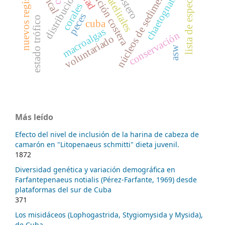
evolución costera
nuevos registros
núcleos de sedimento
chaetognatha
lista de especies
distribución
corales
peces
estado trófico
cuba
macroalgas
conservación
voluntariado
asw
Más leído
Efecto del nivel de inclusión de la harina de cabeza de
camarón en "Litopenaeus schmitti" dieta juvenil.
1872
Diversidad genética y variación demográfica en
Farfantepenaeus notialis (Pérez-Farfante, 1969) desde
plataformas del sur de Cuba
371
Los misidáceos (Lophogastrida, Stygiomysida y Mysida),
de Cuba