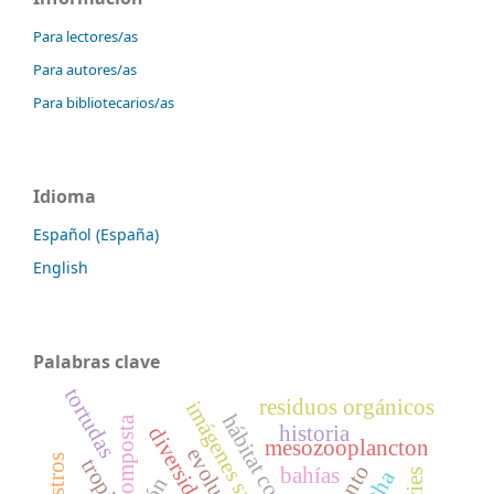
Para lectores/as
Para autores/as
Para bibliotecarios/as
Idioma
Español (España)
English
Palabras clave
tortudas
residuos orgánicos
imágenes satelitales
hábitat costero
composta
historia
diversidad
mesozooplancton
tropical
bahías