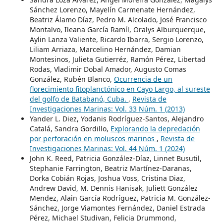
Sánchez Lorenzo, Mayelín Carmenate Hernández,
Beatriz Álamo Díaz, Pedro M. Alcolado, José Francisco
Montalvo, Ileana García Ramíl, Oralys Alburquerque,
Aylin Lanza Valiente, Ricardo Ibarra, Sergio Lorenzo,
Liliam Arriaza, Marcelino Hernández, Damian
Montesinos, Julieta Gutierréz, Ramón Pérez, Libertad
Rodas, Vladimir Dobal Amador, Augusto Comas
González, Rubén Blanco,
Ocurrencia de un
florecimiento fitoplanctónico en Cayo Largo, al sureste
del golfo de Batabanó, Cuba.
,
Revista de
Investigaciones Marinas: Vol. 33 Núm. 1 (2013)
Yander L. Diez, Yodanis Rodríguez-Santos, Alejandro
Catalá, Sandra Gordillo,
Explorando la depredación
por perforación en moluscos marinos
,
Revista de
Investigaciones Marinas: Vol. 44 Núm. 1 (2024)
John K. Reed, Patricia González-Díaz, Linnet Busutil,
Stephanie Farrington, Beatriz Martínez-Daranas,
Dorka Cobián Rojas, Joshua Voss, Cristina Diaz,
Andrew David, M. Dennis Hanisak, Juliett González
Mendez, Alain García Rodríguez, Patricia M. González-
Sánchez, Jorge Viamontes Fernández, Daniel Estrada
Pérez, Michael Studivan, Felicia Drummond,